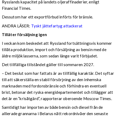
Rysslands kapacitet på landets oljeraffinaderier, enligt
Financial Times.
Dessutom har ett exportförbud införts för bränsle.
ANDRA LÄSER:
Tyskt jättefartyg attackerat
Tillåter försäljning igen
I veckan kom beskedet att Ryssland fortsättningsvis kommer
tillåta produktion, import och försäljning av bensin med de
äldre miljöklasserna, som sedan länge varit förbjudet.
Det tillfälliga tillståndet gäller till sommaren 2027.
– Det beslut som har fattats är av tillfällig karaktär. Det syftar
till att säkerställa en stabil försörjning av den inhemska
marknaden med fordonsbränsle och förhindra en eventuell
brist, betonar det ryska energidepartementet och tillägger att
det är en ”krisåtgärd”, rapporterar oberoende Moscow Times.
Samtidigt har importen av både bensin och diesel från de
allierade grannarna i Belarus nått rekordnivåer den senaste