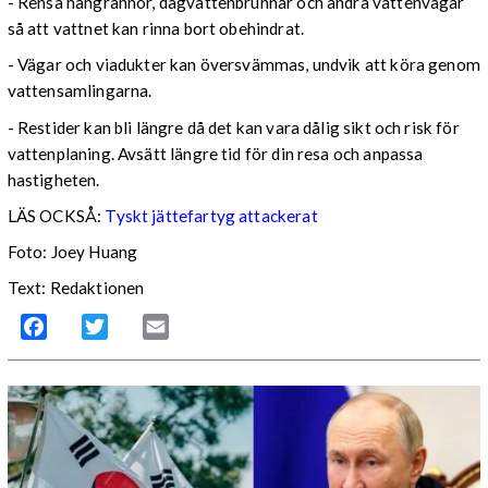
- Rensa hängrännor, dagvattenbrunnar och andra vattenvägar
så att vattnet kan rinna bort obehindrat.
- Vägar och viadukter kan översvämmas, undvik att köra genom
vattensamlingarna.
- Restider kan bli längre då det kan vara dålig sikt och risk för
vattenplaning. Avsätt längre tid för din resa och anpassa
hastigheten.
LÄS OCKSÅ:
Tyskt jättefartyg attackerat
Foto: Joey Huang
Text: Redaktionen
Facebook
Twitter
Email