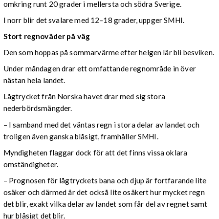
omkring runt 20 grader i mellersta och södra Sverige.
I norr blir det svalare med 12–18 grader, uppger SMHI.
Stort regnoväder på väg
Den som hoppas på sommarvärme efter helgen lär bli besviken.
Under måndagen drar ett omfattande regnområde in över
nästan hela landet.
Lågtrycket från Norska havet drar med sig stora
nederbördsmängder.
– I samband med det väntas regn i stora delar av landet och
troligen även ganska blåsigt, framhåller SMHI.
Myndigheten flaggar dock för att det finns vissa oklara
omständigheter.
– Prognosen för lågtryckets bana och djup är fortfarande lite
osäker och därmed är det också lite osäkert hur mycket regn
det blir, exakt vilka delar av landet som får del av regnet samt
hur blåsigt det blir.