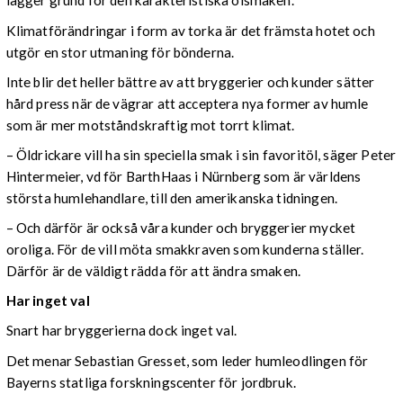
lägger grund för den karakteristiska ölsmaken.
Klimatförändringar i form av torka är det främsta hotet och
utgör en stor utmaning för bönderna.
Inte blir det heller bättre av att bryggerier och kunder sätter
hård press när de vägrar att acceptera nya former av humle
som är mer motståndskraftig mot torrt klimat.
– Öldrickare vill ha sin speciella smak i sin favoritöl, säger Peter
Hintermeier, vd för BarthHaas i Nürnberg som är världens
största humlehandlare, till den amerikanska tidningen.
– Och därför är också våra kunder och bryggerier mycket
oroliga. För de vill möta smakkraven som kunderna ställer.
Därför är de väldigt rädda för att ändra smaken.
Har inget val
Snart har bryggerierna dock inget val.
Det menar Sebastian Gresset, som leder humleodlingen för
Bayerns statliga forskningscenter för jordbruk.