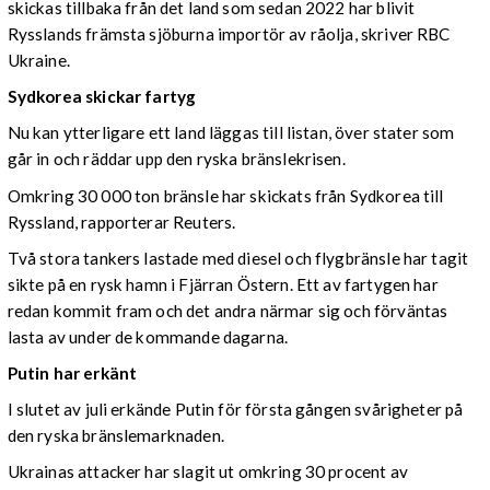
skickas tillbaka från det land som sedan 2022 har blivit
Rysslands främsta sjöburna importör av råolja, skriver RBC
Ukraine.
Sydkorea skickar fartyg
Nu kan ytterligare ett land läggas till listan, över stater som
går in och räddar upp den ryska bränslekrisen.
Omkring 30 000 ton bränsle har skickats från Sydkorea till
Ryssland, rapporterar Reuters.
Två stora tankers lastade med diesel och flygbränsle har tagit
sikte på en rysk hamn i Fjärran Östern. Ett av fartygen har
redan kommit fram och det andra närmar sig och förväntas
lasta av under de kommande dagarna.
Putin har erkänt
I slutet av juli erkände Putin för första gången svårigheter på
den ryska bränslemarknaden.
Ukrainas attacker har slagit ut omkring 30 procent av