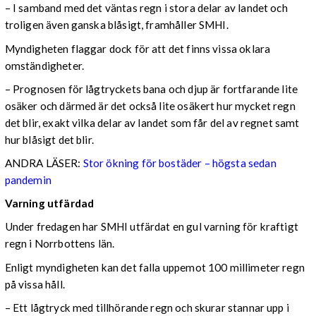
– I samband med det väntas regn i stora delar av landet och
troligen även ganska blåsigt, framhåller SMHI.
Myndigheten flaggar dock för att det finns vissa oklara
omständigheter.
– Prognosen för lågtryckets bana och djup är fortfarande lite
osäker och därmed är det också lite osäkert hur mycket regn
det blir, exakt vilka delar av landet som får del av regnet samt
hur blåsigt det blir.
ANDRA LÄSER:
Stor ökning för bostäder – högsta sedan
pandemin
Varning utfärdad
Under fredagen har SMHI utfärdat en gul varning för kraftigt
regn i Norrbottens län.
Enligt myndigheten kan det falla uppemot 100 millimeter regn
på vissa håll.
– Ett lågtryck med tillhörande regn och skurar stannar upp i