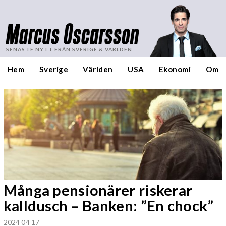
Marcus Oscarsson
SENASTE NYTT FRÅN SVERIGE & VÄRLDEN
Hem
Sverige
Världen
USA
Ekonomi
Om
Många pensionärer riskerar
kalldusch – Banken: ”En chock”
2024 04 17