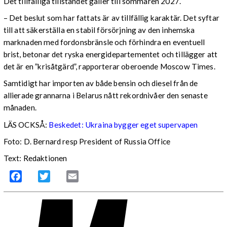
Det tillfälliga tillståndet gäller till sommaren 2027.
– Det beslut som har fattats är av tillfällig karaktär. Det syftar
till att säkerställa en stabil försörjning av den inhemska
marknaden med fordonsbränsle och förhindra en eventuell
brist, betonar det ryska energidepartementet och tillägger att
det är en ”krisåtgärd”, rapporterar oberoende Moscow Times.
Samtidigt har importen av både bensin och diesel från de
allierade grannarna i Belarus nått rekordnivåer den senaste
månaden.
LÄS OCKSÅ:
Beskedet: Ukraina bygger eget supervapen
Foto: D. Bernard resp President of Russia Office
Text: Redaktionen
Facebook
Twitter
Email