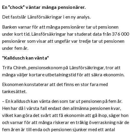
En ”chock” väntar många pensionärer.
Det fastslår Länsförsäkringar i en ny analys.
Banken varnar för att många pensionärer tar ut pensionen
under kort tid. Länsförsäkringar har studerat data från 376 000
pensionärer som visar att ungefär var tredje tar ut pensionen
under fem år.
"Kalldusch kan vänta"
Trifa Chireh, pensionsekonom på Länsförsäkringar, tror att
många väljer kortare utbetalningstid för att säkra ekonomin.
Ekonomen konstaterar att det finns en stor fara med
tankesättet.
– En kalldusch kan vänta den som tar ut pensionen på fem år.
Hen har då i värsta fall endast den allmänna pensionen kvar,
vilket kan göra det svårt att få ekonomin att gå ihop, säger hon
och varnar för att många riskerar en tråkig överraskning när de
fem åren är till enda och pensionen sjunker med ett antal