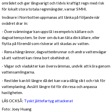
området och ger långvarigt och tidvis kraftigt regn med risk
för lokalt stora totala regnmängder, varnar SMHI.
Invånare i Norrbotten uppmanas att tänka på följande när
ovädret drar in:
- Översvämningar kan uppstå i exempelvis källare och
dagvattensystem. Se över om du kan täta din källare, eller
flytta på föremål som riskerar att skadas av vatten.
- Rensa hängrännor, dagvattenbrunnar och andra vattenvägar
så att vattnet kan rinna bort obehindrat.
- Vägar och viadukter kan översvämmas, undvik att köra genom
vattensamlingarna.
- Restider kan bli längre då det kan vara dålig sikt och risk för
vattenplaning. Avsätt längre tid för din resa och anpassa
hastigheten.
LÄS OCKSÅ:
Tyskt jättefartyg attackerat
Foto: Joey Huang