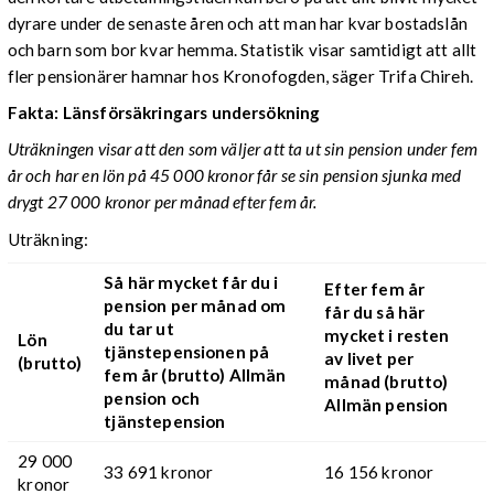
dyrare under de senaste åren och att man har kvar bostadslån
och barn som bor kvar hemma. Statistik visar samtidigt att allt
fler pensionärer hamnar hos Kronofogden, säger Trifa Chireh.
Fakta: Länsförsäkringars undersökning
Uträkningen visar att den som väljer att ta ut sin pension under fem
år och har en lön på 45 000 kronor får se sin pension sjunka med
drygt 27 000 kronor per månad efter fem år.
Uträkning:
Så här mycket får du i
Efter fem år
pension per månad om
får du så här
du tar ut
mycket i resten
Lön
tjänstepensionen på
av livet per
(brutto)
fem år (brutto) Allmän
månad (brutto)
pension och
Allmän pension
tjänstepension
29 000
33 691 kronor
16 156 kronor
kronor