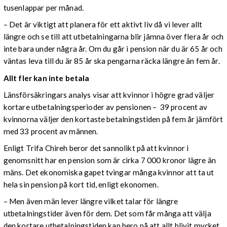
tusenlappar per månad.
– Det är viktigt att planera för ett aktivt liv då vi lever allt
längre och se till att utbetalningarna blir jämna över flera år och
inte bara under några år. Om du går i pension när du är 65 år och
väntas leva till du är 85 år ska pengarna räcka längre än fem år.
Allt fler kan inte betala
Länsförsäkringars analys visar att kvinnor i högre grad väljer
kortare utbetalningsperioder av pensionen – 39 procent av
kvinnorna väljer den kortaste betalningstiden på fem år jämfört
med 33 procent av männen.
Enligt Trifa Chireh beror det sannolikt på att kvinnor i
genomsnitt har en pension som är cirka 7 000 kronor lägre än
mäns. Det ekonomiska gapet tvingar många kvinnor att ta ut
hela sin pension på kort tid, enligt ekonomen.
– Men även män lever längre vilket talar för längre
utbetalningstider även för dem. Det som får många att välja
den kortare utbetalningstiden kan bero på att allt blivit mycket