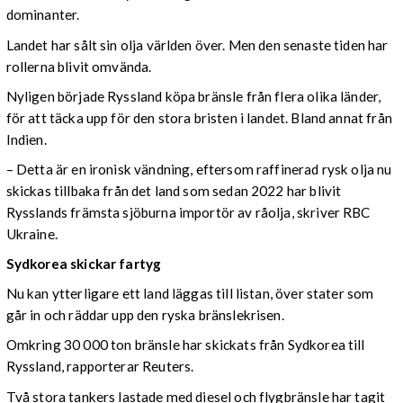
dominanter.
Landet har sålt sin olja världen över. Men den senaste tiden har
rollerna blivit omvända.
Nyligen började Ryssland köpa bränsle från flera olika länder,
för att täcka upp för den stora bristen i landet. Bland annat från
Indien.
– Detta är en ironisk vändning, eftersom raffinerad rysk olja nu
skickas tillbaka från det land som sedan 2022 har blivit
Rysslands främsta sjöburna importör av råolja, skriver RBC
Ukraine.
Sydkorea skickar fartyg
Nu kan ytterligare ett land läggas till listan, över stater som
går in och räddar upp den ryska bränslekrisen.
Omkring 30 000 ton bränsle har skickats från Sydkorea till
Ryssland, rapporterar Reuters.
Två stora tankers lastade med diesel och flygbränsle har tagit