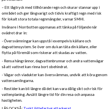
– Ett lågtryck med tillhörande regn och skurar stannar upp i
området och ger långvarigt och tidvis kraftigt regn med risk
för lokalt stora totala regnmängder, varnar SMHI.
Invånare i Norrbotten uppmanas att tänka på följande när
ovädret drar in:
- Översvämningar kan uppstå i exempelvis källare och
dagvattensystem. Se över om du kan täta din källare, eller
flytta på föremål som riskerar att skadas av vatten.
- Rensa hängrännor, dagvattenbrunnar och andra vattenvägar
så att vattnet kan rinna bort obehindrat.
- Vägar och viadukter kan översvämmas, undvik att köra genom
vattensamlingarna.
- Restider kan bli längre då det kan vara dålig sikt och risk för
vattenplaning. Avsätt längre tid för din resa och anpassa
hastigheten.
LÄS OCKSÅ:
Tyskt jättefartyg attackerat