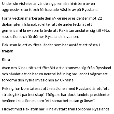
Under sin vistelse använde sig premiärministern av en
aggressiv retorik och förkastade Väst krav på Ryssland.
Förra veckan markerade den 69-årige presidenten mot 22
diplomater i Islamabad efter att de undertecknat ett
gemensamt brev som krävde att Pakistan ansluter sig till FN:s
resolution och fördömer Rysslands invasion.
Pakistan är ett av flera länder som har avstått att rösta i
frågan.
Kina
Även om Kina utåt sett försökt att distansera sig från Ryssland
och hävdat att de har en neutral hållning har landet vägrat att
fördöma den ryska invasionen av Ukraina.
Peking har konstaterat att relationen med Ryssland är ett ”ett
strategiskt partnerskap”. Tidigare har dock landets presidenter
benämnt relationen som "ett samarbete utan gränser".
I likhet med Pakistan har Kina avstått från fördöma Rysslands