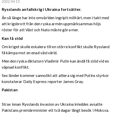
2022 04 13
Rysslands anfallskrig i Ukraina fortsätter.
Än så länge har inte omvärlden ingripit militärt, men i takt med
att krigsbrott från den ryska armén uppmärksammas höjs
röster för att Väst och Nato måste göra mer.
Kan få stöd
Om kriget skulle eskalera till en större konflikt skulle Ryssland
få kämpa mot en enad västvärld.
Men den ryska diktatorn Vladimir Putin kan ändå få stöd vid en
väpnad konflikt.
Sex länder kommer sannolikt att alliera sig med Putins styrkor
konstaterar Daily Express reporter James Gray.
Pakistan
Strax innan Rysslands invasion av Ukraina inleddes avsatte
Pakistans premiärminister ett två dagar långt besök i Moksva.