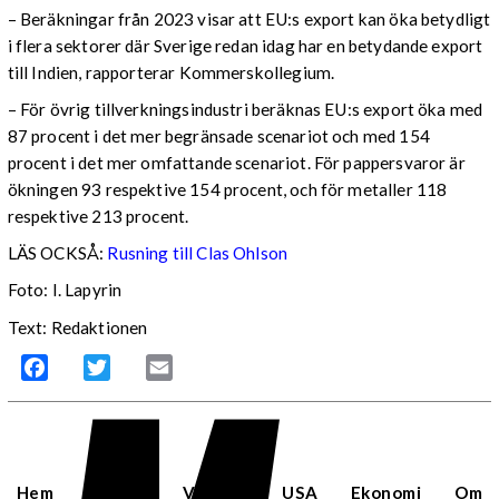
– Beräkningar från 2023 visar att EU:s export kan öka betydligt
i flera sektorer där Sverige redan idag har en betydande export
till Indien, rapporterar Kommerskollegium.
– För övrig tillverkningsindustri beräknas EU:s export öka med
87 procent i det mer begränsade scenariot och med 154
procent i det mer omfattande scenariot. För pappersvaror är
ökningen 93 respektive 154 procent, och för metaller 118
respektive 213 procent.
LÄS OCKSÅ:
Rusning till Clas Ohlson
Foto: I. Lapyrin
Text: Redaktionen
Facebook
Twitter
Email
Hem
Sverige
Världen
USA
Ekonomi
Om