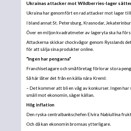
Ukrainas attacker mot Wildberries-lager sätter
Ukraina har genomfört en rad attacker mot lager til
I bland annat St. Petersburg, Krasnodar, Jekaterinb
Över en miljon kvadratmeter av lageryta ska ha förs
Attackerna skickar chockvågor genom Rysslands detal
för att sälja sina produkter online.
“Ingen har pengarna”
Franchisetagare och småföretag förlorar stora peng
Så här låter det från en källa nära Kreml:
– Det kommer att bli en våg av konkurser. Ingen har s
smäll mot ekonomin, säger källan.
Hög inflation
Den ryska centralbankschefen Elvira Nabiullina frukta
Och då kan ekonomin bromsas ytterligare.