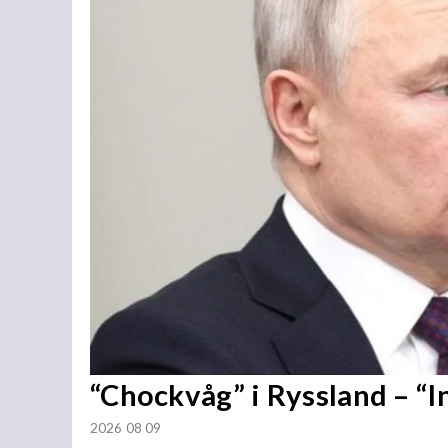
“Chockvåg” i Ryssland – “
2026 08 09