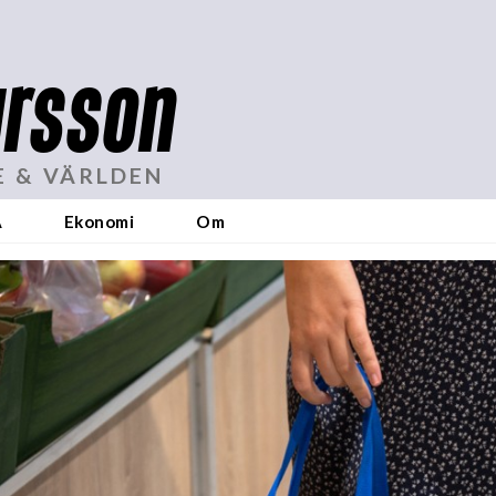
rsson
E & VÄRLDEN
A
Ekonomi
Om