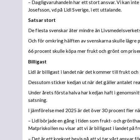
– Dagligvaruhandeln har ett stort ansvar. Vi kan inte
Josefsson, vd på Lidl Sverige, i ett uttalande.
Satsar stort
De flesta svenskar äter mindre än Livsmedelsverket
Och för omkring hälften av svenskarna skulle lägre 
66 procent skulle köpa mer frukt och grönt om priser
Billigast
Lidl är billigast i landet när det kommer till frukt 
Dessutom sticker kedjan ut när det gäller antalet re
Under årets första halva har kedjan haft i genomsnit
satsning.
I jämförelse med 2025 är det över 30 procent fler n
– Lidl började en gång i tiden som frukt- och grönthan
Matpriskollen nu visar att vi är billigast i landet på 
– Det är ett konkret bevis på att vi tar vårt ansvar fö