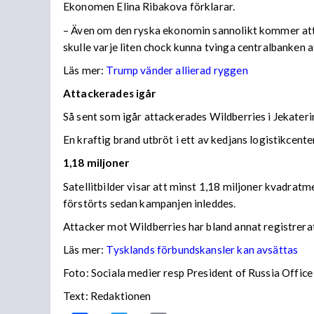
Ekonomen Elina Ribakova förklarar.
– Även om den ryska ekonomin sannolikt kommer att vis
skulle varje liten chock kunna tvinga centralbanken 
Läs mer:
Trump vänder allierad ryggen
Attackerades igår
Så sent som igår attackerades Wildberries i Jekateri
En kraftig brand utbröt i ett av kedjans logistikce
1,18 miljoner
Satellitbilder visar att minst 1,18 miljoner kvadratm
förstörts sedan kampanjen inleddes.
Attacker mot Wildberries har bland annat registrera
Läs mer:
Tysklands förbundskansler kan avsättas
Foto:
Sociala medier resp President of Russia Office
Text: Redaktionen