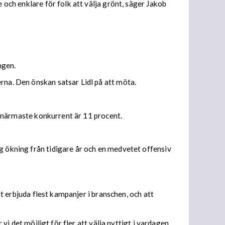
 och enklare för folk att välja grönt, säger Jakob
ngen.
rna. Den önskan satsar Lidl på att möta.
ll närmaste konkurrent är 11 procent.
g ökning från tidigare år och en medvetet offensiv
tt erbjuda flest kampanjer i branschen, och att
vi det möjligt för fler att välja nyttigt i vardagen.