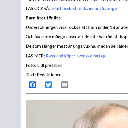
LÄS OCKSÅ:
Glatt besked för kvinnor i Sverige
Barn äter för lite
Undersökningen visar också att barn under 18 år äter
Och även om många anser att de inte har råd att köp
De som slänger mest är unga vuxna, medan de i åldern
LÄS MER:
Ryssland köper svenska fartyg
Foto: Lidl pressbild
Text: Redaktionen
Facebook
Twitter
Email