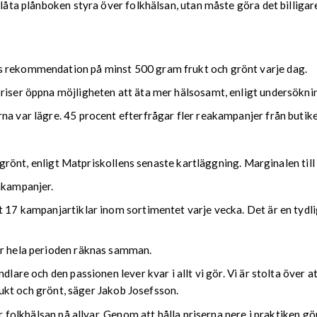
 låta plånboken styra över folkhälsan, utan måste göra det billigare
s rekommendation på minst 500 gram frukt och grönt varje dag.
priser öppna möjligheten att äta mer hälsosamt, enligt undersökni
na var lägre. 45 procent efterfrågar fler reakampanjer från butike
och grönt, enligt Matpriskollens senaste kartläggning. Marginalen ti
akampanjer.
t 17 kampanjartiklar inom sortimentet varje vecka. Det är en tydli
är hela perioden räknas samman.
dlare och den passionen lever kvar i allt vi gör. Vi är stolta över a
frukt och grönt, säger Jakob Josefsson.
r folkhälsan på allvar. Genom att hålla priserna nere i praktiken gör 