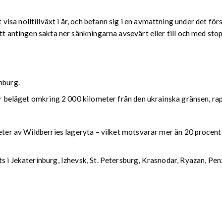
a nolltillväxt i år, och befann sig i en avmattning under det förs
att antingen sakta ner sänkningarna avsevärt eller till och med sto
nburg.
nter beläget omkring 2 000 kilometer från den ukrainska gränsen, 
eter av Wildberries lageryta – vilket motsvarar mer än 20 procent 
ts i Jekaterinburg, Izhevsk, St. Petersburg, Krasnodar, Ryazan, P