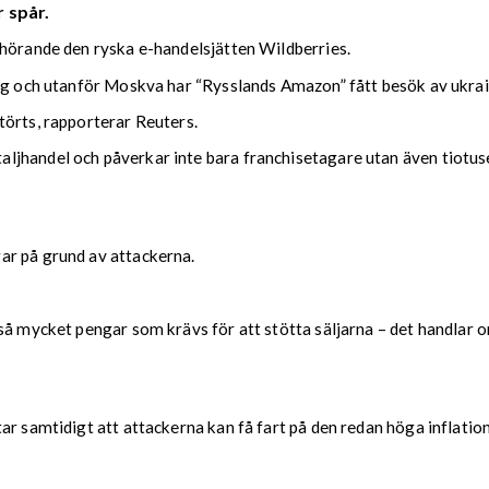
 spår.
lhörande den ryska e-handelsjätten Wildberries.
urg och utanför Moskva har “Rysslands Amazon” fått besök av ukra
törts, rapporterar Reuters.
jhandel och påverkar inte bara franchisetagare utan även tiotus
ar på grund av attackerna.
å mycket pengar som krävs för att stötta säljarna – det handlar om
r samtidigt att attackerna kan få fart på den redan höga inflation