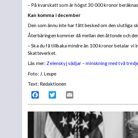
– På kvarskatt som är högst 30 000 kronor beräknas
Kan komma i december
Den som ännu inte har fått besked om den slutliga ska
Återbäringen kommer då mellan den åttonde och den
– Ska du få tillbaka mindre än 100 kronor betalar vi
Skatteverket.
Läs mer:
Zelenskyj vädjar – minskning med två tredj
Foto:
J. Leupe
Text: Redaktionen
Facebook
Twitter
Email