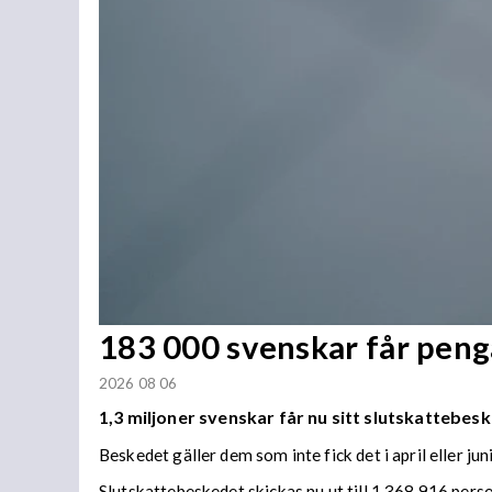
183 000 svenskar får penga
2026 08 06
1,3 miljoner svenskar får nu sitt slutskattebesk
Beskedet gäller dem som inte fick det i april eller juni
Slutskattebeskedet skickas nu ut till 1 368 916 per