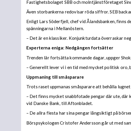
Fastighetsbolaget SBB och molntjänstföretaget Sinc
Även storbankerna redovisar röda siffror. SEB backa
Enligt Lars Söderfjell, chef vid Ålandsbanken, finns 
spänningarna i Mellanöstern.
– Det är en klassiker. Konjunkturdata överraskar nega
Experterna eniga: Nedgången fortsätter
Trenden lär fortsätta kommande dagar, uppger Shok
– Generellt lever vi i en tid med mycket politisk oro
Uppmaning till småsparare
Trots raset uppmanas småsparare att behålla lugnet
– Det finns mycket snabbfotade pengar där ute, där 
vid Danske Bank, till Aftonbladet.
– De allra flesta har sina pengar långsiktigt på börse
Börspsykologen Cristofer Andersson går ut med s