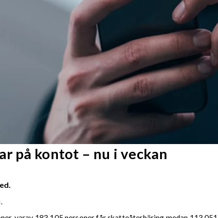
r på kontot – nu i veckan
ed.
.
soner, varav 183 105 personer får skatteåterbäring medan 113 051 