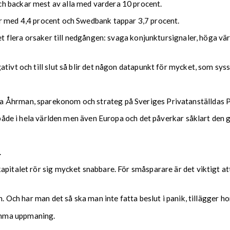
h backar mest av alla med vardera 10 procent.
r med 4,4 procent och Swedbank tappar 3,7 procent.
det flera orsaker till nedgången: svaga konjunktursignaler, höga vä
tivt och till slut så blir det någon datapunkt för mycket, som sysse
a Åhrman, sparekonom och strateg på Sveriges Privatanställdas P
, både i hela världen men även Europa och det påverkar såklart den
.
kapitalet rör sig mycket snabbare. För småsparare är det viktigt a
n. Och har man det så ska man inte fatta beslut i panik, tillägger ho
amma uppmaning.