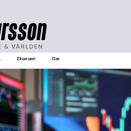
rsson
E & VÄRLDEN
A
Ekonomi
Om