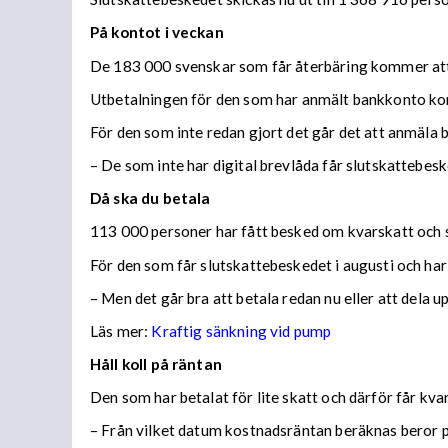
På kontot i veckan
De 183 000 svenskar som får återbäring kommer att f
Utbetalningen för den som har anmält bankkonto ko
För den som inte redan gjort det går det att anmäla 
– De som inte har digital brevlåda får slutskattebes
Då ska du betala
113 000 personer har fått besked om kvarskatt och s
För den som får slutskattebeskedet i augusti och har
– Men det går bra att betala redan nu eller att dela 
Läs mer:
Kraftig sänkning vid pump
Håll koll på räntan
Den som har betalat för lite skatt och därför får kv
– Från vilket datum kostnadsräntan beräknas beror på