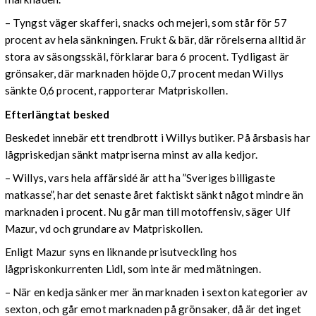
– Tyngst väger skafferi, snacks och mejeri, som står för 57
procent av hela sänkningen. Frukt & bär, där rörelserna alltid är
stora av säsongsskäl, förklarar bara 6 procent. Tydligast är
grönsaker, där marknaden höjde 0,7 procent medan Willys
sänkte 0,6 procent, rapporterar Matpriskollen.
Efterlängtat besked
Beskedet innebär ett trendbrott i Willys butiker. På årsbasis har
lågpriskedjan sänkt matpriserna minst av alla kedjor.
– Willys, vars hela affärsidé är att ha ”Sveriges billigaste
matkasse”, har det senaste året faktiskt sänkt något mindre än
marknaden i procent. Nu går man till motoffensiv, säger Ulf
Mazur, vd och grundare av Matpriskollen.
Enligt Mazur syns en liknande prisutveckling hos
lågpriskonkurrenten Lidl, som inte är med mätningen.
– När en kedja sänker mer än marknaden i sexton kategorier av
sexton, och går emot marknaden på grönsaker, då är det inget