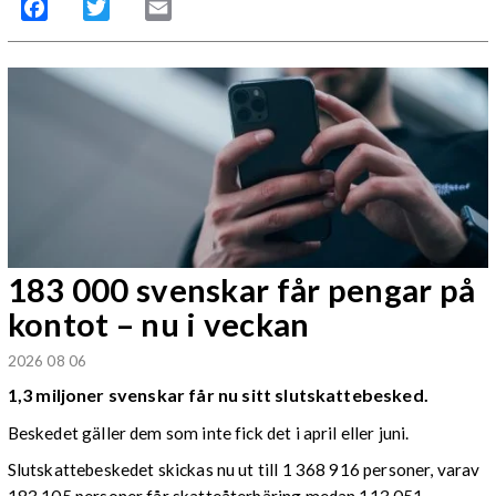
Facebook
Twitter
Email
183 000 svenskar får pengar på
kontot – nu i veckan
2026 08 06
1,3 miljoner svenskar får nu sitt slutskattebesked.
Beskedet gäller dem som inte fick det i april eller juni.
Slutskattebeskedet skickas nu ut till 1 368 916 personer, varav
183 105 personer får skatteåterbäring medan 113 051