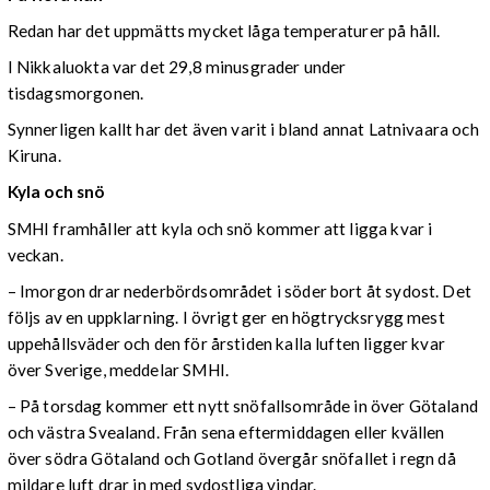
Redan har det uppmätts mycket låga temperaturer på håll.
I Nikkaluokta var det 29,8 minusgrader under
tisdagsmorgonen.
Synnerligen kallt har det även varit i bland annat Latnivaara och
Kiruna.
Kyla och snö
SMHI framhåller att kyla och snö kommer att ligga kvar i
veckan.
– Imorgon drar nederbördsområdet i söder bort åt sydost. Det
följs av en uppklarning. I övrigt ger en högtrycksrygg mest
uppehållsväder och den för årstiden kalla luften ligger kvar
över Sverige, meddelar SMHI.
– På torsdag kommer ett nytt snöfallsområde in över Götaland
och västra Svealand. Från sena eftermiddagen eller kvällen
över södra Götaland och Gotland övergår snöfallet i regn då
mildare luft drar in med sydostliga vindar.