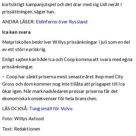
kortsiktigt kampanjutspel och det drar med sig Lidl neråt i
prissättningen, säger han.
ANDRA LÄSER:
Eldinferno över Ryssland
Ica kan svara
Matpriskollen beskriver Willys prissänkningar i juli som en del
av ett större priskrig.
Enligt sajten kan både Ica och Coop komma att svara med egna
prissänkningar.
– Coop har sänkt priserna mest senaste året ihop med City
Gross och dom kommer nog inte tillåta att prisgapet till Ica
ökar igen. När marknadsledaren pressar priserna får det
ekonomiska konsekvenser för hela branschen.
LÄS OCKSÅ:
Tung smäll för Volvo
Foto: Willys Axfood
Text: Redaktionen