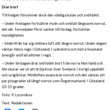
Drar bort
Till helgen försvinner dock den väldiga kylan och snöfallet.
– Under fredagen fortsätter moln och snöfall långsamt norrut,
det når Tornedalen först natten till lördag, fortsätter
myndigheten.
– Söderifrån tar sig mildare luft allt längre norrut. Under dagen
väntas tidvis regn i Götaland. I sydvästra och östra Svealand
övergår snöfall alltmer i regn.
– Under lördagen drar snöfallet bort från norra Norrland och
lite skurar ser ut att dröja kvar över Sveland. I övrigt uppehåll
och solglimtar. Mildluften avancerar norrut och det väntas ett
par plusgrader så långt norrut som Ångermanland. I Götaland
10-15 grader.
Foto: P. Lozovikov
Text: Redaktionen