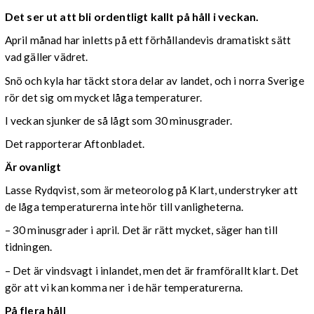
Det ser ut att bli ordentligt kallt på håll i veckan.
April månad har inletts på ett förhållandevis dramatiskt sätt
vad gäller vädret.
Snö och kyla har täckt stora delar av landet, och i norra Sverige
rör det sig om mycket låga temperaturer.
I veckan sjunker de så lågt som 30 minusgrader.
Det rapporterar Aftonbladet.
Är ovanligt
Lasse Rydqvist, som är meteorolog på Klart, understryker att
de låga temperaturerna inte hör till vanligheterna.
– 30 minusgrader i april. Det är rätt mycket, säger han till
tidningen.
– Det är vindsvagt i inlandet, men det är framförallt klart. Det
gör att vi kan komma ner i de här temperaturerna.
På flera håll