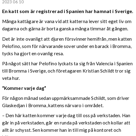
2023 06 10
En katt som är registrerad i Spanien har hamnat i Sverige.
Många kattägare är vana vid att katterna lever sitt eget liv om
dagarna och gärna är borta ganska många timmar åt gången.
Det är inte ovanligt att djuren försvinner hemifrån, men katten
Pelofino, som för närvarande sover under en barack i Bromma,
tycks ha gjort en ovanlig resa.
På något sätt har Pelofino lyckats ta sig från Valencia i Spanien
till Bromma i Sverige, och företagaren Kristian Schildt tror sig
veta hur.
“Kommer varje dag”
För någon månad sedan uppmärksammade Schildt, som driver
Glaskedjan i Bromma, kattens närvaro i området.
– Den här katten kommer varje dag till oss på verkstaden. Han
går in på verkstaden, går en runda på verkstaden och kollar att
allt är schysst. Sen kommer han in till mig på kontoret och