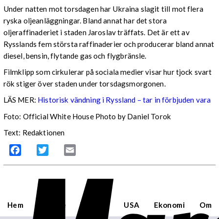
Under natten mot torsdagen har Ukraina slagit till mot flera
ryska oljeanläggningar. Bland annat har det stora
oljeraffinaderiet i staden Jaroslav träffats. Det är ett av
Rysslands fem största raffinaderier och producerar bland annat
diesel, bensin, flytande gas och flygbränsle.
Filmklipp som cirkulerar på sociala medier visar hur tjock svart
rök stiger över staden under torsdagsmorgonen.
LÄS MER:
Historisk vändning i Ryssland – tar in förbjuden vara
Foto: Official White House Photo by Daniel Torok
Text: Redaktionen
Facebook
Twitter
Email
Hem
Sverige
Världen
USA
Ekonomi
Om