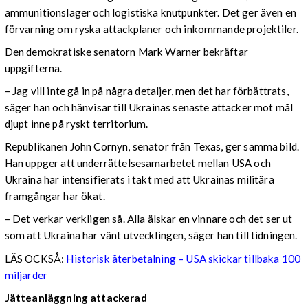
ammunitionslager och logistiska knutpunkter. Det ger även en
förvarning om ryska attackplaner och inkommande projektiler.
Den demokratiske senatorn Mark Warner bekräftar
uppgifterna.
– Jag vill inte gå in på några detaljer, men det har förbättrats,
säger han och hänvisar till Ukrainas senaste attacker mot mål
djupt inne på ryskt territorium.
Republikanen John Cornyn, senator från Texas, ger samma bild.
Han uppger att underrättelsesamarbetet mellan USA och
Ukraina har intensifierats i takt med att Ukrainas militära
framgångar har ökat.
– Det verkar verkligen så. Alla älskar en vinnare och det ser ut
som att Ukraina har vänt utvecklingen, säger han till tidningen.
LÄS OCKSÅ:
Historisk återbetalning – USA skickar tillbaka 100
miljarder
Jätteanläggning attackerad