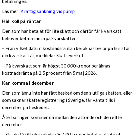
betalningen.
Läs mer:
Kraftig sänkning vid pump
Håll koll på räntan
Den som har betalat för lite skatt och därför får kvarskatt
behöver betala ränta på kvarskatten.
– Från vilket datum kostnadsräntan beräknas beror på hur stor
din kvarskatt är, meddelar Skatteverket.
– På kvarskatt som är högst 30 000 kronor beräknas
kostnadsränta på 2,5 procent från 5 maj 2026.
Kan komma i december
Den som ännu inte har fått besked om den slutliga skatten, eller
som saknar skatteregistrering i Sverige, får vänta tills i
december på beskedet.
Återbäringen kommer då mellan den åttonde och den elfte
december.
– Ska du få tillbaka mindre än 100 kronor betalar vi inte ut