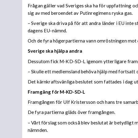
Frågan gäller vad Sveriges ska ha för uppfattning o
sig av med beroendet av Putinregimens ryska gas.
– Sverige ska driva på för att andra länder i EU inte
dagens EU-nämnd.
Och de fyra högerpartierna vann omröstningen mot d
Sverige ska hjälpa andra
Dessutom fick M-KD-SD-L igenom ytterligare framgå
– Skulle ett medlemsland behöva hjälp med fortsatt d
Det kärnkraftsvänliga beslutet som fattades i dag ut
Framgång för M-KD-SD-L
Framgången för Ulf Kristersson och hans tre samarbets
De fyra partierna gläds över framgången.
– Vårt förslag som också blev beslutat är betydligt
nämnden.