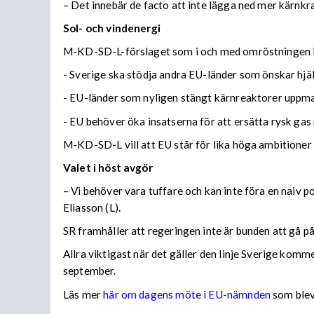
– Det innebär de facto att inte lägga ned mer kärnkra
Sol- och vindenergi
M-KD-SD-L-förslaget som i och med omröstningen i da
- Sverige ska stödja andra EU-länder som önskar hjälp
- EU-länder som nyligen stängt kärnreaktorer uppma
- EU behöver öka insatserna för att ersätta rysk gas
M-KD-SD-L vill att EU står för lika höga ambitioner
Valet i höst avgör
– Vi behöver vara tuffare och kan inte föra en naiv po
Eliasson (L).
SR framhåller att regeringen inte är bunden att gå p
Allra viktigast när det gäller den linje Sverige komm
september.
Läs mer
här om dagens möte i EU-nämnden
som ble