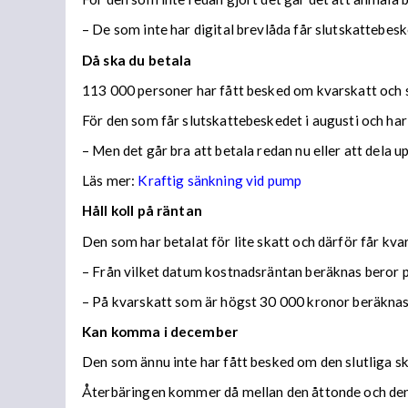
– De som inte har digital brevlåda får slutskattebes
Då ska du betala
113 000 personer har fått besked om kvarskatt och s
För den som får slutskattebeskedet i augusti och har
– Men det går bra att betala redan nu eller att dela 
Läs mer:
Kraftig sänkning vid pump
Håll koll på räntan
Den som har betalat för lite skatt och därför får kv
– Från vilket datum kostnadsräntan beräknas beror på
– På kvarskatt som är högst 30 000 kronor beräknas
Kan komma i december
Den som ännu inte har fått besked om den slutliga ska
Återbäringen kommer då mellan den åttonde och den