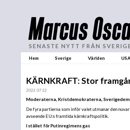
Marcus Osca
SENASTE NYTT FRÅN SVERIG
Hem
Sverige
Världen
US
KÄRNKRAFT: Stor framgån
2022 07 22
Moderaterna, Kristdemokraterna, Sverigedemokr
De fyra partierna som inför valet utmanar den nuvar
avseende EU:s framtida kärnkraftspolitik.
I stället för Putinregimens gas