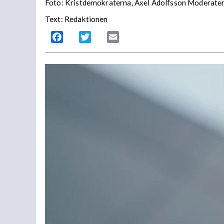
Foto: Kristdemokraterna, Axel Adolfsson Moderater
Text: Redaktionen
Facebook
Twitter
Email