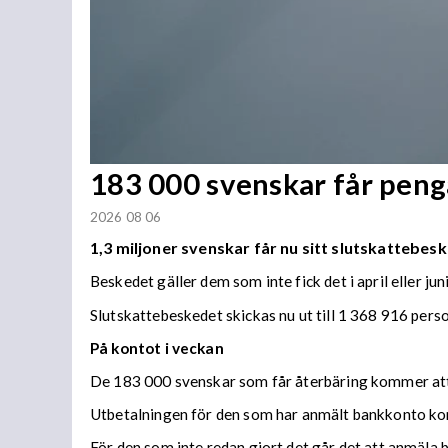
183 000 svenskar får penga
2026 08 06
1,3 miljoner svenskar får nu sitt slutskattebesk
Beskedet gäller dem som inte fick det i april eller juni
Slutskattebeskedet skickas nu ut till 1 368 916 per
På kontot i veckan
De 183 000 svenskar som får återbäring kommer att f
Utbetalningen för den som har anmält bankkonto ko
För den som inte redan gjort det går det att anmäla 