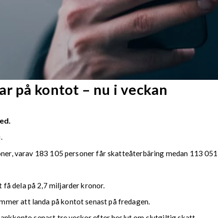
r på kontot – nu i veckan
ed.
.
soner, varav 183 105 personer får skatteåterbäring medan 113 051 
å dela på 2,7 miljarder kronor.
mmer att landa på kontot senast på fredagen.
bankkonto senast tre veckor efter beslut om slutgiltig skatt.