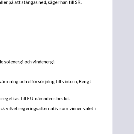
er på att stängas ned, säger han till SR.
e solenergi och vindenergi.
pvärmning och elförsörjning till vintern, Bengt
 regel tas till EU-nämndens beslut.
ock vilket regeringsalternativ som vinner valet i