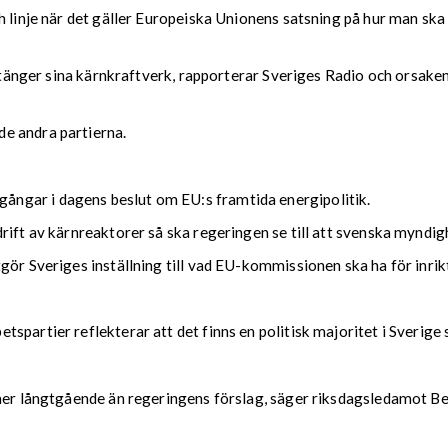
ch linje när det gäller Europeiska Unionens satsning på hur man s
 stänger sina kärnkraftverk, rapporterar Sveriges Radio och orsaken 
e andra partierna.
ngar i dagens beslut om EU:s framtida energipolitik.
rift av kärnreaktorer så ska regeringen se till att svenska myndi
gör Sveriges inställning till vad EU-kommissionen ska ha för inrikt
partier reflekterar att det finns en politisk majoritet i Sverige s
 mer långtgående än regeringens förslag, säger riksdagsledamot B