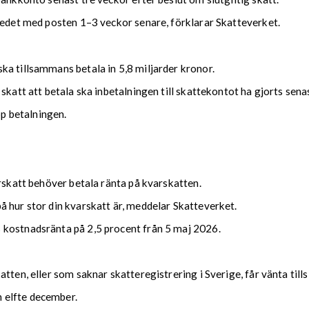
kedet med posten 1–3 veckor senare, förklarar Skatteverket.
ka tillsammans betala in 5,8 miljarder kronor.
 skatt att betala ska inbetalningen till skattekontot ha gjorts se
upp betalningen.
arskatt behöver betala ränta på kvarskatten.
 hur stor din kvarskatt är, meddelar Skatteverket.
 kostnadsränta på 2,5 procent från 5 maj 2026.
tten, eller som saknar skatteregistrering i Sverige, får vänta till
 elfte december.