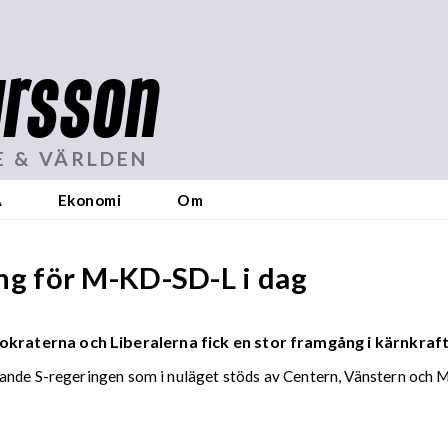
rsson
E & VÄRLDEN
A
Ekonomi
Om
g för M-KD-SD-L i dag
aterna och Liberalerna fick en stor framgång i kärnkraft
ande S-regeringen som i nuläget stöds av Centern, Vänstern och M