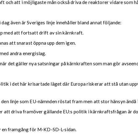
ft och att i möjligaste mån också driva de reaktorer vidare som håll
g även är Sveriges linje innehåller bland annat följande:
 med att fortsatt drift av sin kärnkraft.
nas att snarast öppna upp dem igen.
 med andra energislag.
 när det gäller nya satsningar på kärnkraften som man gör avseend
litik i det här krisartade läget där Europa riskerar att stå utan up
å den linje som EU-nämnden röstat fram men att stor hänsyn ändå i
er att driva framöver gällande EU:s politik i kärnkraftsfrågan är d
v en framgång för M-KD-SD-L-sidan.