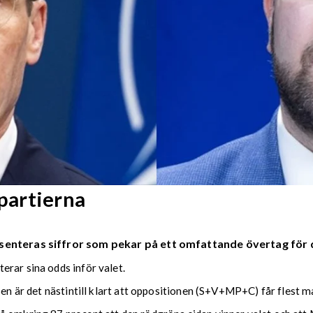
partierna
senteras siffror som pekar på ett omfattande övertag för 
erar sina odds inför valet.
sen är det nästintill klart att oppositionen (S+V+MP+C) får flest 