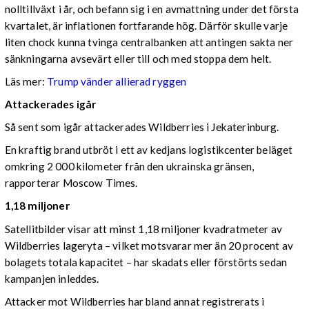
nolltillväxt i år, och befann sig i en avmattning under det första
kvartalet, är inflationen fortfarande hög. Därför skulle varje
liten chock kunna tvinga centralbanken att antingen sakta ner
sänkningarna avsevärt eller till och med stoppa dem helt.
Läs mer:
Trump vänder allierad ryggen
Attackerades igår
Så sent som igår attackerades Wildberries i Jekaterinburg.
En kraftig brand utbröt i ett av kedjans logistikcenter beläget
omkring 2 000 kilometer från den ukrainska gränsen,
rapporterar Moscow Times.
1,18 miljoner
Satellitbilder visar att minst 1,18 miljoner kvadratmeter av
Wildberries lageryta – vilket motsvarar mer än 20 procent av
bolagets totala kapacitet – har skadats eller förstörts sedan
kampanjen inleddes.
Attacker mot Wildberries har bland annat registrerats i