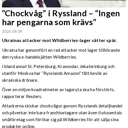
“Chockvåg” i Ryssland – “Ingen
har pengarna som krävs”
2026 08 09
Ukrainas attacker mot Wildberries-lager sätter spår.
Ukraina har genomfört en rad attacker mot lager tillhörande
den ryska e-handelsjätten Wildberries.
I bland annat St. Petersburg, Krasnodar, Jekaterinburg och
utanför Moskva har “Rysslands Amazon” fått besök av
ukrainska drönare.
Över en miljon kvadratmeter av lageryta ska ha förstörts,
rapporterar Reuters.
Attackerna skickar chockvågor genom Rysslands detaljhandel
och påverkar inte bara franchisetagare utan även tiotusentals
småföretag som förlitar sig på Wildberries för att sälja sina
produkter online.