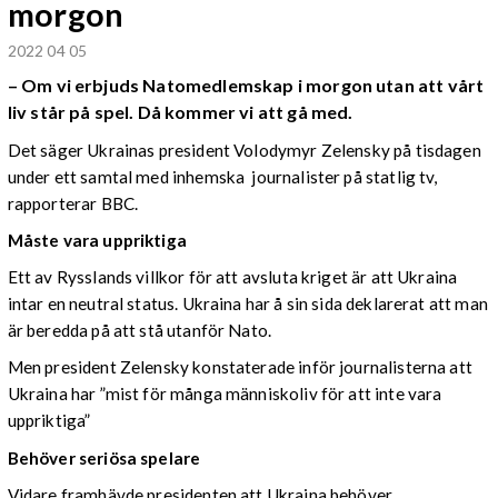
morgon
2022 04 05
– Om vi erbjuds Natomedlemskap i morgon utan att vårt
liv står på spel. Då kommer vi att gå med.
Det säger Ukrainas president Volodymyr Zelensky på tisdagen
under ett samtal med inhemska journalister på statlig tv,
rapporterar BBC.
Måste vara uppriktiga
Ett av Rysslands villkor för att avsluta kriget är att Ukraina
intar en neutral status. Ukraina har å sin sida deklarerat att man
är beredda på att stå utanför Nato.
Men president Zelensky konstaterade inför journalisterna att
Ukraina har ”mist för många människoliv för att inte vara
uppriktiga”
Behöver seriösa spelare
Vidare framhävde presidenten att Ukraina behöver