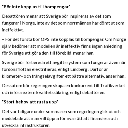
”Bör inte kopplas till bompengar”
Debattören menar att Sverige bör inspireras av det som
fungerar i Norge, inte av det som norrmännen har dömt ut som
ineffektivt.
– För det första bör OPS inte kopplas till bompengar. Om Norge
själv bedömer att modellen är ineffektiv finns ingen anledning
för Sverige att göra den till förebild, menar han.
Sverige bör förbereda ett avgiftssystem som fungerar även när
fordonsflottan elektrifieras, enligt Lindberg. Därför är
kilometer- och trängselavgifter ett bättre alternativ, anser han.
Dessutom bör regeringen skapa en konkurrent till Trafikverket
och införa extern kvalitetssäkring, enligt debattören.
”Stort behov att rusta upp”
Det var tidigare under sommaren som regeringen gick ut och
meddelade att man vill öppna för nya sätt att finansiera och
utveckla infrastrukturen.