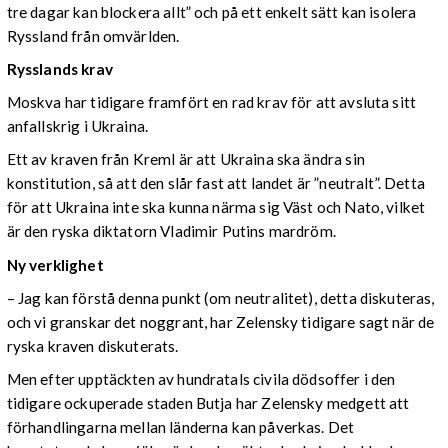
tre dagar kan blockera allt” och på ett enkelt sätt kan isolera
Ryssland från omvärlden.
Rysslands krav
Moskva har tidigare framfört en rad krav för att avsluta sitt
anfallskrig i Ukraina.
Ett av kraven från Kreml är att Ukraina ska ändra sin
konstitution, så att den slår fast att landet är ”neutralt”. Detta
för att Ukraina inte ska kunna närma sig Väst och Nato, vilket
är den ryska diktatorn Vladimir Putins mardröm.
Ny verklighet
– Jag kan förstå denna punkt (om neutralitet), detta diskuteras,
och vi granskar det noggrant, har Zelensky tidigare sagt när de
ryska kraven diskuterats.
Men efter upptäckten av hundratals civila dödsoffer i den
tidigare ockuperade staden Butja har Zelensky medgett att
förhandlingarna mellan länderna kan påverkas. Det