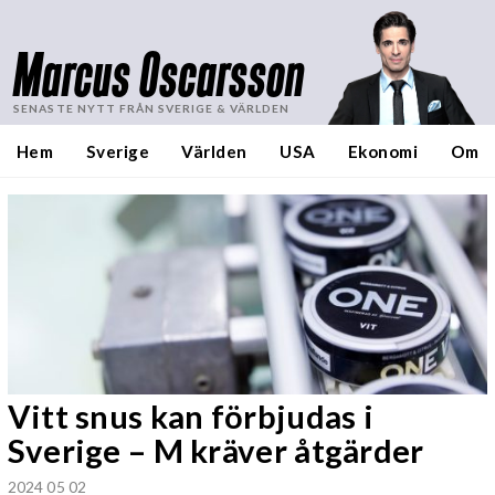
Marcus Oscarsson
SENASTE NYTT FRÅN SVERIGE & VÄRLDEN
Hem
Sverige
Världen
USA
Ekonomi
Om
Vitt snus kan förbjudas i
Sverige – M kräver åtgärder
2024 05 02