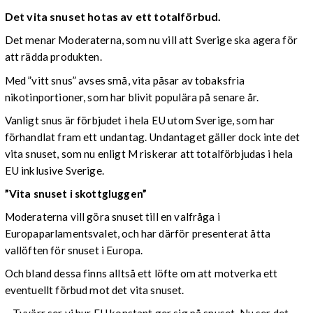
Det vita snuset hotas av ett totalförbud.
Det menar Moderaterna, som nu vill att Sverige ska agera för
att rädda produkten.
Med ”vitt snus” avses små, vita påsar av tobaksfria
nikotinportioner, som har blivit populära på senare år.
Vanligt snus är förbjudet i hela EU utom Sverige, som har
förhandlat fram ett undantag. Undantaget gäller dock inte det
vita snuset, som nu enligt M riskerar att totalförbjudas i hela
EU inklusive Sverige.
”Vita snuset i skottgluggen”
Moderaterna vill göra snuset till en valfråga i
Europaparlamentsvalet, och har därför presenterat åtta
vallöften för snuset i Europa.
Och bland dessa finns alltså ett löfte om att motverka ett
eventuellt förbud mot det vita snuset.