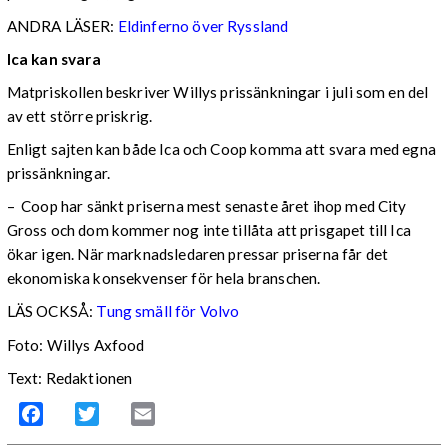
ANDRA LÄSER:
Eldinferno över Ryssland
Ica kan svara
Matpriskollen beskriver Willys prissänkningar i juli som en del
av ett större priskrig.
Enligt sajten kan både Ica och Coop komma att svara med egna
prissänkningar.
– Coop har sänkt priserna mest senaste året ihop med City
Gross och dom kommer nog inte tillåta att prisgapet till Ica
ökar igen. När marknadsledaren pressar priserna får det
ekonomiska konsekvenser för hela branschen.
LÄS OCKSÅ:
Tung smäll för Volvo
Foto: Willys Axfood
Text: Redaktionen
Facebook
Twitter
Email