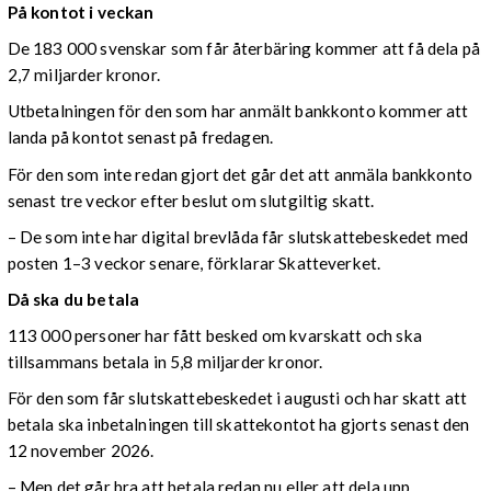
På kontot i veckan
De 183 000 svenskar som får återbäring kommer att få dela på
2,7 miljarder kronor.
Utbetalningen för den som har anmält bankkonto kommer att
landa på kontot senast på fredagen.
För den som inte redan gjort det går det att anmäla bankkonto
senast tre veckor efter beslut om slutgiltig skatt.
– De som inte har digital brevlåda får slutskattebeskedet med
posten 1–3 veckor senare, förklarar Skatteverket.
Då ska du betala
113 000 personer har fått besked om kvarskatt och ska
tillsammans betala in 5,8 miljarder kronor.
För den som får slutskattebeskedet i augusti och har skatt att
betala ska inbetalningen till skattekontot ha gjorts senast den
12 november 2026.
– Men det går bra att betala redan nu eller att dela upp