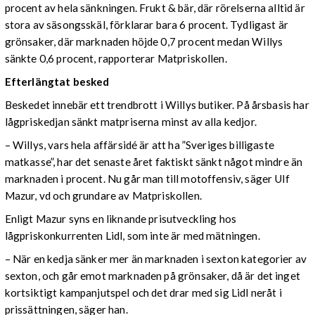
procent av hela sänkningen. Frukt & bär, där rörelserna alltid är
stora av säsongsskäl, förklarar bara 6 procent. Tydligast är
grönsaker, där marknaden höjde 0,7 procent medan Willys
sänkte 0,6 procent, rapporterar Matpriskollen.
Efterlängtat besked
Beskedet innebär ett trendbrott i Willys butiker. På årsbasis har
lågpriskedjan sänkt matpriserna minst av alla kedjor.
– Willys, vars hela affärsidé är att ha ”Sveriges billigaste
matkasse”, har det senaste året faktiskt sänkt något mindre än
marknaden i procent. Nu går man till motoffensiv, säger Ulf
Mazur, vd och grundare av Matpriskollen.
Enligt Mazur syns en liknande prisutveckling hos
lågpriskonkurrenten Lidl, som inte är med mätningen.
– När en kedja sänker mer än marknaden i sexton kategorier av
sexton, och går emot marknaden på grönsaker, då är det inget
kortsiktigt kampanjutspel och det drar med sig Lidl neråt i
prissättningen, säger han.