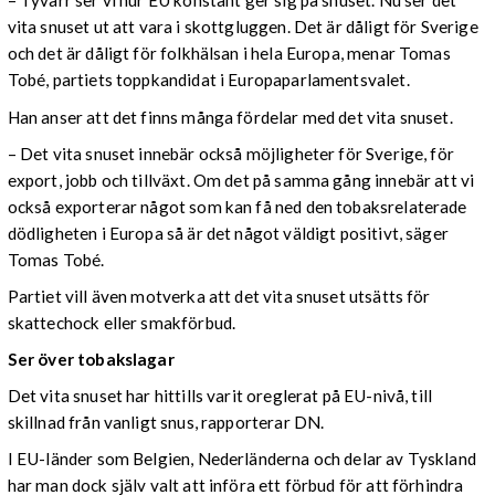
– Tyvärr ser vi hur EU konstant ger sig på snuset. Nu ser det
vita snuset ut att vara i skottgluggen. Det är dåligt för Sverige
och det är dåligt för folkhälsan i hela Europa, menar Tomas
Tobé, partiets toppkandidat i Europaparlamentsvalet.
Han anser att det finns många fördelar med det vita snuset.
– Det vita snuset innebär också möjligheter för Sverige, för
export, jobb och tillväxt. Om det på samma gång innebär att vi
också exporterar något som kan få ned den tobaksrelaterade
dödligheten i Europa så är det något väldigt positivt, säger
Tomas Tobé.
Partiet vill även motverka att det vita snuset utsätts för
skattechock eller smakförbud.
Ser över tobakslagar
Det vita snuset har hittills varit oreglerat på EU-nivå, till
skillnad från vanligt snus, rapporterar DN.
I EU-länder som Belgien, Nederländerna och delar av Tyskland
har man dock själv valt att införa ett förbud för att förhindra