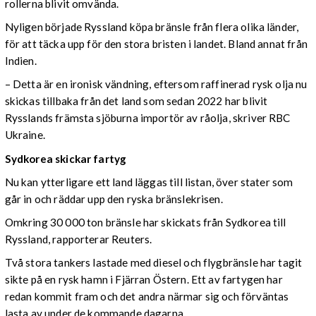
rollerna blivit omvända.
Nyligen började Ryssland köpa bränsle från flera olika länder,
för att täcka upp för den stora bristen i landet. Bland annat från
Indien.
– Detta är en ironisk vändning, eftersom raffinerad rysk olja nu
skickas tillbaka från det land som sedan 2022 har blivit
Rysslands främsta sjöburna importör av råolja, skriver RBC
Ukraine.
Sydkorea skickar fartyg
Nu kan ytterligare ett land läggas till listan, över stater som
går in och räddar upp den ryska bränslekrisen.
Omkring 30 000 ton bränsle har skickats från Sydkorea till
Ryssland, rapporterar Reuters.
Två stora tankers lastade med diesel och flygbränsle har tagit
sikte på en rysk hamn i Fjärran Östern. Ett av fartygen har
redan kommit fram och det andra närmar sig och förväntas
lasta av under de kommande dagarna.