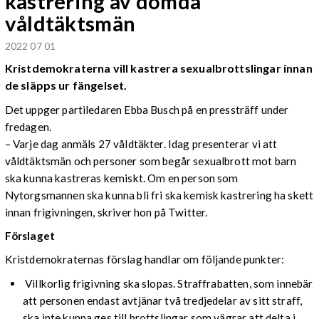
kastrering av dömda
våldtäktsmän
2022 07 01
Kristdemokraterna vill kastrera sexualbrottslingar innan
de släpps ur fängelset.
Det uppger partiledaren Ebba Busch på en pressträff under
fredagen.
– Varje dag anmäls 27 våldtäkter. Idag presenterar vi att
våldtäktsmän och personer som begår sexualbrott mot barn
ska kunna kastreras kemiskt. Om en person som
Nytorgsmannen ska kunna bli fri ska kemisk kastrering ha skett
innan frigivningen, skriver hon på Twitter.
Förslaget
Kristdemokraternas förslag handlar om följande punkter:
Villkorlig frigivning ska slopas. Straffrabatten, som innebär
att personen endast avtjänar två tredjedelar av sitt straff,
ska inte kunna ges till brottslingar som vägrar att delta i