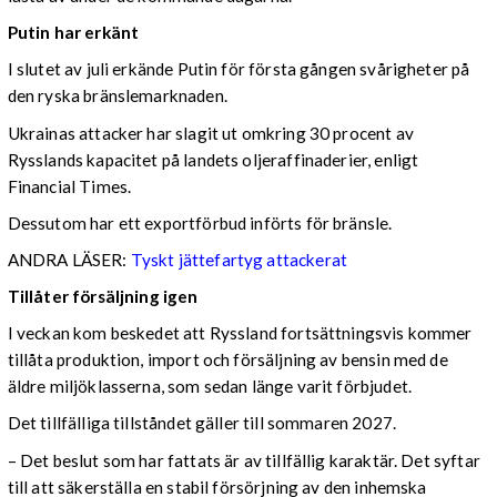
Putin har erkänt
I slutet av juli erkände Putin för första gången svårigheter på
den ryska bränslemarknaden.
Ukrainas attacker har slagit ut omkring 30 procent av
Rysslands kapacitet på landets oljeraffinaderier, enligt
Financial Times.
Dessutom har ett exportförbud införts för bränsle.
ANDRA LÄSER:
Tyskt jättefartyg attackerat
Tillåter försäljning igen
I veckan kom beskedet att Ryssland fortsättningsvis kommer
tillåta produktion, import och försäljning av bensin med de
äldre miljöklasserna, som sedan länge varit förbjudet.
Det tillfälliga tillståndet gäller till sommaren 2027.
– Det beslut som har fattats är av tillfällig karaktär. Det syftar
till att säkerställa en stabil försörjning av den inhemska