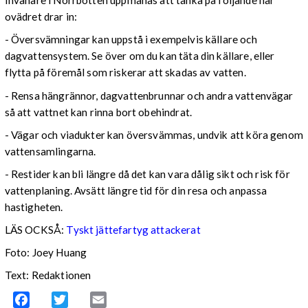
Invånare i Norrbotten uppmanas att tänka på följande när
ovädret drar in:
- Översvämningar kan uppstå i exempelvis källare och
dagvattensystem. Se över om du kan täta din källare, eller
flytta på föremål som riskerar att skadas av vatten.
- Rensa hängrännor, dagvattenbrunnar och andra vattenvägar
så att vattnet kan rinna bort obehindrat.
- Vägar och viadukter kan översvämmas, undvik att köra genom
vattensamlingarna.
- Restider kan bli längre då det kan vara dålig sikt och risk för
vattenplaning. Avsätt längre tid för din resa och anpassa
hastigheten.
LÄS OCKSÅ:
Tyskt jättefartyg attackerat
Foto: Joey Huang
Text: Redaktionen
Facebook
Twitter
Email