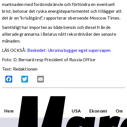
marknaden med fordonsbränsle och förhindra en eventuell
brist, betonar det ryska energidepartementet och tillägger att
det är en ”krisåtgärd”, rapporterar oberoende Moscow Times.
Samtidigt har importen av både bensin och diesel från de
allierade grannarna i Belarus nått rekordnivåer den senaste
månaden.
LÄS OCKSÅ:
Beskedet: Ukraina bygger eget supervapen
Foto: D. Bernard resp President of Russia Office
Text: Redaktionen
Facebook
Twitter
Email
Hem
Sverige
Världen
USA
Ekonomi
Om