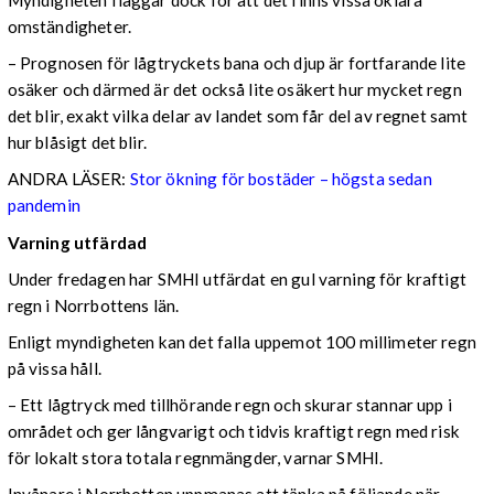
Myndigheten flaggar dock för att det finns vissa oklara
omständigheter.
– Prognosen för lågtryckets bana och djup är fortfarande lite
osäker och därmed är det också lite osäkert hur mycket regn
det blir, exakt vilka delar av landet som får del av regnet samt
hur blåsigt det blir.
ANDRA LÄSER:
Stor ökning för bostäder – högsta sedan
pandemin
Varning utfärdad
Under fredagen har SMHI utfärdat en gul varning för kraftigt
regn i Norrbottens län.
Enligt myndigheten kan det falla uppemot 100 millimeter regn
på vissa håll.
– Ett lågtryck med tillhörande regn och skurar stannar upp i
området och ger långvarigt och tidvis kraftigt regn med risk
för lokalt stora totala regnmängder, varnar SMHI.