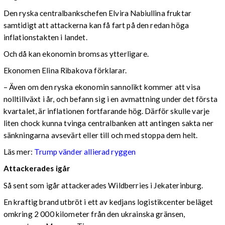
Den ryska centralbankschefen Elvira Nabiullina fruktar
samtidigt att attackerna kan få fart på den redan höga
inflationstakten i landet.
Och då kan ekonomin bromsas ytterligare.
Ekonomen Elina Ribakova förklarar.
– Även om den ryska ekonomin sannolikt kommer att visa
nolltillväxt i år, och befann sig i en avmattning under det första
kvartalet, är inflationen fortfarande hög. Därför skulle varje
liten chock kunna tvinga centralbanken att antingen sakta ner
sänkningarna avsevärt eller till och med stoppa dem helt.
Läs mer:
Trump vänder allierad ryggen
Attackerades igår
Så sent som igår attackerades Wildberries i Jekaterinburg.
En kraftig brand utbröt i ett av kedjans logistikcenter beläget
omkring 2 000 kilometer från den ukrainska gränsen,