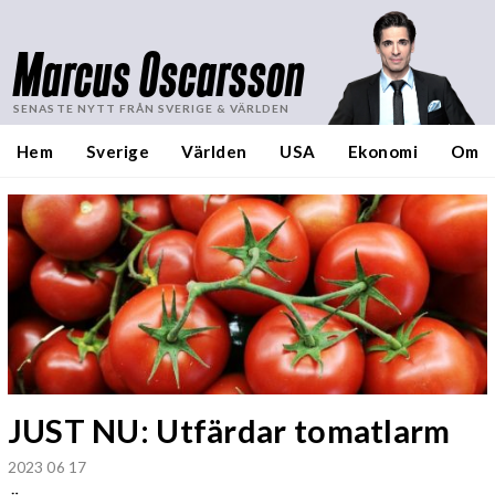
Marcus Oscarsson
SENASTE NYTT FRÅN SVERIGE & VÄRLDEN
Hem
Sverige
Världen
USA
Ekonomi
Om
JUST NU: Utfärdar tomatlarm
2023 06 17