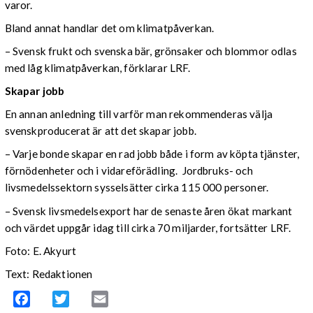
varor.
Bland annat handlar det om klimatpåverkan.
– Svensk frukt och svenska bär, grönsaker och blommor odlas
med låg klimatpåverkan, förklarar LRF.
Skapar jobb
En annan anledning till varför man rekommenderas välja
svenskproducerat är att det skapar jobb.
– Varje bonde skapar en rad jobb både i form av köpta tjänster,
förnödenheter och i vidareförädling. Jordbruks- och
livsmedelssektorn sysselsätter cirka 115 000 personer.
– Svensk livsmedelsexport har de senaste åren ökat markant
och värdet uppgår idag till cirka 70 miljarder, fortsätter LRF.
Foto: E. Akyurt
Text: Redaktionen
Facebook
Twitter
Email