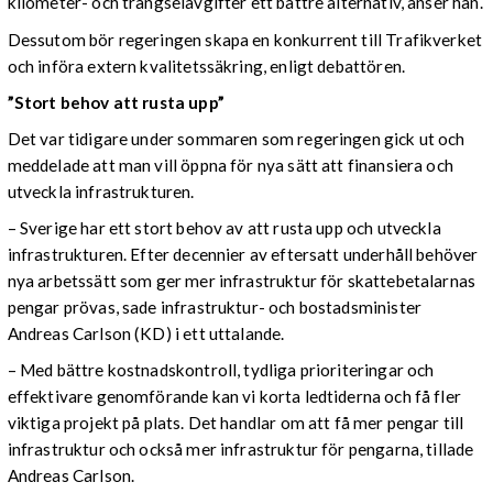
kilometer- och trängselavgifter ett bättre alternativ, anser han.
Dessutom bör regeringen skapa en konkurrent till Trafikverket
och införa extern kvalitetssäkring, enligt debattören.
”Stort behov att rusta upp”
Det var tidigare under sommaren som regeringen gick ut och
meddelade att man vill öppna för nya sätt att finansiera och
utveckla infrastrukturen.
– Sverige har ett stort behov av att rusta upp och utveckla
infrastrukturen. Efter decennier av eftersatt underhåll behöver
nya arbetssätt som ger mer infrastruktur för skattebetalarnas
pengar prövas, sade infrastruktur- och bostadsminister
Andreas Carlson (KD) i ett uttalande.
– Med bättre kostnadskontroll, tydliga prioriteringar och
effektivare genomförande kan vi korta ledtiderna och få fler
viktiga projekt på plats. Det handlar om att få mer pengar till
infrastruktur och också mer infrastruktur för pengarna, tillade
Andreas Carlson.