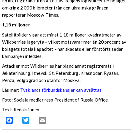
En kraftig brand utbröt i ett av kedjans logistikcenter beläget
omkring 2 000 kilometer från den ukrainska gränsen,
rapporterar Moscow Times.
1,18 miljoner
Satellitbilder visar att minst 1,18 miljoner kvadratmeter av
Wildberries lageryta – vilket motsvarar mer än 20 procent av
bolagets totala kapacitet – har skadats eller förstörts sedan
kampanjen inleddes.
Attacker mot Wildberries har bland annat registrerats i
Jekaterinburg, Izhevsk, St. Petersburg, Krasnodar, Ryazan,
Penza, Volgograd och utanför Moskva.
Läs mer:
Tysklands förbundskansler kan avsättas
Foto:
Sociala medier resp President of Russia Office
Text: Redaktionen
Facebook
Twitter
Email