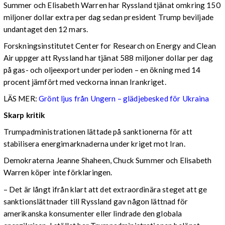
Summer och Elisabeth Warren har Ryssland tjänat omkring 150
miljoner dollar extra per dag sedan president Trump beviljade
undantaget den 12 mars.
Forskningsinstitutet Center for Research on Energy and Clean
Air uppger att Ryssland har tjänat 588 miljoner dollar per dag
på gas- och oljeexport under perioden – en ökning med 14
procent jämfört med veckorna innan Irankriget.
LÄS MER:
Grönt ljus från Ungern – glädjebesked för Ukraina
Skarp kritik
Trumpadministrationen lättade på sanktionerna för att
stabilisera energimarknaderna under kriget mot Iran.
Demokraterna Jeanne Shaheen, Chuck Summer och Elisabeth
Warren köper inte förklaringen.
– Det är långt ifrån klart att det extraordinära steget att ge
sanktionslättnader till Ryssland gav någon lättnad för
amerikanska konsumenter eller lindrade den globala