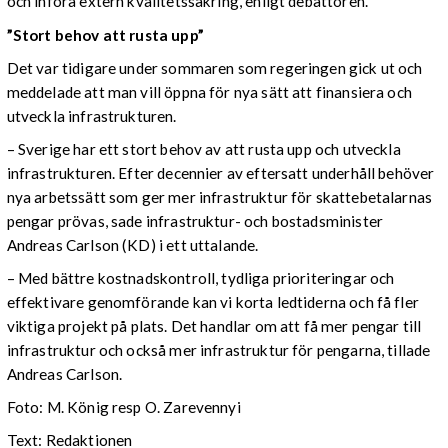
och införa extern kvalitetssäkring, enligt debattören.
”Stort behov att rusta upp”
Det var tidigare under sommaren som regeringen gick ut och
meddelade att man vill öppna för nya sätt att finansiera och
utveckla infrastrukturen.
– Sverige har ett stort behov av att rusta upp och utveckla
infrastrukturen. Efter decennier av eftersatt underhåll behöver
nya arbetssätt som ger mer infrastruktur för skattebetalarnas
pengar prövas, sade infrastruktur- och bostadsminister
Andreas Carlson (KD) i ett uttalande.
– Med bättre kostnadskontroll, tydliga prioriteringar och
effektivare genomförande kan vi korta ledtiderna och få fler
viktiga projekt på plats. Det handlar om att få mer pengar till
infrastruktur och också mer infrastruktur för pengarna, tillade
Andreas Carlson.
Foto: M. König resp O. Zarevennyi
Text: Redaktionen