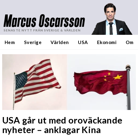
Marcus Oscarsson
SENASTE NYTT FRÅN SVERIGE & VÄRLDEN
Hem
Sverige
Världen
USA
Ekonomi
Om
USA går ut med oroväckande
nyheter – anklagar Kina