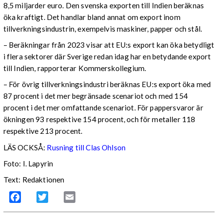
8,5 miljarder euro. Den svenska exporten till Indien beräknas
öka kraftigt. Det handlar bland annat om export inom
tillverkningsindustrin, exempelvis maskiner, papper och stål.
– Beräkningar från 2023 visar att EU:s export kan öka betydligt
i flera sektorer där Sverige redan idag har en betydande export
till Indien, rapporterar Kommerskollegium.
– För övrig tillverkningsindustri beräknas EU:s export öka med
87 procent i det mer begränsade scenariot och med 154
procent i det mer omfattande scenariot. För pappersvaror är
ökningen 93 respektive 154 procent, och för metaller 118
respektive 213 procent.
LÄS OCKSÅ:
Rusning till Clas Ohlson
Foto: I. Lapyrin
Text: Redaktionen
Facebook
Twitter
Email