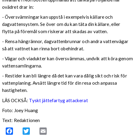
ovädret drar in:
- Översvämningar kan uppstå i exempelvis källare och
dagvattensystem. Se över om du kan täta din källare, eller
flytta på föremål som riskerar att skadas av vatten.
- Rensa hängrännor, dagvattenbrunnar och andra vattenvägar
så att vattnet kan rinna bort obehindrat.
- Vägar och viadukter kan översvämmas, undvik att köra genom
vattensamlingarna.
- Restider kan bli längre då det kan vara dålig sikt och risk för
vattenplaning. Avsätt längre tid för din resa och anpassa
hastigheten.
LÄS OCKSÅ:
Tyskt jättefartyg attackerat
Foto: Joey Huang
Text: Redaktionen
Facebook
Twitter
Email