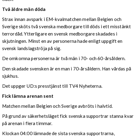
Två äldre män döda
Strax innan avspark i EM-kvalmatchen mellan Belgien och
Sverige sköts två svenska medborgare till döds i ett misstänkt
terrordåd. Ytterligare en svensk medborgare skadades i
skjutningen. Minst en av personerna hade enligt uppgift en
svensk landslagströja på sig.
De omkomna personerna är två män i 70- och 60-årsåldern.
Den skadade svensken är en man i 70-årsåldern. Han vårdas på
sjukhus.
Det uppger UD:s presstjänst till TV4 Nyheterna.
Fick lämna arenan sent
Matchen mellan Belgien och Sverige avbröts i halvtid.
På grund av säkerhetsläget fick svenska supportrar stanna kvar
på arenan i flera timmar.
Klockan 04:00 lämnade de sista svenska supportrarna,