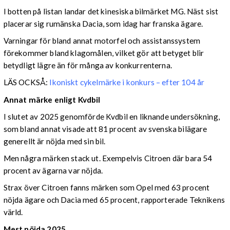
I botten på listan landar det kinesiska bilmärket MG. Näst sist
placerar sig rumänska Dacia, som idag har franska ägare.
Varningar för bland annat motorfel och assistanssystem
förekommer bland klagomålen, vilket gör att betyget blir
betydligt lägre än för många av konkurrenterna.
LÄS OCKSÅ:
Ikoniskt cykelmärke i konkurs – efter 104 år
Annat märke enligt Kvdbil
I slutet av 2025 genomförde Kvdbil en liknande undersökning,
som bland annat visade att 81 procent av svenska bilägare
generellt är nöjda med sin bil.
Men några märken stack ut. Exempelvis Citroen där bara 54
procent av ägarna var nöjda.
Strax över Citroen fanns märken som Opel med 63 procent
nöjda ägare och Dacia med 65 procent, rapporterade Teknikens
värld.
Mest nöjda 2025