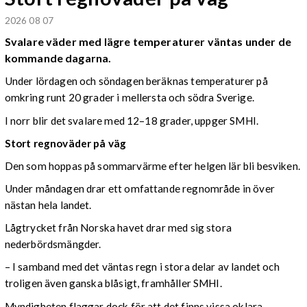
2026 08 07
Svalare väder med lägre temperaturer väntas under de
kommande dagarna.
Under lördagen och söndagen beräknas temperaturer på
omkring runt 20 grader i mellersta och södra Sverige.
I norr blir det svalare med 12–18 grader, uppger SMHI.
Stort regnoväder på väg
Den som hoppas på sommarvärme efter helgen lär bli besviken.
Under måndagen drar ett omfattande regnområde in över
nästan hela landet.
Lågtrycket från Norska havet drar med sig stora
nederbördsmängder.
– I samband med det väntas regn i stora delar av landet och
troligen även ganska blåsigt, framhåller SMHI.
Myndigheten flaggar dock för att det finns vissa oklara