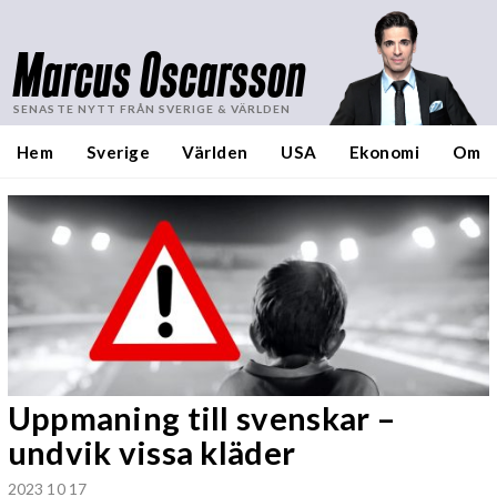
Marcus Oscarsson
SENASTE NYTT FRÅN SVERIGE & VÄRLDEN
Hem
Sverige
Världen
USA
Ekonomi
Om
Uppmaning till svenskar –
undvik vissa kläder
2023 10 17