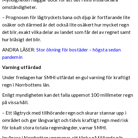
omständigheter.
– Prognosen för lågtryckets bana och djup är fortfarande lite
osäker och därmed är det också lite osäkert hur mycket regn
det blir, exakt vilka delar av landet som får del av regnet samt
hur blåsigt det blir.
ANDRA LÄSER:
Stor ökning för bostäder – högsta sedan
pandemin
Varning utfärdad
Under fredagen har SMHI utfärdat en gul varning för kraftigt
regn i Norrbottens län.
Enligt myndigheten kan det falla uppemot 100 millimeter regn
på vissa håll.
– Ett lågtryck med tillhörande regn och skurar stannar upp i
området och ger långvarigt och tidvis kraftigt regn med risk
för lokalt stora totala regnmängder, varnar SMHI.
Invånare i Norrbotten uppmanas att tänka på följande när