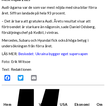
Audi-ägarna var de som var mest nöjda med sina bilar förra
året. Siffran landade på hela 93 procent.
– Det är bara att gratulera Audi. Årets resultat visar att
förtroendet är starkare än någonsin, sade Daniel Odsberg,
försäljningschef på Kvdbil, i vintras.
Mercedes, Subaru och Hyundai fick också höga betyg i
undersökningen från förra året.
LÄS MER:
Beskedet: Ukraina bygger eget supervapen
Foto: Erik Witsoe
Text: Redaktionen
Facebook
Twitter
Email
Hem
Sverige
Världen
USA
Ekonomi
Om