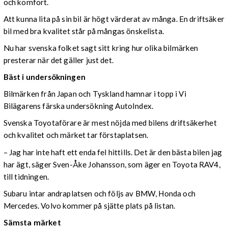
och komfort.
Att kunna lita på sin bil är högt värderat av många. En driftsäker
bil med bra kvalitet står på mångas önskelista.
Nu har svenska folket sagt sitt kring hur olika bilmärken
presterar när det gäller just det.
Bäst i undersökningen
Bilmärken från Japan och Tyskland hamnar i topp i Vi
Bilägarens färska undersökning AutoIndex.
Svenska Toyotaförare är mest nöjda med bilens driftsäkerhet
och kvalitet och märket tar förstaplatsen.
– Jag har inte haft ett enda fel hittills. Det är den bästa bilen jag
har ägt, säger Sven-Åke Johansson, som äger en Toyota RAV4,
till tidningen.
Subaru intar andraplatsen och följs av BMW, Honda och
Mercedes. Volvo kommer på sjätte plats på listan.
Sämsta märket