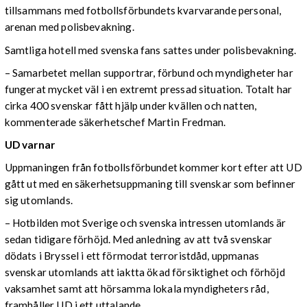
tillsammans med fotbollsförbundets kvarvarande personal,
arenan med polisbevakning.
Samtliga hotell med svenska fans sattes under polisbevakning.
– Samarbetet mellan supportrar, förbund och myndigheter har
fungerat mycket väl i en extremt pressad situation. Totalt har
cirka 400 svenskar fått hjälp under kvällen och natten,
kommenterade säkerhetschef Martin Fredman.
UD varnar
Uppmaningen från fotbollsförbundet kommer kort efter att UD
gått ut med en säkerhetsuppmaning till svenskar som befinner
sig utomlands.
– Hotbilden mot Sverige och svenska intressen utomlands är
sedan tidigare förhöjd. Med anledning av att två svenskar
dödats i Bryssel i ett förmodat terroristdåd, uppmanas
svenskar utomlands att iaktta ökad försiktighet och förhöjd
vaksamhet samt att hörsamma lokala myndigheters råd,
framhåller UD i ett uttalande.