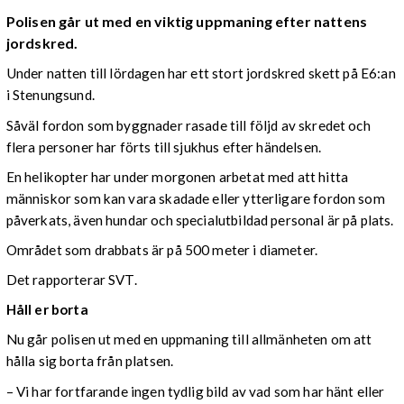
Polisen går ut med en viktig uppmaning efter nattens
jordskred.
Under natten till lördagen har ett stort jordskred skett på E6:an
i Stenungsund.
Såväl fordon som byggnader rasade till följd av skredet och
flera personer har förts till sjukhus efter händelsen.
En helikopter har under morgonen arbetat med att hitta
människor som kan vara skadade eller ytterligare fordon som
påverkats, även hundar och specialutbildad personal är på plats.
Området som drabbats är på 500 meter i diameter.
Det rapporterar SVT.
Håll er borta
Nu går polisen ut med en uppmaning till allmänheten om att
hålla sig borta från platsen.
– Vi har fortfarande ingen tydlig bild av vad som har hänt eller