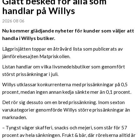
Glatt besked för alla som
handlar på Willys
2026 08 06
Nu kommer glädjande nyheter för kunder som väljer att
handla i Willys butiker.
Lågprisjätten toppar en åtråvärd lista som publicerats av
jämförelsesajten Matpriskollen.
Listan handlar om vilka livsmedelsbutiker som genomfört
störst prissänkningar i juli.
Willys utklassar konkurrenterna med prissänkningar på 0,5
procent, medan ingen annan kedja sänkte mer än 0,1 procent.
Det rör sig dessuto om en bred prissänkning. Inom sexton
varukategorier genomförde Willys större prissänkningar än
marknaden.
– Tyngst väger skafferi, snacks och mejeri, som står för 57
procent av hela sänkningen. Frukt & bär, där rörelserna alltid är