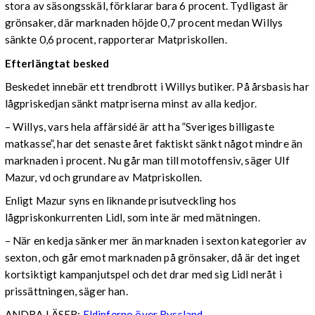
stora av säsongsskäl, förklarar bara 6 procent. Tydligast är
grönsaker, där marknaden höjde 0,7 procent medan Willys
sänkte 0,6 procent, rapporterar Matpriskollen.
Efterlängtat besked
Beskedet innebär ett trendbrott i Willys butiker. På årsbasis har
lågpriskedjan sänkt matpriserna minst av alla kedjor.
– Willys, vars hela affärsidé är att ha ”Sveriges billigaste
matkasse”, har det senaste året faktiskt sänkt något mindre än
marknaden i procent. Nu går man till motoffensiv, säger Ulf
Mazur, vd och grundare av Matpriskollen.
Enligt Mazur syns en liknande prisutveckling hos
lågpriskonkurrenten Lidl, som inte är med mätningen.
– När en kedja sänker mer än marknaden i sexton kategorier av
sexton, och går emot marknaden på grönsaker, då är det inget
kortsiktigt kampanjutspel och det drar med sig Lidl neråt i
prissättningen, säger han.
ANDRA LÄSER:
Eldinferno över Ryssland