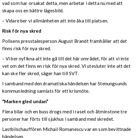
vad som har orsakat detta, men arbetar i detta nu med att
skapa oss en bättre lägesbild.
– Vidare ber vi allmänheten att inte åka till platsen.
Risk för nya skred
Polisens presstalesperson August Brandt framhåller att det
finns risk för nya skred.
– Vi ber nyfikna att inte gå till det här området, för att vi inte
vet om det finns en risk för nya skred. Vi utesluter inte att det
kan ske fler skred, säger han till SVT.
I samband med den dramatiska händelsen har Stenungsunds
kommunledning samlats för ett krismöte.
“Marken gled undan”
Flera bilar och en buss drogs med i raset och åtminstone tre
personer har förts till sjukhus i samband med skredet.
Lastbilschauffören Michail Romanescu var en som bevittnade
händelsen.