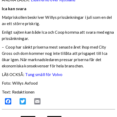
Ica kan svara
Matpriskollen beskriver Willys prissänkningar i juli som en del
av ett större priskrig.
Enligt sajten kan både Ica och Coop komma att svara med egna
prissänkningar.
– Coop har sänkt priserna mest senaste året ihop med City
Gross och dom kommer nog inte tillåta att prisgapet till Ica
ökar igen. När marknadsledaren pressar priserna får det
ekonomiska konsekvenser för hela branschen.
LÄS OCKSÅ:
Tung smäll för Volvo
Foto: Willys Axfood
Text: Redaktionen
Facebook
Twitter
Email