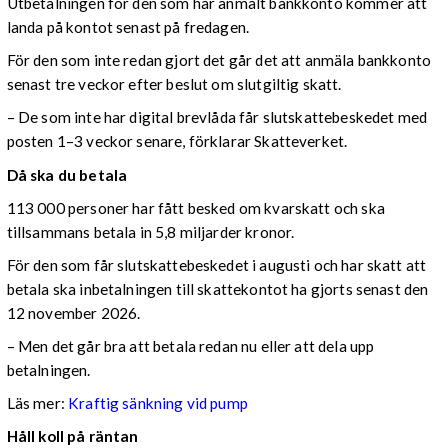
Utbetalningen för den som har anmält bankkonto kommer att
landa på kontot senast på fredagen.
För den som inte redan gjort det går det att anmäla bankkonto
senast tre veckor efter beslut om slutgiltig skatt.
– De som inte har digital brevlåda får slutskattebeskedet med
posten 1–3 veckor senare, förklarar Skatteverket.
Då ska du betala
113 000 personer har fått besked om kvarskatt och ska
tillsammans betala in 5,8 miljarder kronor.
För den som får slutskattebeskedet i augusti och har skatt att
betala ska inbetalningen till skattekontot ha gjorts senast den
12 november 2026.
– Men det går bra att betala redan nu eller att dela upp
betalningen.
Läs mer:
Kraftig sänkning vid pump
Håll koll på räntan