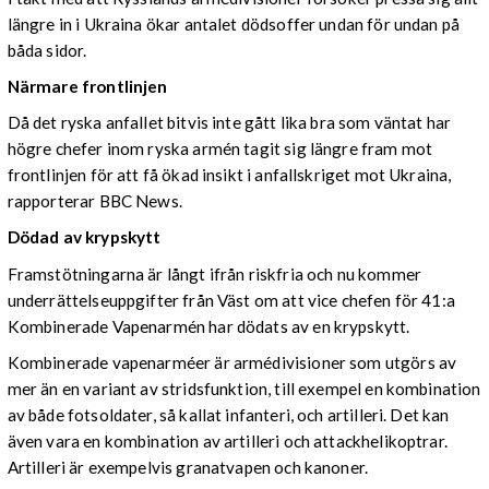
längre in i Ukraina ökar antalet dödsoffer undan för undan på
båda sidor.
Närmare frontlinjen
Då det ryska anfallet bitvis inte gått lika bra som väntat har
högre chefer inom ryska armén tagit sig längre fram mot
frontlinjen för att få ökad insikt i anfallskriget mot Ukraina,
rapporterar BBC News.
Dödad av krypskytt
Framstötningarna är långt ifrån riskfria och nu kommer
underrättelseuppgifter från Väst om att vice chefen för 41:a
Kombinerade Vapenarmén har dödats av en krypskytt.
Kombinerade vapenarméer är armédivisioner som utgörs av
mer än en variant av stridsfunktion, till exempel en kombination
av både fotsoldater, så kallat infanteri, och artilleri. Det kan
även vara en kombination av artilleri och attackhelikoptrar.
Artilleri är exempelvis granatvapen och kanoner.