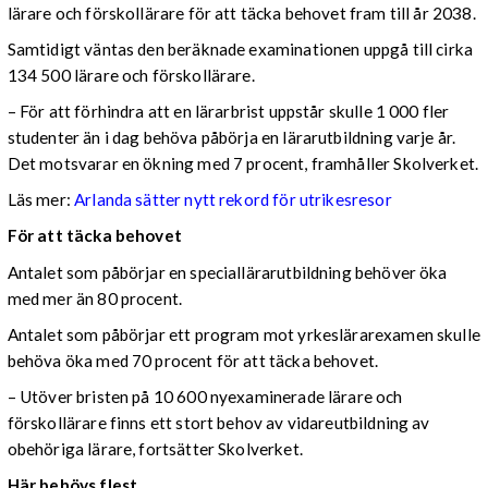
lärare och förskollärare för att täcka behovet fram till år 2038.
Samtidigt väntas den beräknade examinationen uppgå till cirka
134 500 lärare och förskollärare.
– För att förhindra att en lärarbrist uppstår skulle 1 000 fler
studenter än i dag behöva påbörja en lärarutbildning varje år.
Det motsvarar en ökning med 7 procent, framhåller Skolverket.
Läs mer:
Arlanda sätter nytt rekord för utrikesresor
För att täcka behovet
Antalet som påbörjar en speciallärarutbildning behöver öka
med mer än 80 procent.
Antalet som påbörjar ett program mot yrkeslärarexamen skulle
behöva öka med 70 procent för att täcka behovet.
– Utöver bristen på 10 600 nyexaminerade lärare och
förskollärare finns ett stort behov av vidareutbildning av
obehöriga lärare, fortsätter Skolverket.
Här behövs flest