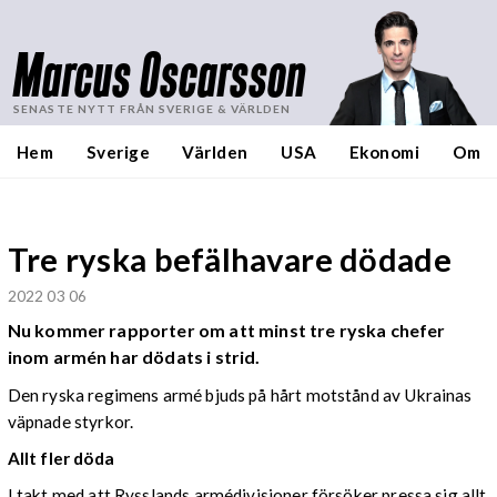
Marcus Oscarsson
SENASTE NYTT FRÅN SVERIGE & VÄRLDEN
Hem
Sverige
Världen
USA
Ekonomi
Om
Tre ryska befälhavare dödade
2022 03 06
Nu kommer rapporter om att minst tre ryska chefer
inom armén har dödats i strid.
Den ryska regimens armé bjuds på hårt motstånd av Ukrainas
väpnade styrkor.
Allt fler döda
I takt med att Rysslands armédivisioner försöker pressa sig allt