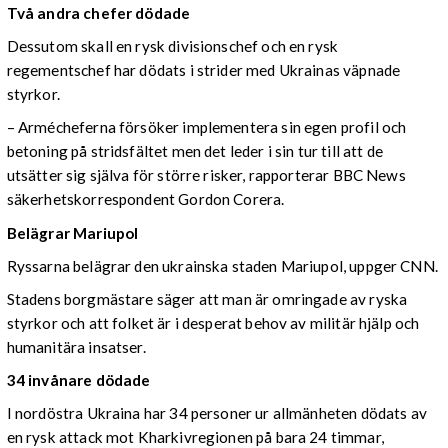
Två andra chefer dödade
Dessutom skall en rysk divisionschef och en rysk
regementschef har dödats i strider med Ukrainas väpnade
styrkor.
– Armécheferna försöker implementera sin egen profil och
betoning på stridsfältet men det leder i sin tur till att de
utsätter sig själva för större risker, rapporterar BBC News
säkerhetskorrespondent Gordon Corera.
Belägrar Mariupol
Ryssarna belägrar den ukrainska staden Mariupol, uppger CNN.
Stadens borgmästare säger att man är omringade av ryska
styrkor och att folket är i desperat behov av militär hjälp och
humanitära insatser.
34 invånare dödade
I nordöstra Ukraina har 34 personer ur allmänheten dödats av
en rysk attack mot Kharkivregionen på bara 24 timmar,