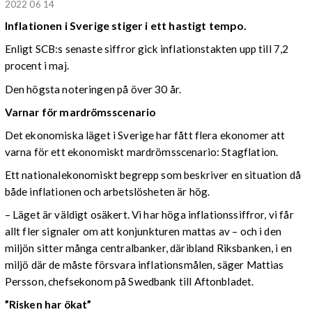
2022 06 14
I
nflationen i Sverige stiger i ett hastigt tempo.
Enligt SCB:s senaste siffror gick inflationstakten upp till 7,2
procent i maj.
Den högsta noteringen på över 30 år.
Varnar för mardrömsscenario
Det ekonomiska läget i Sverige har fått flera ekonomer att
varna för ett ekonomiskt mardrömsscenario: Stagflation.
Ett nationalekonomiskt begrepp som beskriver en situation då
både inflationen och arbetslösheten är hög.
– Läget är väldigt osäkert. Vi har höga inflationssiffror, vi får
allt fler signaler om att konjunkturen mattas av – och i den
miljön sitter många centralbanker, däribland Riksbanken, i en
miljö där de måste försvara inflationsmålen, säger Mattias
Persson, chefsekonom på Swedbank till Aftonbladet.
”Risken har ökat”