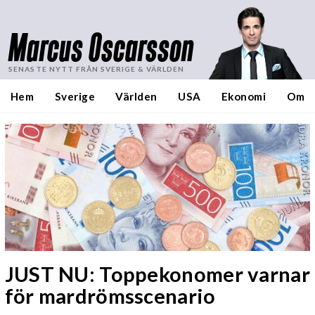
Marcus Oscarsson
SENASTE NYTT FRÅN SVERIGE & VÄRLDEN
Hem
Sverige
Världen
USA
Ekonomi
Om
JUST NU: Toppekonomer varnar
för mardrömsscenario