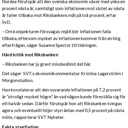
Nordea förutspår att den svenska ekonomin växer med ynka en
procent nästa år, samtidigt som inflationen mot slutet av nästa
år faller tillbaka mot Riksbankens mål på två procent, erfar
SvD.
– Om konjunkturen försvagas rejält bör inflationen falla
tillbaka, eftersom mycket av inflationen kommer från en hög
efterfrågan, säger Susanne Spector till tidningen.
Hård kritik mot Riksbanken
– Riksbanken har ju gravt missbedömt det här.
Det säger SVT:s ekonomikommentator Kristina Lagerström i
Morgonstudion.
Hon konstaterar att den nuvarande inflationen på 7,2 procent
är ”otroligt mycket högre” än vad någon kunde föreställa sig för
ett halvår sedan. Därför förutspår hon att Riksbanken tvingas
agera och eventuellt höjer styrräntan med 0,5 procent på nästa
möte, rapporterar SVT Nyheter.
Fakta stagflation