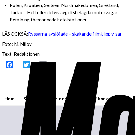
Polen, Kroatien, Serbien, Nordmakedonien, Grekland,
Turkiet: Helt eller delvis avgiftsbelagda motorvägar.
Betalning i bemannade betalstationer.
Ma
LÄS OCKSÅ
:
Ryssarna avslöjade – skakande filmklipp visar
Foto: M. Nilov
Text: Redaktionen
Facebook
Twitter
Email
Hem
Sverige
Världen
USA
Ekonomi
Om