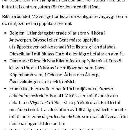
biltrafik i centrum, utom för fordon med tillstånd.
Riksförbundet M Sverige har listat de vanligaste vägavgifterna
och miljözonerna i populära resmål:
Belgien: Utlandsregistrerade bilar som vill köra i
Antwerpen, Bryssel eller Gent måste uppfylla
utsläppskraven och kostnadsfritt lista sig i en databas.
Dieselbilar i miljöklass Euro 4 eller lägre betalar en avgift.
Danmark: Dieseldrivna bilar måste uppfylla minst Euro 5-
kraven för att få köras i de miljözoner som finns i
Köpenhamn samt i Odense, Århus och Ålborg.
Övervakningen sker elektroniskt.
Frankrike: Flera städer har infört miljözoner,
Zones à
cirkulation restreinte
. För att få köra i en miljözon ska en
dekal – en
Vignette Crit´Air
– sitta på vindrutan. Ett flertal
områden i omfattas dessutom av tillfälliga, väderberoende
miljözoner,
zone de protection de l´air
, som kan aktiveras från
den ena dagen till den andra.