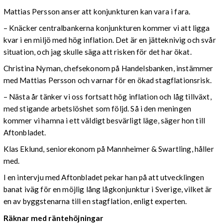
Mattias Persson anser att konjunkturen kan vara i fara.
– Knäcker centralbankerna konjunkturen kommer vi att ligga
kvar i en miljö med hög inflation. Det är en jätteknivig och svår
situation, och jag skulle säga att risken för det har ökat.
Christina Nyman, chefsekonom på Handelsbanken, instämmer
med Mattias Persson och varnar för en ökad stagflationsrisk.
– Nästa år tänker vi oss fortsatt hög inflation och låg tillväxt,
med stigande arbetslöshet som följd. Så i den meningen
kommer vi hamna i ett väldigt besvärligt läge, säger hon till
Aftonbladet.
Klas Eklund, seniorekonom på Mannheimer & Swartling, håller
med.
I en intervju med Aftonbladet pekar han på att utvecklingen
banat iväg för en möjlig lång lågkonjunktur i Sverige, vilket är
en av byggstenarna till en stagflation, enligt experten.
Räknar med räntehöjningar