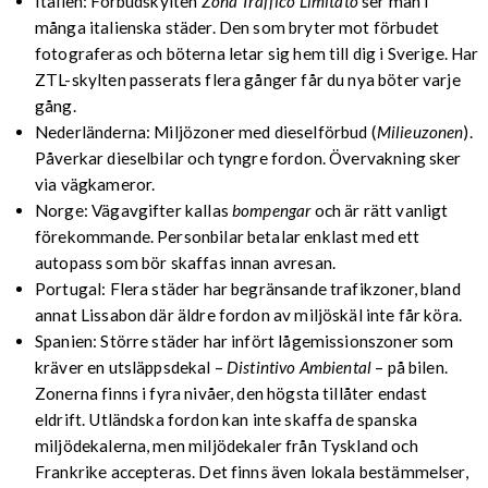
Italien: Förbudskylten
Zona Traffico Limitato
ser man i
många italienska städer. Den som bryter mot förbudet
fotograferas och böterna letar sig hem till dig i Sverige. Har
ZTL-skylten passerats flera gånger får du nya böter varje
gång.
Nederländerna: Miljözoner med dieselförbud (
Milieuzonen
).
Påverkar dieselbilar och tyngre fordon. Övervakning sker
via vägkameror.
Norge: Vägavgifter kallas
bompengar
och är rätt vanligt
förekommande. Personbilar betalar enklast med ett
autopass som bör skaffas innan avresan.
Portugal: Flera städer har begränsande trafikzoner, bland
annat Lissabon där äldre fordon av miljöskäl inte får köra.
Spanien: Större städer har infört lågemissionszoner som
kräver en utsläppsdekal –
Distintivo Ambiental
– på bilen.
Zonerna finns i fyra nivåer, den högsta tillåter endast
eldrift. Utländska fordon kan inte skaffa de spanska
miljödekalerna, men miljödekaler från Tyskland och
Frankrike accepteras. Det finns även lokala bestämmelser,