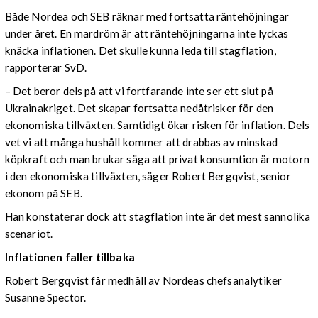
Både Nordea och SEB räknar med fortsatta räntehöjningar
under året. En mardröm är att räntehöjningarna inte lyckas
knäcka inflationen. Det skulle kunna leda till stagflation,
rapporterar SvD.
– Det beror dels på att vi fortfarande inte ser ett slut på
Ukrainakriget. Det skapar fortsatta nedåtrisker för den
ekonomiska tillväxten. Samtidigt ökar risken för inflation. Dels
vet vi att många hushåll kommer att drabbas av minskad
köpkraft och man brukar säga att privat konsumtion är motorn
i den ekonomiska tillväxten, säger Robert Bergqvist, senior
ekonom på SEB.
Han konstaterar dock att stagflation inte är det mest sannolika
scenariot.
Inflationen faller tillbaka
Robert Bergqvist får medhåll av Nordeas chefsanalytiker
Susanne Spector.