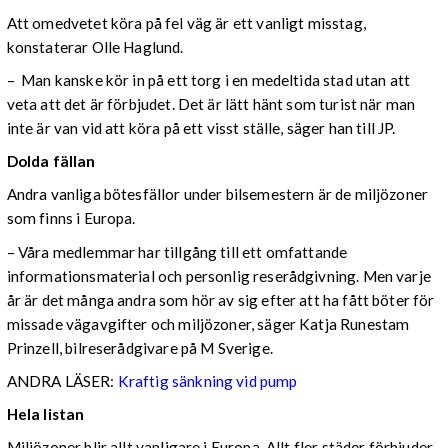
Att omedvetet köra på fel väg är ett vanligt misstag,
konstaterar Olle Haglund.
– Man kanske kör in på ett torg i en medeltida stad utan att
veta att det är förbjudet. Det är lätt hänt som turist när man
inte är van vid att köra på ett visst ställe, säger han till JP.
Dolda fällan
Andra vanliga bötesfällor under bilsemestern är de miljözoner
som finns i Europa.
– Våra medlemmar har tillgång till ett omfattande
informationsmaterial och personlig reserådgivning. Men varje
år är det många andra som hör av sig efter att ha fått böter för
missade vägavgifter och miljözoner, säger Katja Runestam
Prinzell, bilreserådgivare på M Sverige.
ANDRA LÄSER:
Kraftig sänkning vid pump
Hela listan
Miljözoner blir allt vanligare i Europa. Allt fler städer förbjuder