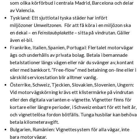
som olika körförbud i centrala Madrid, Barcelona och delar
av Valencia.
Tyskland: Ett sjuttiotal tyska städer har infört
miljözoner
Umweltzonen
. För att få köra i en miljözon ska
en dekal – en
Feinstaubplakette
– sitta på vindrutan. Gäller
även el-bil.
Frankrike, Italien, Spanien, Portugal: Flertalet motorvägar
ägs och underhålls av privata bolag. Betala i bemannade
betalstationer längs vägen eller när du svänger av, kontant
eller med bankkort. ”Free-flow” med betalning on-line eller i
särskild servicestation blir alltmer vanlig.
Österrike, Schweiz, Tjeckien, Slovakien, Slovenien, Ungern:
Vid motorvägskörning krävs ett klistermärke på vindrutan
eller den digitala varianten e-vignette. Vignetter finns för
kortare eller längre perioder, i Schweiz enbart för ett helt år,
och vignettelösa fordon bötfälls. Tunga husbilar kan behöva
betala kilometeravgift.
Bulgarien, Rumänien: Vignettesystem för alla vägar, inte
bara motorvägar.