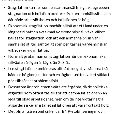
Stagflation kan ses som en sammansättning av begreppen
stagnation och inflation och beskriver en samhällssituation
där både arbetslösheten och inflationen är hög.
Ekonomisk stagflation innebär alltså att ett land under en
längre tid haft en avsaknad av ekonomisk tillväxt, vilket
kallas för stagnation, och att den allmänna prisnivån i
samhället stiger samtidigt som pengarnas värde minskar,
vilket sker vid inflation.
Normalt pratar man om stagflation när den ekonomiska
tillväxten årligen är lägre än 2–3 %.
I en stagflation kombineras alltså de negativa sidorna från
både en högkonjunktur och en lågkonjunktur, vilket såklart
gör tillståndet problematiskt.
Dessutom är problemen svåra att åtgärda, då de politiska
åtgärder som oftast tas till för att dämpa inflationen kan
leda till ökad arbetslöshet, men om de inte vidtar några
åtgärder riskerar istället inflationen att vara fortsatt hög.
Det blir alltså en ond cirkel där BNP-stabiliseringen och