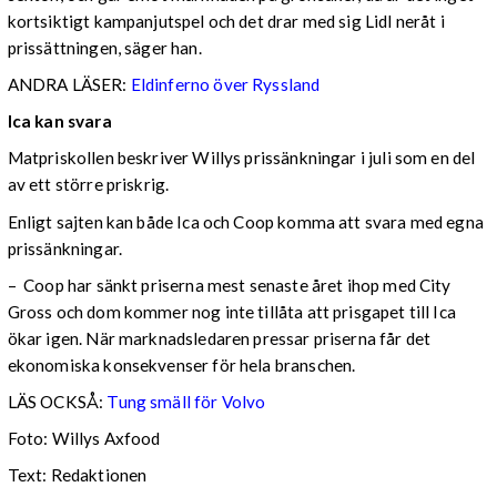
kortsiktigt kampanjutspel och det drar med sig Lidl neråt i
prissättningen, säger han.
ANDRA LÄSER:
Eldinferno över Ryssland
Ica kan svara
Matpriskollen beskriver Willys prissänkningar i juli som en del
av ett större priskrig.
Enligt sajten kan både Ica och Coop komma att svara med egna
prissänkningar.
– Coop har sänkt priserna mest senaste året ihop med City
Gross och dom kommer nog inte tillåta att prisgapet till Ica
ökar igen. När marknadsledaren pressar priserna får det
ekonomiska konsekvenser för hela branschen.
LÄS OCKSÅ:
Tung smäll för Volvo
Foto: Willys Axfood
Text: Redaktionen