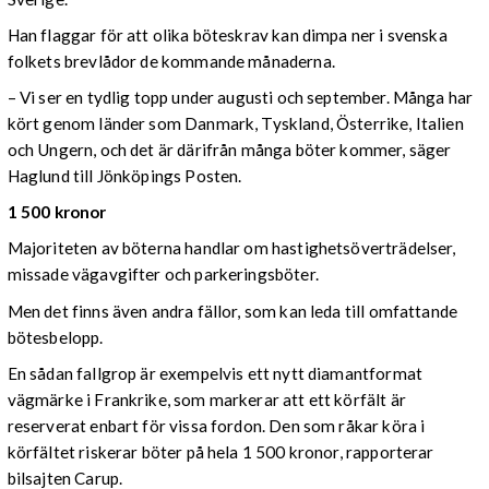
Han flaggar för att olika böteskrav kan dimpa ner i svenska
folkets brevlådor de kommande månaderna.
– Vi ser en tydlig topp under augusti och september. Många har
kört genom länder som Danmark, Tyskland, Österrike, Italien
och Ungern, och det är därifrån många böter kommer, säger
Haglund till Jönköpings Posten.
1 500 kronor
Majoriteten av böterna handlar om hastighetsöverträdelser,
missade vägavgifter och parkeringsböter.
Men det finns även andra fällor, som kan leda till omfattande
bötesbelopp.
En sådan fallgrop är exempelvis ett nytt diamantformat
vägmärke i Frankrike, som markerar att ett körfält är
reserverat enbart för vissa fordon. Den som råkar köra i
körfältet riskerar böter på hela 1 500 kronor, rapporterar
bilsajten Carup.