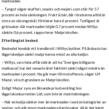
marknaden.
– Tyngst väger skafferi, snacks och mejeri, som står för 57
procent av hela sänkningen. Frukt & bär, där rörelserna alltid är
stora av säsongsskäl, förklarar bara 6 procent. Tydligast är
grönsaker, där marknaden höjde 0,7 procent medan Willys
sänkte 0,6 procent, rapporterar Matpriskollen.
Efterlängtat besked
Beskedet innebär ett trendbrott i Willys butiker. På årsbasis har
lågpriskedjan sänkt matpriserna minst av alla kedjor.
– Willys, vars hela affärsidé är att ha ”Sveriges billigaste
matkasse”, har det senaste året faktiskt sänkt något mindre än
marknaden i procent. Nu går man till motoffensiv, säger Ulf
Mazur, vd och grundare av Matpriskollen.
Enligt Mazur syns en liknande prisutveckling hos
lågpriskonkurrenten Lidl, som inte är med mätningen.
– När en kedja sänker mer än marknaden i sexton kategorier av
sexton, och går emot marknaden på grönsaker, då är det inget