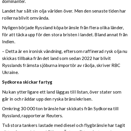
dominanter.
Landet har sålt sin olja världen över. Men den senaste tiden har
rollerna blivit omvända.
Nyligen började Ryssland köpa bränsle från flera olika länder,
för att täcka upp för den stora bristen i landet. Bland annat från
Indien.
– Detta är en ironisk vändning, eftersom raffinerad rysk olja nu
skickas tillbaka från det land som sedan 2022 har blivit
Rysslands främsta sjöburna importör av råolja, skriver RBC
Ukraine.
Sydkorea skickar fartyg
Nu kan ytterligare ett land läggas till listan, över stater som
går in och räddar upp den ryska bränslekrisen.
Omkring 30 000 ton bränsle har skickats från Sydkorea till
Ryssland, rapporterar Reuters.
Två stora tankers lastade med diesel och flygbränsle har tagit