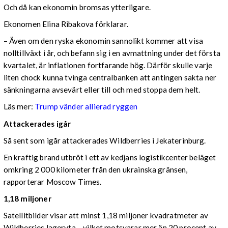
Och då kan ekonomin bromsas ytterligare.
Ekonomen Elina Ribakova förklarar.
– Även om den ryska ekonomin sannolikt kommer att visa
nolltillväxt i år, och befann sig i en avmattning under det första
kvartalet, är inflationen fortfarande hög. Därför skulle varje
liten chock kunna tvinga centralbanken att antingen sakta ner
sänkningarna avsevärt eller till och med stoppa dem helt.
Läs mer:
Trump vänder allierad ryggen
Attackerades igår
Så sent som igår attackerades Wildberries i Jekaterinburg.
En kraftig brand utbröt i ett av kedjans logistikcenter beläget
omkring 2 000 kilometer från den ukrainska gränsen,
rapporterar Moscow Times.
1,18 miljoner
Satellitbilder visar att minst 1,18 miljoner kvadratmeter av
Wildberries lageryta – vilket motsvarar mer än 20 procent av