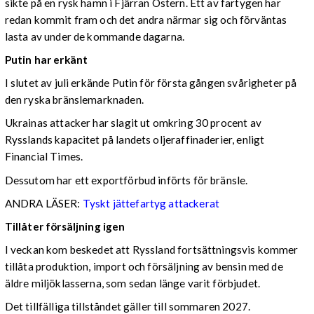
sikte på en rysk hamn i Fjärran Östern. Ett av fartygen har
redan kommit fram och det andra närmar sig och förväntas
lasta av under de kommande dagarna.
Putin har erkänt
I slutet av juli erkände Putin för första gången svårigheter på
den ryska bränslemarknaden.
Ukrainas attacker har slagit ut omkring 30 procent av
Rysslands kapacitet på landets oljeraffinaderier, enligt
Financial Times.
Dessutom har ett exportförbud införts för bränsle.
ANDRA LÄSER:
Tyskt jättefartyg attackerat
Tillåter försäljning igen
I veckan kom beskedet att Ryssland fortsättningsvis kommer
tillåta produktion, import och försäljning av bensin med de
äldre miljöklasserna, som sedan länge varit förbjudet.
Det tillfälliga tillståndet gäller till sommaren 2027.