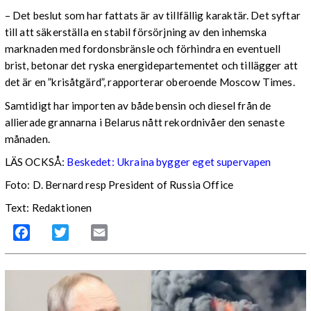
– Det beslut som har fattats är av tillfällig karaktär. Det syftar
till att säkerställa en stabil försörjning av den inhemska
marknaden med fordonsbränsle och förhindra en eventuell
brist, betonar det ryska energidepartementet och tillägger att
det är en ”krisåtgärd”, rapporterar oberoende Moscow Times.
Samtidigt har importen av både bensin och diesel från de
allierade grannarna i Belarus nått rekordnivåer den senaste
månaden.
LÄS OCKSÅ:
Beskedet: Ukraina bygger eget supervapen
Foto: D. Bernard resp President of Russia Office
Text: Redaktionen
Facebook
Twitter
Email