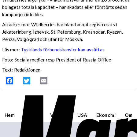
bolagets totala kapacitet – har skadats eller förstörts sedan
kampanjen inleddes.
Attacker mot Wildberries har bland annat registrerats i
Jekaterinburg, Izhevsk, St. Petersburg, Krasnodar, Ryazan,
Penza, Volgograd och utanför Moskva.
Läs mer:
Tysklands förbundskansler kan avsättas
Foto:
Sociala medier resp President of Russia Office
Text: Redaktionen
Facebook
Twitter
Email
Hem
Sverige
Världen
USA
Ekonomi
Om