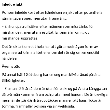
Inledde jakt
Polisen inledde kort efter händelsen en jakt efter potentiella
gärningspersoner, men utan framgång.
– En hundpatrull söker efter männen som misstänks för
misshandeln, men utan resultat. En anmälan om grov
misshandel upprättas.
Det är oklart om det hela har att göra med någon form av
organiserad kriminalitet eller om det rör sig om en enskild
händelse.
Även stöld
På annat håll i Göteborg har en ung man blivit rånad på sina
tillhörigheter.
– En man i 25-årsåldern är utanför en krog på Andra Långgatan
då två män kommer fram och pratar med honom. De är trevliga,
men när de går därifrån upptäcker mannen att hans fickor är
tomma, framhåller polisen via sin webbsida.