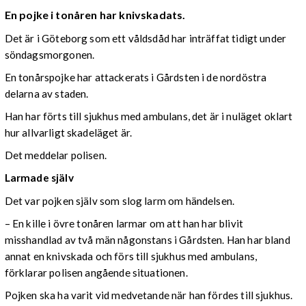
En pojke i tonåren har knivskadats.
Det är i Göteborg som ett våldsdåd har inträffat tidigt under
söndagsmorgonen.
En tonårspojke har attackerats i Gårdsten i de nordöstra
delarna av staden.
Han har förts till sjukhus med ambulans, det är i nuläget oklart
hur allvarligt skadeläget är.
Det meddelar polisen.
Larmade själv
Det var pojken själv som slog larm om händelsen.
– En kille i övre tonåren larmar om att han har blivit
misshandlad av två män någonstans i Gårdsten. Han har bland
annat en knivskada och förs till sjukhus med ambulans,
förklarar polisen angående situationen.
Pojken ska ha varit vid medvetande när han fördes till sjukhus.