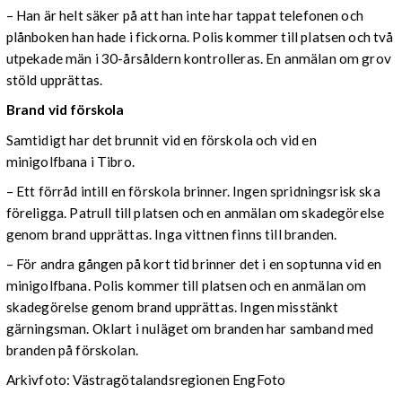
– Han är helt säker på att han inte har tappat telefonen och
plånboken han hade i fickorna. Polis kommer till platsen och två
utpekade män i 30-årsåldern kontrolleras. En anmälan om grov
stöld upprättas.
Brand vid förskola
Samtidigt har det brunnit vid en förskola och vid en
minigolfbana i Tibro.
– Ett förråd intill en förskola brinner. Ingen spridningsrisk ska
föreligga. Patrull till platsen och en anmälan om skadegörelse
genom brand upprättas. Inga vittnen finns till branden.
– För andra gången på kort tid brinner det i en soptunna vid en
minigolfbana. Polis kommer till platsen och en anmälan om
skadegörelse genom brand upprättas. Ingen misstänkt
gärningsman. Oklart i nuläget om branden har samband med
branden på förskolan.
Arkivfoto: Västragötalandsregionen EngFoto