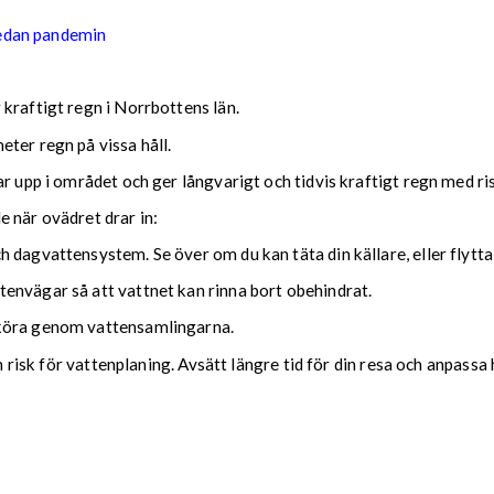
sedan pandemin
kraftigt regn i Norrbottens län.
ter regn på vissa håll.
ar upp i området och ger långvarigt och tidvis kraftigt regn med r
nde när ovädret drar in:
 dagvattensystem. Se över om du kan täta din källare, eller flytta
envägar så att vattnet kan rinna bort obehindrat.
 köra genom vattensamlingarna.
ch risk för vattenplaning. Avsätt längre tid för din resa och anpassa