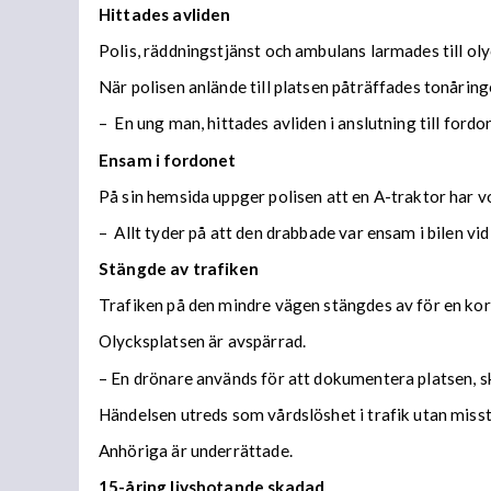
Hittades avliden
Polis, räddningstjänst och ambulans larmades till o
När polisen anlände till platsen påträffades tonåring
–
En ung man, hittades avliden i anslutning till for
Ensam i fordonet
På sin hemsida uppger polisen att en A-traktor har vo
– Allt tyder på att den drabbade var ensam i bilen vid
Stängde av trafiken
Trafiken på den mindre vägen stängdes av för en kor
Olycksplatsen är avspärrad.
– En drönare används för att dokumentera platsen, sk
Händelsen utreds som vårdslöshet i trafik utan miss
Anhöriga är underrättade.
15-åring livshotande skadad