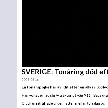
SVERIGE: Tonåring död eft
2023 06 16
En tonårspojke har avlidit efter en allvarlig oly
Han voltade med sin A-traktor på väg 911 i Bada uta
Olyckan inträffade under natten mellan torsdag och 