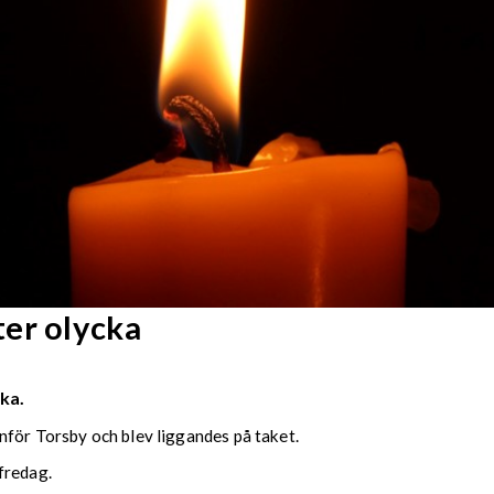
er olycka
cka.
nför Torsby och blev liggandes på taket.
fredag.