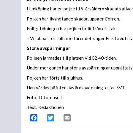
I Linköping har en pojke i 15-årsåldern skadats allva
Pojken har livshotande skador, uppger Corren.
Enligt tidningen har pojken fallit från ett tak.
– Vi jobbar för fullt med ärendet, säger Erik Creutz, 
Stora avspärrningar
Polisen larmades till platsen vid 02.40-tiden.
Under morgonen har stora avspärrningar upprättats
Pojken har förts till sjukhus.
Han vårdas på intensivvårdsavdelning, erfar SVT.
Foto: D Tomaseti
Text: Redaktionen
Facebook
Twitter
Email