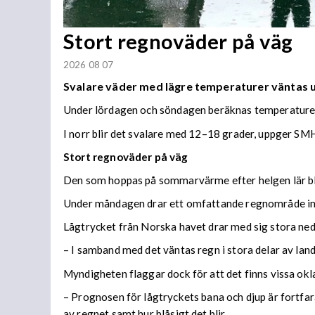
Stort regnoväder på väg
2026 08 07
Svalare väder med lägre temperaturer väntas
Under lördagen och söndagen beräknas temperaturer 
I norr blir det svalare med 12–18 grader, uppger SMH
Stort regnoväder på väg
Den som hoppas på sommarvärme efter helgen lär bl
Under måndagen drar ett omfattande regnområde in 
Lågtrycket från Norska havet drar med sig stora n
– I samband med det väntas regn i stora delar av lan
Myndigheten flaggar dock för att det finns vissa ok
– Prognosen för lågtryckets bana och djup är fortfara
av regnet samt hur blåsigt det blir.