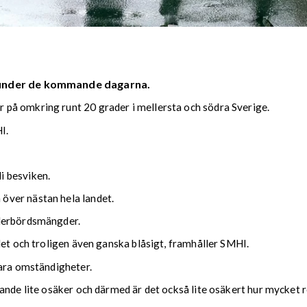
 under de kommande dagarna.
på omkring runt 20 grader i mellersta och södra Sverige.
I.
i besviken.
över nästan hela landet.
ederbördsmängder.
det och troligen även ganska blåsigt, framhåller SMHI.
lara omständigheter.
nde lite osäker och därmed är det också lite osäkert hur mycket reg