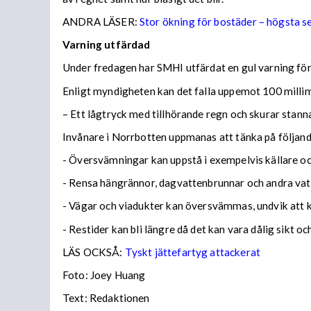
ANDRA LÄSER:
Stor ökning för bostäder – högsta 
Varning utfärdad
Under fredagen har SMHI utfärdat en gul varning för 
Enligt myndigheten kan det falla uppemot 100 millime
– Ett lågtryck med tillhörande regn och skurar stann
Invånare i Norrbotten uppmanas att tänka på följa
- Översvämningar kan uppstå i exempelvis källare och
- Rensa hängrännor, dagvattenbrunnar och andra vatt
- Vägar och viadukter kan översvämmas, undvik att
- Restider kan bli längre då det kan vara dålig sikt o
LÄS OCKSÅ:
Tyskt jättefartyg attackerat
Foto: Joey Huang
Text: Redaktionen