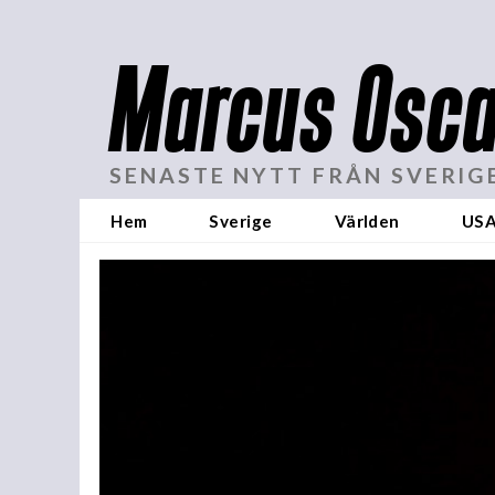
Marcus Osca
SENASTE NYTT FRÅN SVERIG
Hem
Sverige
Världen
US