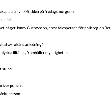
lycksplatsen vid 05-tiden på fredagsmorgonen.
en död.
donet, säger Jonny Gustavsson, presstalesperson för polisregion Ber
ltat av ”okänd anledning”.
 olyckstillfället, framhåller myndigheten.
t stund.
river polisen.
tänkt person.