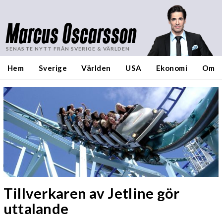
Marcus Oscarsson
SENASTE NYTT FRÅN SVERIGE & VÄRLDEN
Hem
Sverige
Världen
USA
Ekonomi
Om
Tillverkaren av Jetline gör
uttalande