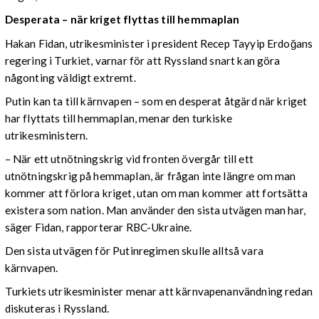
Desperata – när kriget flyttas till hemmaplan
Hakan Fidan, utrikesminister i president Recep Tayyip Erdoğans
regering i Turkiet, varnar för att Ryssland snart kan göra
någonting väldigt extremt.
Putin kan ta till kärnvapen – som en desperat åtgärd när kriget
har flyttats till hemmaplan, menar den turkiske
utrikesministern.
– När ett utnötningskrig vid fronten övergår till ett
utnötningskrig på hemmaplan, är frågan inte längre om man
kommer att förlora kriget, utan om man kommer att fortsätta
existera som nation. Man använder den sista utvägen man har,
säger Fidan, rapporterar RBC-Ukraine.
Den sista utvägen för Putinregimen skulle alltså vara
kärnvapen.
Turkiets utrikesminister menar att kärnvapenanvändning redan
diskuteras i Ryssland.