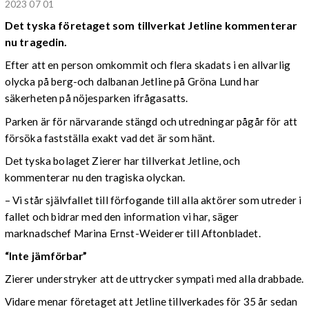
2023 07 01
Det tyska företaget som tillverkat Jetline kommenterar
nu tragedin.
Efter att en person omkommit och flera skadats i en allvarlig
olycka på berg-och dalbanan Jetline på Gröna Lund har
säkerheten på nöjesparken ifrågasatts.
Parken är för närvarande stängd och utredningar pågår för att
försöka fastställa exakt vad det är som hänt.
Det tyska bolaget Zierer har tillverkat Jetline, och
kommenterar nu den tragiska olyckan.
– Vi står självfallet till förfogande till alla aktörer som utreder i
fallet och bidrar med den information vi har, säger
marknadschef Marina Ernst-Weiderer till Aftonbladet.
“Inte jämförbar”
Zierer understryker att de uttrycker sympati med alla drabbade.
Vidare menar företaget att Jetline tillverkades för 35 år sedan