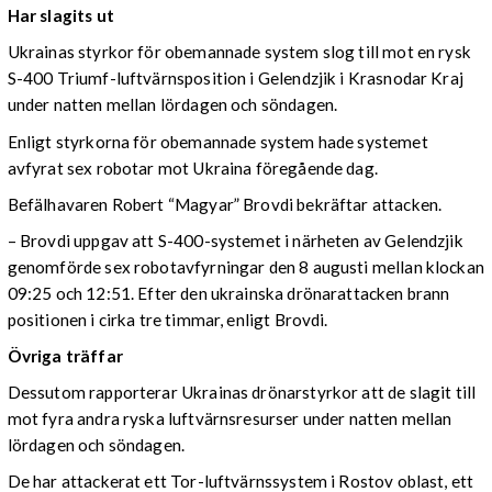
Har slagits ut
Ukrainas styrkor för obemannade system slog till mot en rysk
S-400 Triumf-luftvärnsposition i Gelendzjik i Krasnodar Kraj
under natten mellan lördagen och söndagen.
Enligt styrkorna för obemannade system hade systemet
avfyrat sex robotar mot Ukraina föregående dag.
Befälhavaren Robert “Magyar” Brovdi bekräftar attacken.
– Brovdi uppgav att S-400-systemet i närheten av Gelendzjik
genomförde sex robotavfyrningar den 8 augusti mellan klockan
09:25 och 12:51. Efter den ukrainska drönarattacken brann
positionen i cirka tre timmar, enligt Brovdi.
Övriga träffar
Dessutom rapporterar Ukrainas drönarstyrkor att de slagit till
mot fyra andra ryska luftvärnsresurser under natten mellan
lördagen och söndagen.
De har attackerat ett Tor-luftvärnssystem i Rostov oblast, ett