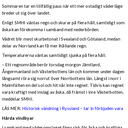
Sommaren tar en tillfällig paus när ett mer ostadigt väderläge
breder ut sig över landet.
Enligt SMHI väntas regn och skurar på flera håll, samtidigt som
åska kan förekomma i samband med nederbörden.
Vädret blir mest skurbetonat i Svealand och Götaland, medan
delar av Norrland kan få mer ihållande regn.
Temperaturerna väntas samtidigt sjunka på flera håll.
– Ett regnområde berör torsdag morgon Jämtland,
Ångermanland och Västerbottens län och kommer under dagen
långsamt röra sig norrut över Norrbottens län. Längst i norr i
Malmfälten en del sol och hit når inte regnet. Tidvis kan regnet
vara kraftigt med inslag av åska, då främst i inre Västerbotten,
meddelar SMHI.
LÄS MER:
Historisk vändning i Ryssland – tar in förbjuden vara
Hårda vindbyar
I samband med väderomslaget finns risk för åska och kraftiga