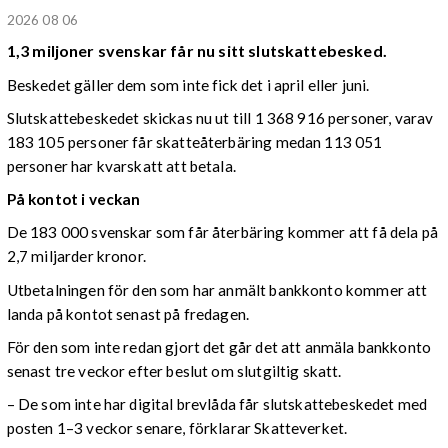
2026 08 06
1,3 miljoner svenskar får nu sitt slutskattebesked.
Beskedet gäller dem som inte fick det i april eller juni.
Slutskattebeskedet skickas nu ut till 1 368 916 personer, varav
183 105 personer får skatteåterbäring medan 113 051
personer har kvarskatt att betala.
På kontot i veckan
De 183 000 svenskar som får återbäring kommer att få dela på
2,7 miljarder kronor.
Utbetalningen för den som har anmält bankkonto kommer att
landa på kontot senast på fredagen.
För den som inte redan gjort det går det att anmäla bankkonto
senast tre veckor efter beslut om slutgiltig skatt.
– De som inte har digital brevlåda får slutskattebeskedet med
posten 1–3 veckor senare, förklarar Skatteverket.