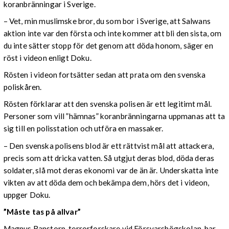
koranbränningar i Sverige.
– Vet, min muslimske bror, du som bor i Sverige, att Salwans
aktion inte var den första och inte kommer att bli den sista, om
du inte sätter stopp för det genom att döda honom, säger en
röst i videon enligt Doku.
Rösten i videon fortsätter sedan att prata om den svenska
poliskåren.
Rösten förklarar att den svenska polisen är ett legitimt mål.
Personer som vill ”hämnas” koranbränningarna uppmanas att ta
sig till en polisstation och utföra en massaker.
– Den svenska polisens blod är ett rättvist mål att attackera,
precis som att dricka vatten. Så utgjut deras blod, döda deras
soldater, slå mot deras ekonomi var de än är. Underskatta inte
vikten av att döda dem och bekämpa dem, hörs det i videon,
uppger Doku.
”Måste tas på allvar”
Magnus Ranstorp, terrorforskare vid Försvarshögskolan, har