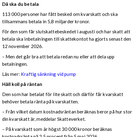
Då ska du betala
113 000 personer har fått besked om kvarskatt och ska
tillsammans betala in 5,8 miljarder kronor.
För den som får slutskattebeskedet i augusti och har skatt att
betala ska inbetalningen till skattekontot ha gjorts senast den
12 november 2026.
– Men det går bra att betala redan nu eller att dela upp
betalningen.
Läs mer:
Kraftig sänkning vid pump
Håll koll på räntan
Den som har betalat för lite skatt och därför får kvarskatt
behöver betala ränta på kvarskatten.
– Från vilket datum kostnadsräntan beräknas beror på hur stor
din kvarskatt är, meddelar Skatteverket.
– På kvarskatt som är högst 30 000 kronor beräknas
kostnadsränta på 2,5 procent från 5 maj 2026.