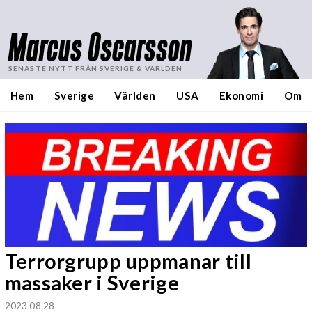
Marcus Oscarsson
SENASTE NYTT FRÅN SVERIGE & VÄRLDEN
Hem
Sverige
Världen
USA
Ekonomi
Om
Terrorgrupp uppmanar till
massaker i Sverige
2023 08 28