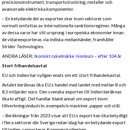
precisionsinstrument, transportutrustning, metaller och
avancerade elektriska komponenter.
– En betydande del av exporten sker inom sektorer som
normalt omfattas av internationella sanktionsregimer. Många
av dessa varor har sitt ursprung i europeiska ekonomier innan
de vidareexporteras via indiska mellanhänder, framhåller
Strider Technologies.
ANDRA LÄSER:
Ikoniskt cykelmärke i konkurs – efter 104 år
Stort frihandelsavtal
EU och Indien har nyligen enats om ett stort frihandelsavtal.
Avtalet beräknas öka EU:s handel med landet med mellan 8 och
8,5 miljarder euro. Den svenska exporten till Indien beräknas
öka kraftigt. Det handlar bland annat om export inom
tillverkningsindustrin, exempelvis maskiner, papper och stål.
– Beräkningar från 2023 visar att EU:s export kan öka betydligt
i flera sektorer där Sverige redan idag har en betydande export
till Indien, rapporterar Kommerskollegium.