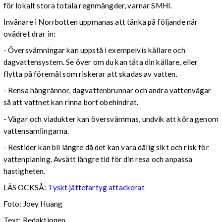
för lokalt stora totala regnmängder, varnar SMHI.
Invånare i Norrbotten uppmanas att tänka på följande när
ovädret drar in:
- Översvämningar kan uppstå i exempelvis källare och
dagvattensystem. Se över om du kan täta din källare, eller
flytta på föremål som riskerar att skadas av vatten.
- Rensa hängrännor, dagvattenbrunnar och andra vattenvägar
så att vattnet kan rinna bort obehindrat.
- Vägar och viadukter kan översvämmas, undvik att köra genom
vattensamlingarna.
- Restider kan bli längre då det kan vara dålig sikt och risk för
vattenplaning. Avsätt längre tid för din resa och anpassa
hastigheten.
LÄS OCKSÅ:
Tyskt jättefartyg attackerat
Foto: Joey Huang
Text: Redaktionen