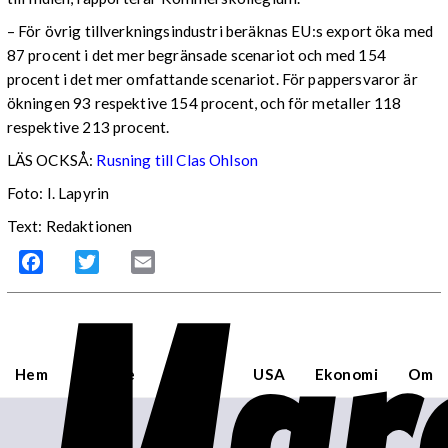
– För övrig tillverkningsindustri beräknas EU:s export öka med
87 procent i det mer begränsade scenariot och med 154
procent i det mer omfattande scenariot. För pappersvaror är
ökningen 93 respektive 154 procent, och för metaller 118
respektive 213 procent.
LÄS OCKSÅ:
Rusning till Clas Ohlson
Foto: I. Lapyrin
Text: Redaktionen
Facebook
Twitter
Email
Hem
Sverige
Världen
USA
Ekonomi
Om