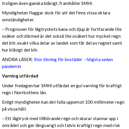
troligen även ganska blåsigt, framhåller SMHI.
Myndigheten flaggar dock för att det finns vissa oklara
omständigheter.
– Prognosen för lågtryckets bana och djup är fortfarande lite
osäker och därmed är det också lite osäkert hur mycket regn
det blir, exakt vilka delar av landet som får del av regnet samt
hur blåsigt det blir.
ANDRA LÄSER:
Stor ökning för bostäder – högsta sedan
pandemin
Varning utfärdad
Under fredagen har SMHI utfärdat en gul varning för kraftigt
regn i Norrbottens län.
Enligt myndigheten kan det falla uppemot 100 millimeter regn
på vissa håll.
– Ett lågtryck med tillhörande regn och skurar stannar upp i
området och ger långvarigt och tidvis kraftigt regn med risk