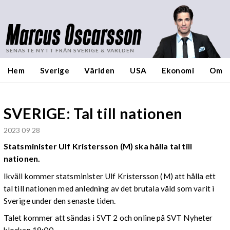
Marcus Oscarsson
SENASTE NYTT FRÅN SVERIGE & VÄRLDEN
Hem
Sverige
Världen
USA
Ekonomi
Om
SVERIGE: Tal till nationen
2023 09 28
Statsminister Ulf Kristersson (M) ska hålla tal till
nationen.
Ikväll kommer statsminister Ulf Kristersson (M) att hålla ett
tal till nationen med anledning av det brutala våld som varit i
Sverige under den senaste tiden.
Talet kommer att sändas i SVT 2 och online på SVT Nyheter
klockan 19:00.