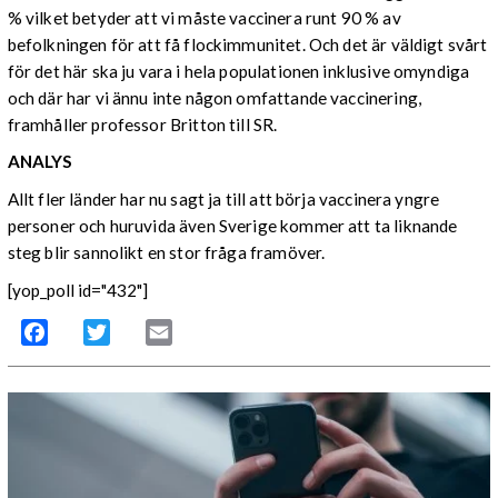
% vilket betyder att vi måste vaccinera runt 90 % av
befolkningen för att få flockimmunitet. Och det är väldigt svårt
för det här ska ju vara i hela populationen inklusive omyndiga
och där har vi ännu inte någon omfattande vaccinering,
framhåller professor Britton till SR.
ANALYS
Allt fler länder har nu sagt ja till att börja vaccinera yngre
personer och huruvida även Sverige kommer att ta liknande
steg blir sannolikt en stor fråga framöver.
[yop_poll id="432"]
Facebook
Twitter
Email