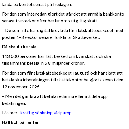
landa på kontot senast på fredagen.
För den som inte redan gjort det går det att anmäla bankkonto
senast tre veckor efter beslut om slutgiltig skatt.
– De som inte har digital brevlåda får slutskattebeskedet med
posten 1–3 veckor senare, förklarar Skatteverket.
Då ska du betala
113 000 personer har fått besked om kvarskatt och ska
tillsammans betala in 5,8 miljarder kronor.
För den som får slutskattebeskedet i augusti och har skatt att
betala ska inbetalningen till skattekontot ha gjorts senast den
12 november 2026.
– Men det går bra att betala redan nu eller att dela upp
betalningen.
Läs mer:
Kraftig sänkning vid pump
Håll koll på räntan