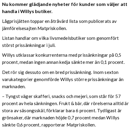
Nu kommer glädjande nyheter för kunder som väljer att
handla i Willys butiker.
Lågprisjätten toppar en åtråvärd lista som publicerats av
jämförelsesajten Matpriskollen.
Listan handlar om vilka livsmedelsbutiker som genomfört
störst prissänkningar i juli.
Willys utklassar konkurrenterna med prissänkningar på 0,5
procent, medan ingen annan kedja sänkte mer än 0,1 procent.
Det rör sig dessuto om en bred prissänkning. Inom sexton
varukategorier genomförde Willys större prissänkningar än
marknaden.
– Tyngst väger skafferi, snacks och mejeri, som står för 57
procent av hela sänkningen. Frukt & bär, där rörelserna alltid är
stora av säsongsskäl, förklarar bara 6 procent. Tydligast är
grönsaker, där marknaden höjde 0,7 procent medan Willys
sänkte 0,6 procent, rapporterar Matpriskollen.