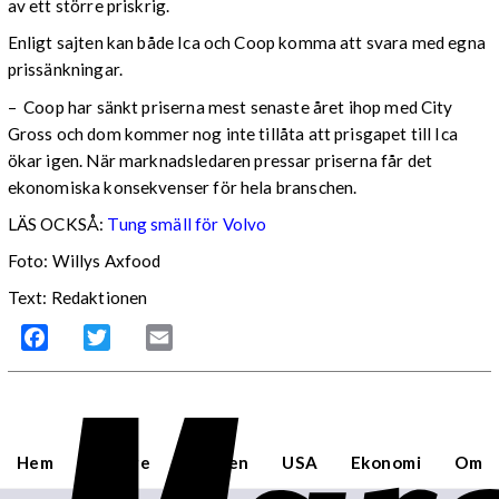
av ett större priskrig.
Enligt sajten kan både Ica och Coop komma att svara med egna
prissänkningar.
– Coop har sänkt priserna mest senaste året ihop med City
Gross och dom kommer nog inte tillåta att prisgapet till Ica
ökar igen. När marknadsledaren pressar priserna får det
ekonomiska konsekvenser för hela branschen.
LÄS OCKSÅ:
Tung smäll för Volvo
Foto: Willys Axfood
Text: Redaktionen
Facebook
Twitter
Email
Hem
Sverige
Världen
USA
Ekonomi
Om