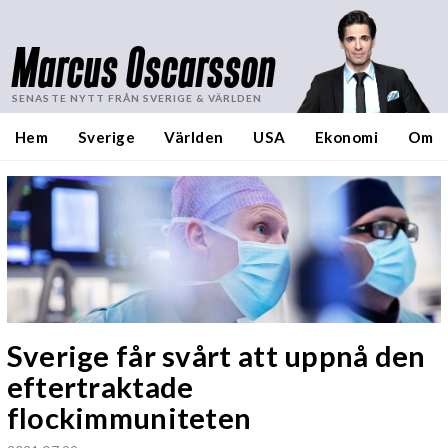
Marcus Oscarsson
SENASTE NYTT FRÅN SVERIGE & VÄRLDEN
Hem
Sverige
Världen
USA
Ekonomi
Om
Sverige får svårt att uppnå den
eftertraktade
flockimmuniteten