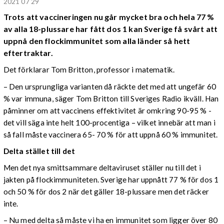
2021 07 29
Trots att vaccineringen nu går mycket bra och hela 77 %
av alla 18-plussare har fått dos 1 kan Sverige få svårt att
uppnå den flockimmunitet som alla länder så hett
eftertraktar.
Det förklarar Tom Britton, professor i matematik.
– Den ursprungliga varianten då räckte det med att ungefär 60
% var immuna, säger Tom Britton till Sveriges Radio ikväll. Han
påminner om att vaccinens effektivitet är omkring 90-95 % -
det vill säga inte helt 100-procentiga – vilket innebär att man i
så fall måste vaccinera 65- 70 % för att uppnå 60 % immunitet.
Delta stället till det
Men det nya smittsammare deltaviruset ställer nu till det i
jakten på flockimmuniteten. Sverige har uppnått 77 % för dos 1
och 50 % för dos 2 när det gäller 18-plussare men det räcker
inte.
– Nu med delta så måste vi ha en immunitet som ligger över 80