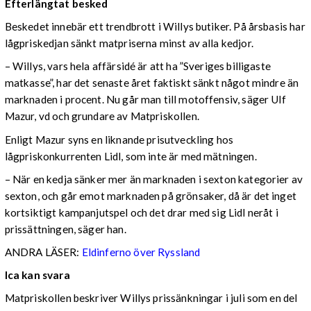
Efterlängtat besked
Beskedet innebär ett trendbrott i Willys butiker. På årsbasis har
lågpriskedjan sänkt matpriserna minst av alla kedjor.
– Willys, vars hela affärsidé är att ha ”Sveriges billigaste
matkasse”, har det senaste året faktiskt sänkt något mindre än
marknaden i procent. Nu går man till motoffensiv, säger Ulf
Mazur, vd och grundare av Matpriskollen.
Enligt Mazur syns en liknande prisutveckling hos
lågpriskonkurrenten Lidl, som inte är med mätningen.
– När en kedja sänker mer än marknaden i sexton kategorier av
sexton, och går emot marknaden på grönsaker, då är det inget
kortsiktigt kampanjutspel och det drar med sig Lidl neråt i
prissättningen, säger han.
ANDRA LÄSER:
Eldinferno över Ryssland
Ica kan svara
Matpriskollen beskriver Willys prissänkningar i juli som en del