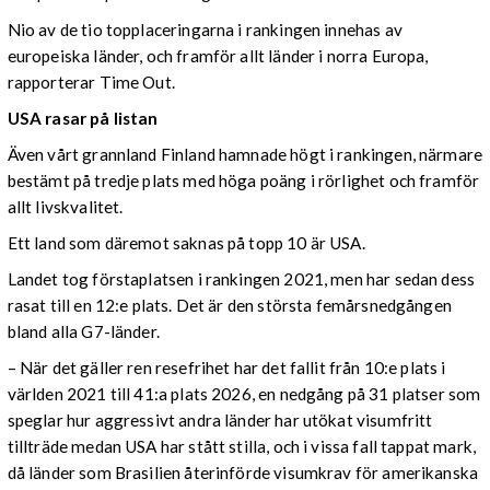
Nio av de tio topplaceringarna i rankingen innehas av
europeiska länder, och framför allt länder i norra Europa,
rapporterar Time Out.
USA rasar på listan
Även vårt grannland Finland hamnade högt i rankingen, närmare
bestämt på tredje plats med höga poäng i rörlighet och framför
allt livskvalitet.
Ett land som däremot saknas på topp 10 är USA.
Landet tog förstaplatsen i rankingen 2021, men har sedan dess
rasat till en 12:e plats. Det är den största femårsnedgången
bland alla G7-länder.
– När det gäller ren resefrihet har det fallit från 10:e plats i
världen 2021 till 41:a plats 2026, en nedgång på 31 platser som
speglar hur aggressivt andra länder har utökat visumfritt
tillträde medan USA har stått stilla, och i vissa fall tappat mark,
då länder som Brasilien återinförde visumkrav för amerikanska