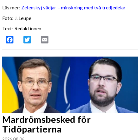
Läs mer:
Zelenskyj vädjar – minskning med två tredjedelar
Foto:
J. Leupe
Text: Redaktionen
Facebook
Twitter
Email
Mardrömsbesked för
Tidöpartierna
2026 08 06