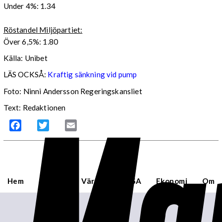
Under 4%: 1.34
Röstandel Miljöpartiet:
Över 6,5%: 1.80
Källa: Unibet
LÄS OCKSÅ:
Kraftig sänkning vid pump
Foto: Ninni Andersson Regeringskansliet
Mar
Text: Redaktionen
Facebook
Twitter
Email
Hem
Sverige
Världen
USA
Ekonomi
Om