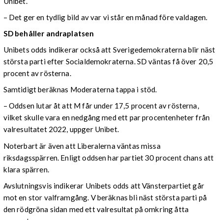
Unibet.
– Det ger en tydlig bild av var vi står en månad före valdagen.
SD behåller andraplatsen
Unibets odds indikerar också att Sverigedemokraterna blir näst
största parti efter Socialdemokraterna. SD väntas få över 20,5
procent av rösterna.
Samtidigt beräknas Moderaterna tappa i stöd.
– Oddsen lutar åt att M får under 17,5 procent av rösterna,
vilket skulle vara en nedgång med ett par procentenheter från
valresultatet 2022, uppger Unibet.
Noterbart är även att Liberalerna väntas missa
riksdagsspärren. Enligt oddsen har partiet 30 procent chans att
klara spärren.
Avslutningsvis indikerar Unibets odds att Vänsterpartiet går
mot en stor valframgång. V beräknas bli näst största parti på
den rödgröna sidan med ett valresultat på omkring åtta