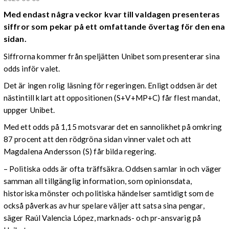
Med endast några veckor kvar till valdagen presenteras
siffror som pekar på ett omfattande övertag för den ena
sidan.
Siffrorna kommer från speljätten Unibet som presenterar sina
odds inför valet.
Det är ingen rolig läsning för regeringen. Enligt oddsen är det
nästintill klart att oppositionen (S+V+MP+C) får flest mandat,
uppger Unibet.
Med ett odds på 1,15 motsvarar det en sannolikhet på omkring
87 procent att den rödgröna sidan vinner valet och att
Magdalena Andersson (S) får bilda regering.
– Politiska odds är ofta träffsäkra. Oddsen samlar in och väger
samman all tillgänglig information, som opinionsdata,
historiska mönster och politiska händelser samtidigt som de
också påverkas av hur spelare väljer att satsa sina pengar,
säger Raúl Valencia López, marknads- och pr-ansvarig på