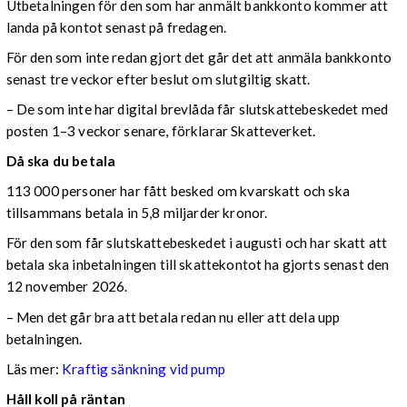
Utbetalningen för den som har anmält bankkonto kommer att
landa på kontot senast på fredagen.
För den som inte redan gjort det går det att anmäla bankkonto
senast tre veckor efter beslut om slutgiltig skatt.
– De som inte har digital brevlåda får slutskattebeskedet med
posten 1–3 veckor senare, förklarar Skatteverket.
Då ska du betala
113 000 personer har fått besked om kvarskatt och ska
tillsammans betala in 5,8 miljarder kronor.
För den som får slutskattebeskedet i augusti och har skatt att
betala ska inbetalningen till skattekontot ha gjorts senast den
12 november 2026.
– Men det går bra att betala redan nu eller att dela upp
betalningen.
Läs mer:
Kraftig sänkning vid pump
Håll koll på räntan