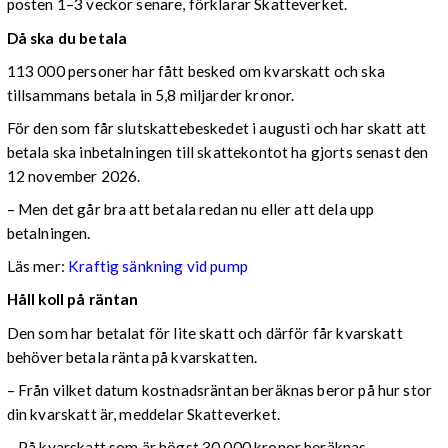
posten 1–3 veckor senare, förklarar Skatteverket.
Då ska du betala
113 000 personer har fått besked om kvarskatt och ska
tillsammans betala in 5,8 miljarder kronor.
För den som får slutskattebeskedet i augusti och har skatt att
betala ska inbetalningen till skattekontot ha gjorts senast den
12 november 2026.
– Men det går bra att betala redan nu eller att dela upp
betalningen.
Läs mer:
Kraftig sänkning vid pump
Håll koll på räntan
Den som har betalat för lite skatt och därför får kvarskatt
behöver betala ränta på kvarskatten.
– Från vilket datum kostnadsräntan beräknas beror på hur stor
din kvarskatt är, meddelar Skatteverket.
– På kvarskatt som är högst 30 000 kronor beräknas