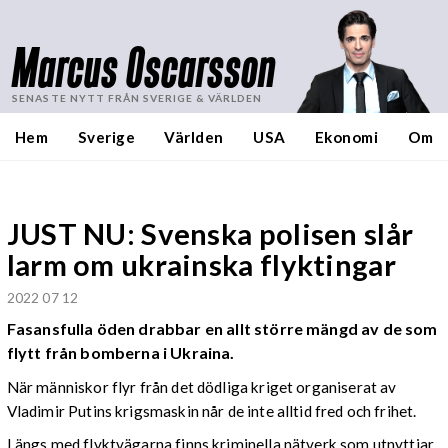
Marcus Oscarsson
SENASTE NYTT FRÅN SVERIGE & VÄRLDEN
Hem
Sverige
Världen
USA
Ekonomi
Om
JUST NU: Svenska polisen slår
larm om ukrainska flyktingar
2022 07 12
Fasansfulla öden drabbar en allt större mängd av de som
flytt från bomberna i Ukraina.
När människor flyr från det dödliga kriget organiserat av
Vladimir Putins krigsmaskin når de inte alltid fred och frihet.
Längs med flyktvägarna finns kriminella nätverk som utnyttjar