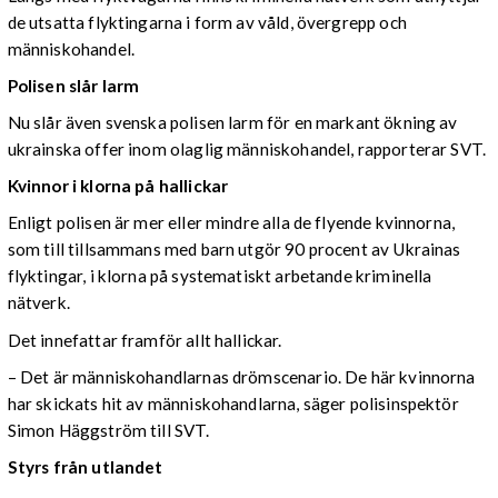
de utsatta flyktingarna i form av våld, övergrepp och
människohandel.
Polisen slår larm
Nu slår även svenska polisen larm för en markant ökning av
ukrainska offer inom olaglig människohandel, rapporterar SVT.
Kvinnor i klorna på hallickar
Enligt polisen är mer eller mindre alla de flyende kvinnorna,
som till tillsammans med barn utgör 90 procent av Ukrainas
flyktingar, i klorna på systematiskt arbetande kriminella
nätverk.
Det innefattar framför allt hallickar.
– Det är människohandlarnas drömscenario. De här kvinnorna
har skickats hit av människohandlarna, säger polisinspektör
Simon Häggström till SVT.
Styrs från utlandet