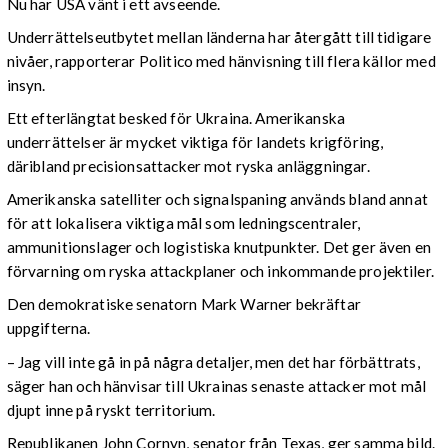
Nu har USA vänt i ett avseende.
Underrättelseutbytet mellan länderna har återgått till tidigare
nivåer, rapporterar Politico med hänvisning till flera källor med
insyn.
Ett efterlängtat besked för Ukraina. Amerikanska
underrättelser är mycket viktiga för landets krigföring,
däribland precisionsattacker mot ryska anläggningar.
Amerikanska satelliter och signalspaning används bland annat
för att lokalisera viktiga mål som ledningscentraler,
ammunitionslager och logistiska knutpunkter. Det ger även en
förvarning om ryska attackplaner och inkommande projektiler.
Den demokratiske senatorn Mark Warner bekräftar
uppgifterna.
– Jag vill inte gå in på några detaljer, men det har förbättrats,
säger han och hänvisar till Ukrainas senaste attacker mot mål
djupt inne på ryskt territorium.
Republikanen John Cornyn, senator från Texas, ger samma bild.