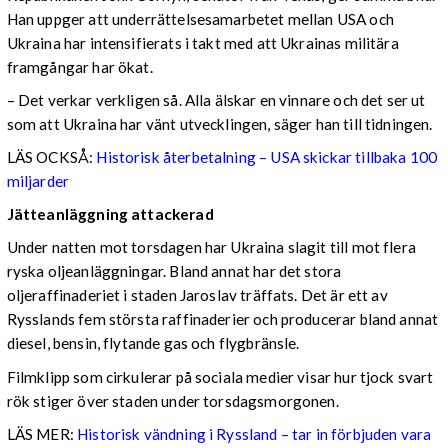
Han uppger att underrättelsesamarbetet mellan USA och
Ukraina har intensifierats i takt med att Ukrainas militära
framgångar har ökat.
– Det verkar verkligen så. Alla älskar en vinnare och det ser ut
som att Ukraina har vänt utvecklingen, säger han till tidningen.
LÄS OCKSÅ:
Historisk återbetalning – USA skickar tillbaka 100
miljarder
Jätteanläggning attackerad
Under natten mot torsdagen har Ukraina slagit till mot flera
ryska oljeanläggningar. Bland annat har det stora
oljeraffinaderiet i staden Jaroslav träffats. Det är ett av
Rysslands fem största raffinaderier och producerar bland annat
diesel, bensin, flytande gas och flygbränsle.
Filmklipp som cirkulerar på sociala medier visar hur tjock svart
rök stiger över staden under torsdagsmorgonen.
LÄS MER:
Historisk vändning i Ryssland – tar in förbjuden vara