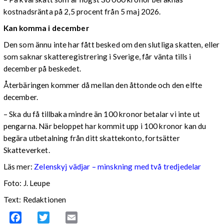
kostnadsränta på 2,5 procent från 5 maj 2026.
Kan komma i december
Den som ännu inte har fått besked om den slutliga skatten, eller
som saknar skatteregistrering i Sverige, får vänta tills i
december på beskedet.
Återbäringen kommer då mellan den åttonde och den elfte
december.
– Ska du få tillbaka mindre än 100 kronor betalar vi inte ut
pengarna. När beloppet har kommit upp i 100 kronor kan du
begära utbetalning från ditt skattekonto, fortsätter
Skatteverket.
Läs mer:
Zelenskyj vädjar – minskning med två tredjedelar
Foto:
J. Leupe
Text: Redaktionen
Facebook
Twitter
Email