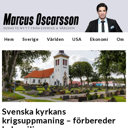
Marcus Oscarsson
SENASTE NYTT FRÅN SVERIGE & VÄRLDEN
Hem
Sverige
Världen
USA
Ekonomi
Om
Svenska kyrkans
krigsuppmaning – förbereder