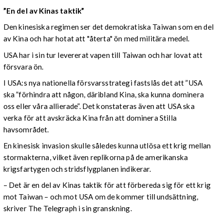
”En del av Kinas taktik”
Den kinesiska regimen ser det demokratiska Taiwan som en del
av Kina och har hotat att "återta" ön med militära medel.
USA har i sin tur levererat vapen till Taiwan och har lovat att
försvara ön.
I USA:s nya nationella försvarsstrategi fastslås det att ”USA
ska ”förhindra att någon, däribland Kina, ska kunna dominera
oss eller våra allierade”. Det konstateras även att USA ska
verka för att avskräcka Kina från att dominera Stilla
havsområdet.
En kinesisk invasion skulle således kunna utlösa ett krig mellan
stormakterna, vilket även replikorna på de amerikanska
krigsfartygen och stridsflygplanen indikerar.
– Det är en del av Kinas taktik för att förbereda sig för ett krig
mot Taiwan – och mot USA om de kommer till undsättning,
skriver The Telegraph i sin granskning.