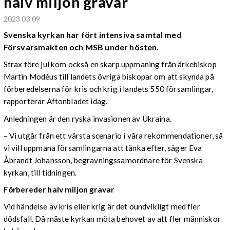
halv miljon gravar
2023 03 09
Svenska kyrkan har fört intensiva samtal med
Försvarsmakten och MSB under hösten.
Strax före jul kom också en skarp uppmaning från ärkebiskop
Martin Modéus till landets övriga biskopar om att skynda på
förberedelserna för kris och krig i landets 550 församlingar,
rapporterar Aftonbladet idag.
Anledningen är den ryska invasionen av Ukraina.
– Vi utgår från ett värsta scenario i våra rekommendationer, så
vi vill uppmana församlingarna att tänka efter, säger Eva
Åbrandt Johansson, begravningssamordnare för Svenska
kyrkan, till tidningen.
Förbereder halv miljon gravar
Vid händelse av kris eller krig är det oundvikligt med fler
dödsfall. Då måste kyrkan möta behovet av att fler människor