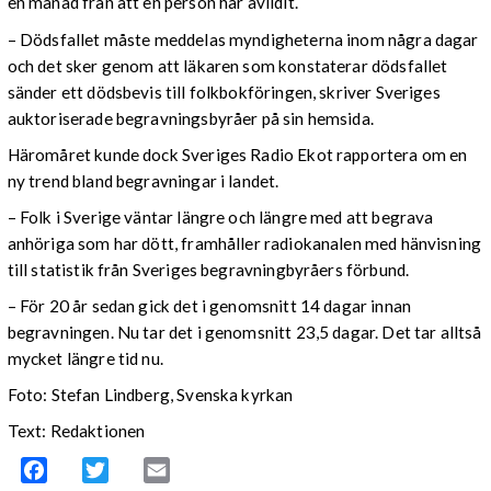
en månad från att en person har avlidit.
– Dödsfallet måste meddelas myndigheterna inom några dagar
och det sker genom att läkaren som konstaterar dödsfallet
sänder ett dödsbevis till folkbokföringen, skriver Sveriges
auktoriserade begravningsbyråer på sin hemsida.
Häromåret kunde dock Sveriges Radio Ekot rapportera om en
ny trend bland begravningar i landet.
– Folk i Sverige väntar längre och längre med att begrava
anhöriga som har dött, framhåller radiokanalen med hänvisning
till statistik från Sveriges begravningbyråers förbund.
– För 20 år sedan gick det i genomsnitt 14 dagar innan
begravningen. Nu tar det i genomsnitt 23,5 dagar. Det tar alltså
mycket längre tid nu.
Foto: Stefan Lindberg, Svenska kyrkan
Text: Redaktionen
Facebook
Twitter
Email