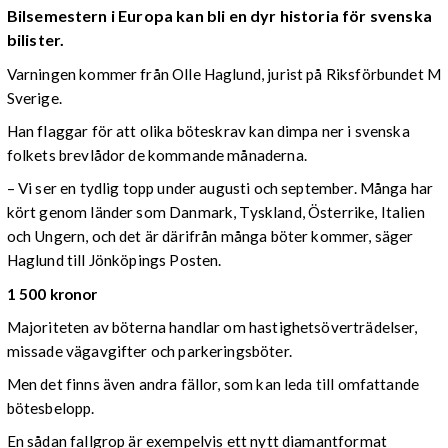
Bilsemestern i Europa kan bli en dyr historia för svenska
bilister.
Varningen kommer från Olle Haglund, jurist på Riksförbundet M
Sverige.
Han flaggar för att olika böteskrav kan dimpa ner i svenska
folkets brevlådor de kommande månaderna.
– Vi ser en tydlig topp under augusti och september. Många har
kört genom länder som Danmark, Tyskland, Österrike, Italien
och Ungern, och det är därifrån många böter kommer, säger
Haglund till Jönköpings Posten.
1 500 kronor
Majoriteten av böterna handlar om hastighetsöverträdelser,
missade vägavgifter och parkeringsböter.
Men det finns även andra fällor, som kan leda till omfattande
bötesbelopp.
En sådan fallgrop är exempelvis ett nytt diamantformat