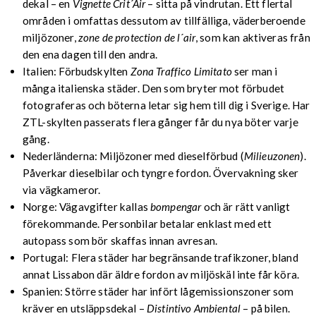
dekal – en
Vignette Crit´Air
– sitta på vindrutan. Ett flertal
områden i omfattas dessutom av tillfälliga, väderberoende
miljözoner,
zone de protection de l´air
, som kan aktiveras från
den ena dagen till den andra.
Italien: Förbudskylten
Zona Traffico Limitato
ser man i
många italienska städer. Den som bryter mot förbudet
fotograferas och böterna letar sig hem till dig i Sverige. Har
ZTL-skylten passerats flera gånger får du nya böter varje
gång.
Nederländerna: Miljözoner med dieselförbud (
Milieuzonen
).
Påverkar dieselbilar och tyngre fordon. Övervakning sker
via vägkameror.
Norge: Vägavgifter kallas
bompengar
och är rätt vanligt
förekommande. Personbilar betalar enklast med ett
autopass som bör skaffas innan avresan.
Portugal: Flera städer har begränsande trafikzoner, bland
annat Lissabon där äldre fordon av miljöskäl inte får köra.
Spanien: Större städer har infört lågemissionszoner som
kräver en utsläppsdekal –
Distintivo Ambiental
– på bilen.