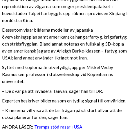
reproduktion av vägarna som omger presidentpalatset i
huvudstaden Taipei har byggts upp i öknen i provinsen Xinjiang i
nordöstra Kina.
Dessutom visar bilderna modeller av japanska
övervakningsplan samt amerikanska hangarfartyg, krigsfartyg
och stridsflygplan. Bland annat noteras en fullskalig 3D-kopia
av en amerikansk jagare av Arleigh Burke-klassen – fartyg som
USA bland annat använder i kriget mot Iran.
Syftet med kopiorna är otvetydigt, uppger Mikkel Vedby
Rasmussen, professor i statsvetenskap vid Köpenhamns
universitet.
– De övar på att invadera Taiwan, säger han till DR.
Experten beskriver bilderna som en tydlig signal till omvärlden.
– Kineserna vill visa att de tar frågan på så stort allvar att de
också planerar för den, säger han.
ANDRA LÄSER:
Trumps stöd rasar i USA