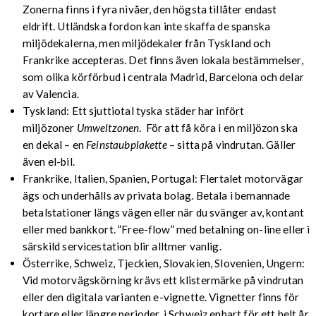
Zonerna finns i fyra nivåer, den högsta tillåter endast
eldrift. Utländska fordon kan inte skaffa de spanska
miljödekalerna, men miljödekaler från Tyskland och
Frankrike accepteras. Det finns även lokala bestämmelser,
som olika körförbud i centrala Madrid, Barcelona och delar
av Valencia.
Tyskland: Ett sjuttiotal tyska städer har infört
miljözoner
Umweltzonen
. För att få köra i en miljözon ska
en dekal – en
Feinstaubplakette
– sitta på vindrutan. Gäller
även el-bil.
Frankrike, Italien, Spanien, Portugal: Flertalet motorvägar
ägs och underhålls av privata bolag. Betala i bemannade
betalstationer längs vägen eller när du svänger av, kontant
eller med bankkort. ”Free-flow” med betalning on-line eller i
särskild servicestation blir alltmer vanlig.
Österrike, Schweiz, Tjeckien, Slovakien, Slovenien, Ungern:
Vid motorvägskörning krävs ett klistermärke på vindrutan
eller den digitala varianten e-vignette. Vignetter finns för
kortare eller längre perioder, i Schweiz enbart för ett helt år,