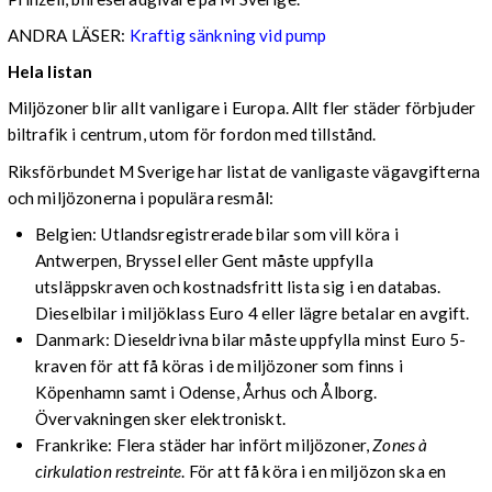
ANDRA LÄSER:
Kraftig sänkning vid pump
Hela listan
Miljözoner blir allt vanligare i Europa. Allt fler städer förbjuder
biltrafik i centrum, utom för fordon med tillstånd.
Riksförbundet M Sverige har listat de vanligaste vägavgifterna
och miljözonerna i populära resmål:
Belgien: Utlandsregistrerade bilar som vill köra i
Antwerpen, Bryssel eller Gent måste uppfylla
utsläppskraven och kostnadsfritt lista sig i en databas.
Dieselbilar i miljöklass Euro 4 eller lägre betalar en avgift.
Danmark: Dieseldrivna bilar måste uppfylla minst Euro 5-
kraven för att få köras i de miljözoner som finns i
Köpenhamn samt i Odense, Århus och Ålborg.
Övervakningen sker elektroniskt.
Frankrike: Flera städer har infört miljözoner,
Zones à
cirkulation restreinte
. För att få köra i en miljözon ska en