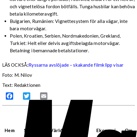
och vignettelösa fordon bötfälls. Tunga husbilar kan behöva
betala kilometeravgift.
Bulgarien, Rumänien: Vignettesystem för alla vägar, inte
bara motorvägar.
Polen, Kroatien, Serbien, Nordmakedonien, Grekland,
Turkiet: Helt eller delvis avgiftsbelagda motorvägar.
Betalning i bemannade betalstationer.
LÄS OCKSÅ
:
Ryssarna avslöjade – skakande filmklipp visar
Foto: M. Nilov
Text: Redaktionen
Facebook
Twitter
Email
Hem
Sverige
Världen
USA
Ekonomi
Om