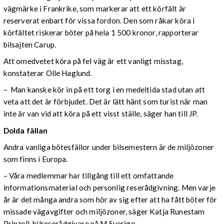
vägmärke i Frankrike, som markerar att ett körfält är
reserverat enbart för vissa fordon. Den som råkar köra i
körfältet riskerar böter på hela 1 500 kronor, rapporterar
bilsajten Carup.
Att omedvetet köra på fel väg är ett vanligt misstag,
konstaterar Olle Haglund.
– Man kanske kör in på ett torg i en medeltida stad utan att
veta att det är förbjudet. Det är lätt hänt som turist när man
inte är van vid att köra på ett visst ställe, säger han till JP.
Dolda fällan
Andra vanliga bötesfällor under bilsemestern är de miljözoner
som finns i Europa.
– Våra medlemmar har tillgång till ett omfattande
informationsmaterial och personlig reserådgivning. Men varje
år är det många andra som hör av sig efter att ha fått böter för
missade vägavgifter och miljözoner, säger Katja Runestam
Prinzell, bilreserådgivare på M Sverige.