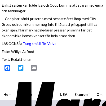
Enligt sajten kan både Ica och Coop komma att svara med egna
prissänkningar.
– Coop har sänkt priserna mest senaste året ihop med City
Gross och dom kommer nog inte tillåta att prisgapet till Ica
ökar igen. När marknadsledaren pressar priserna får det
ekonomiska konsekvenser för hela branschen.
LÄS OCKSÅ:
Tung smäll för Volvo
Foto: Willys Axfood
Text: Redaktionen
Facebook
Twitter
Email
Hem
Sverige
Världen
USA
Ekonomi
Om