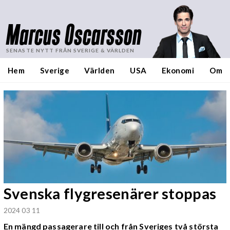
Marcus Oscarsson
SENASTE NYTT FRÅN SVERIGE & VÄRLDEN
Hem
Sverige
Världen
USA
Ekonomi
Om
Svenska flygresenärer stoppas
2024 03 11
En mängd passagerare till och från Sveriges två största