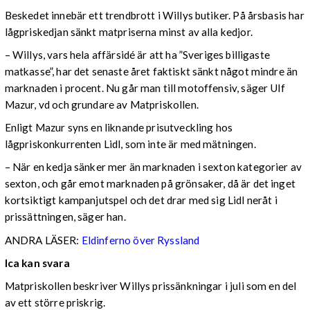
Beskedet innebär ett trendbrott i Willys butiker. På årsbasis har
lågpriskedjan sänkt matpriserna minst av alla kedjor.
– Willys, vars hela affärsidé är att ha ”Sveriges billigaste
matkasse”, har det senaste året faktiskt sänkt något mindre än
marknaden i procent. Nu går man till motoffensiv, säger Ulf
Mazur, vd och grundare av Matpriskollen.
Enligt Mazur syns en liknande prisutveckling hos
lågpriskonkurrenten Lidl, som inte är med mätningen.
– När en kedja sänker mer än marknaden i sexton kategorier av
sexton, och går emot marknaden på grönsaker, då är det inget
kortsiktigt kampanjutspel och det drar med sig Lidl neråt i
prissättningen, säger han.
ANDRA LÄSER:
Eldinferno över Ryssland
Ica kan svara
Matpriskollen beskriver Willys prissänkningar i juli som en del
av ett större priskrig.