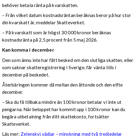
behöver betala ränta på kvarskatten.
– Från vilket datum kostnadsräntan beräknas beror på hur stor
din kvarskatt är, meddelar Skatteverket.
– På kvarskatt som är högst 30 000 kronor beräknas
kostnadsränta på 2,5 procent från 5 maj 2026.
Kan komma i december
Den som ännu inte har fått besked om den slutliga skatten, eller
som saknar skatteregistrering i Sverige, får vänta tills i
december på beskedet.
Återbäringen kommer då mellan den åttonde och den elfte
december.
– Ska du få tillbaka mindre än 100 kronor betalar vi inte ut
pengarna. När beloppet har kommit upp i 100 kronor kan du
begära utbetalning från ditt skattekonto, fortsätter
Skatteverket.
Läs mer:
Zelenskyj vädjar – minskning med två tredjedelar