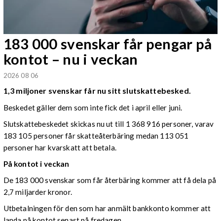
183 000 svenskar får pengar på
kontot – nu i veckan
2026 08 06
1,3 miljoner svenskar får nu sitt slutskattebesked.
Beskedet gäller dem som inte fick det i april eller juni.
Slutskattebeskedet skickas nu ut till 1 368 916 personer, varav
183 105 personer får skatteåterbäring medan 113 051
personer har kvarskatt att betala.
På kontot i veckan
De 183 000 svenskar som får återbäring kommer att få dela på
2,7 miljarder kronor.
Utbetalningen för den som har anmält bankkonto kommer att
landa på kontot senast på fredagen.