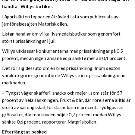
handla i Willys butiker.
Lågprisjätten toppar en åtråvärd lista som publicerats av
jämförelsesajten Matpriskollen.
Listan handlar om vilka livsmedelsbutiker som genomfört
störst prissänkningar i juli.
Willys utklassar konkurrenterna med prissänkningar på 0,5
procent, medan ingen annan kedja sänkte mer än 0,1 procent.
Det rör sig dessuto om en bred prissänkning. Inom sexton
varukategorier genomförde Willys större prissänkningar än
marknaden.
– Tyngst väger skafferi, snacks och mejeri, som står för 57
procent av hela sänkningen. Frukt & bär, där rörelserna alltid är
stora av säsongsskäl, förklarar bara 6 procent. Tydligast är
grönsaker, där marknaden höjde 0,7 procent medan Willys
sänkte 0,6 procent, rapporterar Matpriskollen.
Efterlängtat besked