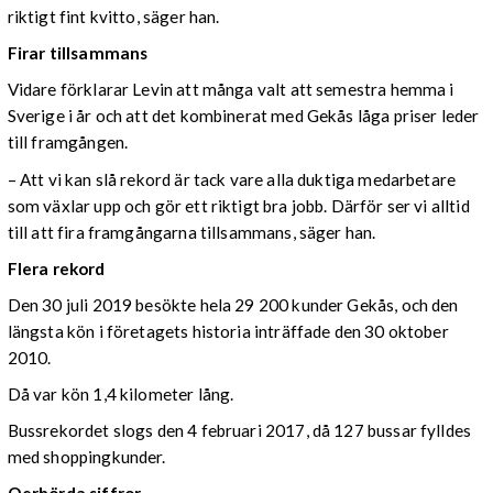
riktigt fint kvitto, säger han.
Firar tillsammans
Vidare förklarar Levin att många valt att semestra hemma i
Sverige i år och att det kombinerat med Gekås låga priser leder
till framgången.
– Att vi kan slå rekord är tack vare alla duktiga medarbetare
som växlar upp och gör ett riktigt bra jobb. Därför ser vi alltid
till att fira framgångarna tillsammans, säger han.
Flera rekord
Den 30 juli 2019 besökte hela 29 200 kunder Gekås, och den
längsta kön i företagets historia inträffade den 30 oktober
2010.
Då var kön 1,4 kilometer lång.
Bussrekordet slogs den 4 februari 2017, då 127 bussar fylldes
med shoppingkunder.