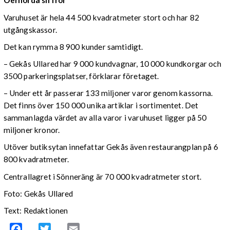
Oerhörda siffror
Varuhuset är hela 44 500 kvadratmeter stort och har 82
utgångskassor.
Det kan rymma 8 900 kunder samtidigt.
– Gekås Ullared har 9 000 kundvagnar, 10 000 kundkorgar och
3500 parkeringsplatser, förklarar företaget.
– Under ett år passerar 133 miljoner varor genom kassorna.
Det finns över 150 000 unika artiklar i sortimentet. Det
sammanlagda värdet av alla varor i varuhuset ligger på 50
miljoner kronor.
Utöver butiksytan innefattar Gekås även restaurangplan på 6
800 kvadratmeter.
Centrallagret i Sönneräng är 70 000 kvadratmeter stort.
Foto: Gekås Ullared
Text: Redaktionen
Facebook
Twitter
Email