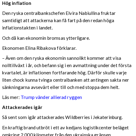
Hög inflation
Den ryska centralbankschefen Elvira Nabiullina fruktar
samtidigt att attackerna kan få fart på den redan höga
inflationstakten i landet.
Och då kan ekonomin bromsas ytterligare.
Ekonomen Elina Ribakova förklarar.
– Även om den ryska ekonomin sannolikt kommer att visa
nolltillväxt i år, och befann sig i en avmattning under det första
kvartalet, är inflationen fortfarande hög. Därför skulle varje
liten chock kunna tvinga centralbanken att antingen sakta ner
sänkningarna avsevärt eller till och med stoppa dem helt.
Läs mer:
Trump vänder allierad ryggen
Attackerades igår
Så sent som igår attackerades Wildberries i Jekaterinburg.
En kraftig brand utbröt i ett av kedjans logistikcenter beläget
omkring 2 000 kilometer från den ukrainska gränsen,