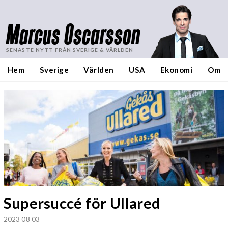
Marcus Oscarsson
SENASTE NYTT FRÅN SVERIGE & VÄRLDEN
Hem
Sverige
Världen
USA
Ekonomi
Om
Supersuccé för Ullared
2023 08 03