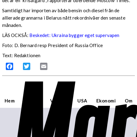
det är en ”krisåtgärd”, rapporterar oberoende Moscow Times.
Samtidigt har importen av både bensin och diesel från de
allierade grannarna i Belarus nått rekordnivåer den senaste
månaden.
LÄS OCKSÅ:
Beskedet: Ukraina bygger eget supervapen
Foto: D. Bernard resp President of Russia Office
Text: Redaktionen
Mar
Facebook
Twitter
Email
Hem
Sverige
Världen
USA
Ekonomi
Om