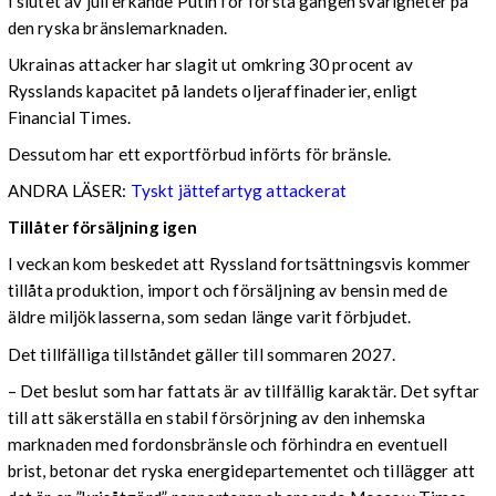
I slutet av juli erkände Putin för första gången svårigheter på
den ryska bränslemarknaden.
Ukrainas attacker har slagit ut omkring 30 procent av
Rysslands kapacitet på landets oljeraffinaderier, enligt
Financial Times.
Dessutom har ett exportförbud införts för bränsle.
ANDRA LÄSER:
Tyskt jättefartyg attackerat
Tillåter försäljning igen
I veckan kom beskedet att Ryssland fortsättningsvis kommer
tillåta produktion, import och försäljning av bensin med de
äldre miljöklasserna, som sedan länge varit förbjudet.
Det tillfälliga tillståndet gäller till sommaren 2027.
– Det beslut som har fattats är av tillfällig karaktär. Det syftar
till att säkerställa en stabil försörjning av den inhemska
marknaden med fordonsbränsle och förhindra en eventuell
brist, betonar det ryska energidepartementet och tillägger att