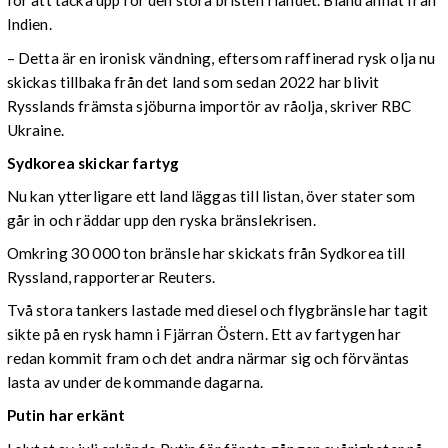
för att täcka upp för den stora bristen i landet. Bland annat från
Indien.
– Detta är en ironisk vändning, eftersom raffinerad rysk olja nu
skickas tillbaka från det land som sedan 2022 har blivit
Rysslands främsta sjöburna importör av råolja, skriver RBC
Ukraine.
Sydkorea skickar fartyg
Nu kan ytterligare ett land läggas till listan, över stater som
går in och räddar upp den ryska bränslekrisen.
Omkring 30 000 ton bränsle har skickats från Sydkorea till
Ryssland, rapporterar Reuters.
Två stora tankers lastade med diesel och flygbränsle har tagit
sikte på en rysk hamn i Fjärran Östern. Ett av fartygen har
redan kommit fram och det andra närmar sig och förväntas
lasta av under de kommande dagarna.
Putin har erkänt