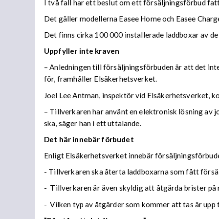
I två fall har ett beslut om ett försäljningsförbud fat
Det gäller modellerna Easee Home och Easee Charg
Det finns cirka 100 000 installerade laddboxar av de
Uppfyller inte kraven
– Anledningen till försäljningsförbuden är att det i
för, framhåller Elsäkerhetsverket.
Joel Lee Antman, inspektör vid Elsäkerhetsverket, 
– Tillverkaren har använt en elektronisk lösning av jo
ska, säger han i ett uttalande.
Det här innebär förbudet
Enligt Elsäkerhetsverket innebär försäljningsförbude
- Tillverkaren ska återta laddboxarna som fått försäl
- Tillverkaren är även skyldig att åtgärda brister på
- Vilken typ av åtgärder som kommer att tas är upp t