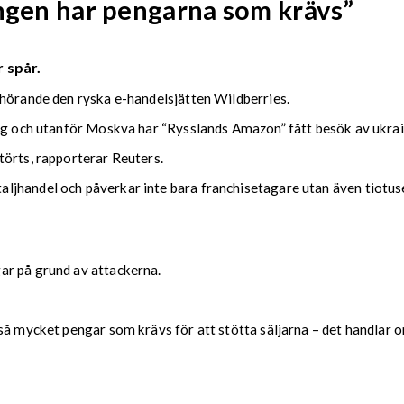
Ingen har pengarna som krävs”
 spår.
lhörande den ryska e-handelsjätten Wildberries.
urg och utanför Moskva har “Rysslands Amazon” fått besök av ukra
törts, rapporterar Reuters.
jhandel och påverkar inte bara franchisetagare utan även tiotus
ar på grund av attackerna.
å mycket pengar som krävs för att stötta säljarna – det handlar om