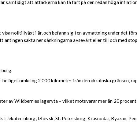
r samtidigt att attackerna kan få fart på den redan höga inflation
a nolltillväxt i år, och befann sig i en avmattning under det förs
att antingen sakta ner sänkningarna avsevärt eller till och med sto
nburg.
nter beläget omkring 2 000 kilometer från den ukrainska gränsen, 
eter av Wildberries lageryta – vilket motsvarar mer än 20 procent 
ts i Jekaterinburg, Izhevsk, St. Petersburg, Krasnodar, Ryazan, P