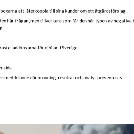
ddboxarna att återkoppla till sina kunder om ett åtgärdsförslag.
i den här frågan, men tillverkare som får den här typen av negativa
n.
aste laddboxarna för elbilar i Sverige.
msida.
ssmeddelande där provning, resultat och analys presenteras.