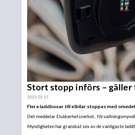
Stort stopp införs – gäller 
2023 03 15
Flera laddboxar till elbilar stoppas med omede
Det meddelar Elsäkerhetsverket, förvaltningsmyndig
Myndigheten har granskat sex av de vanligaste lad