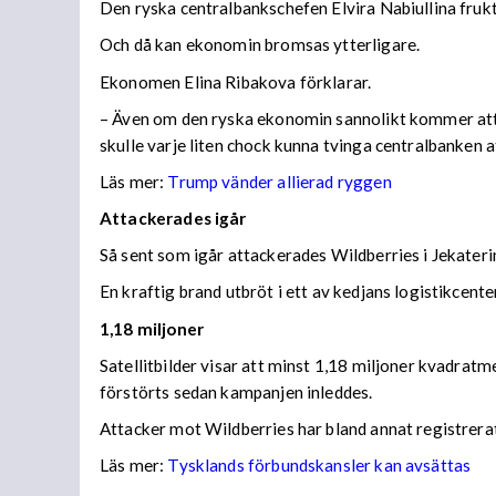
Den ryska centralbankschefen Elvira Nabiullina frukta
Och då kan ekonomin bromsas ytterligare.
Ekonomen Elina Ribakova förklarar.
– Även om den ryska ekonomin sannolikt kommer att vis
skulle varje liten chock kunna tvinga centralbanken 
Läs mer:
Trump vänder allierad ryggen
Attackerades igår
Så sent som igår attackerades Wildberries i Jekateri
En kraftig brand utbröt i ett av kedjans logistikce
1,18 miljoner
Satellitbilder visar att minst 1,18 miljoner kvadratm
förstörts sedan kampanjen inleddes.
Attacker mot Wildberries har bland annat registrera
Läs mer:
Tysklands förbundskansler kan avsättas