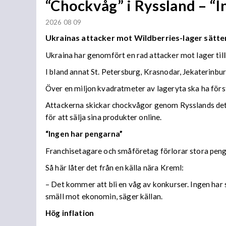
“Chockvåg” i Ryssland – “
2026 08 09
Ukrainas attacker mot Wildberries-lager sätter
Ukraina har genomfört en rad attacker mot lager til
I bland annat St. Petersburg, Krasnodar, Jekaterinb
Över en miljon kvadratmeter av lageryta ska ha förs
Attackerna skickar chockvågor genom Rysslands detal
för att sälja sina produkter online.
“Ingen har pengarna”
Franchisetagare och småföretag förlorar stora peng
Så här låter det från en källa nära Kreml:
– Det kommer att bli en våg av konkurser. Ingen har s
smäll mot ekonomin, säger källan.
Hög inflation