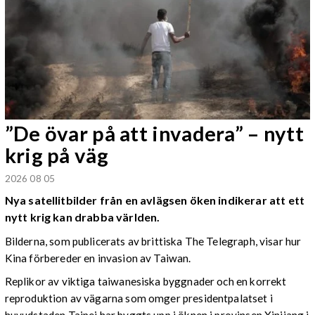
”De övar på att invadera” – nytt
krig på väg
2026 08 05
Nya satellitbilder från en avlägsen öken indikerar att ett
nytt krig kan drabba världen.
Bilderna, som publicerats av brittiska The Telegraph, visar hur
Kina förbereder en invasion av Taiwan.
Replikor av viktiga taiwanesiska byggnader och en korrekt
reproduktion av vägarna som omger presidentpalatset i
huvudstaden Taipei har byggts upp i öknen i provinsen Xinjiang i