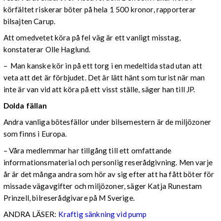
körfältet riskerar böter på hela 1 500 kronor, rapporterar
bilsajten Carup.
Att omedvetet köra på fel väg är ett vanligt misstag,
konstaterar Olle Haglund.
– Man kanske kör in på ett torg i en medeltida stad utan att
veta att det är förbjudet. Det är lätt hänt som turist när man
inte är van vid att köra på ett visst ställe, säger han till JP.
Dolda fällan
Andra vanliga bötesfällor under bilsemestern är de miljözoner
som finns i Europa.
– Våra medlemmar har tillgång till ett omfattande
informationsmaterial och personlig reserådgivning. Men varje
år är det många andra som hör av sig efter att ha fått böter för
missade vägavgifter och miljözoner, säger Katja Runestam
Prinzell, bilreserådgivare på M Sverige.
ANDRA LÄSER:
Kraftig sänkning vid pump