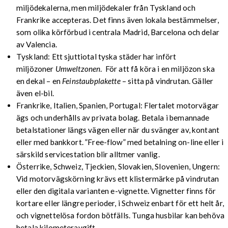
miljödekalerna, men miljödekaler från Tyskland och
Frankrike accepteras. Det finns även lokala bestämmelser,
som olika körförbud i centrala Madrid, Barcelona och delar
av Valencia.
Tyskland: Ett sjuttiotal tyska städer har infört
miljözoner
Umweltzonen
. För att få köra i en miljözon ska
en dekal – en
Feinstaubplakette
– sitta på vindrutan. Gäller
även el-bil.
Frankrike, Italien, Spanien, Portugal: Flertalet motorvägar
ägs och underhålls av privata bolag. Betala i bemannade
betalstationer längs vägen eller när du svänger av, kontant
eller med bankkort. ”Free-flow” med betalning on-line eller i
särskild servicestation blir alltmer vanlig.
Österrike, Schweiz, Tjeckien, Slovakien, Slovenien, Ungern:
Vid motorvägskörning krävs ett klistermärke på vindrutan
eller den digitala varianten e-vignette. Vignetter finns för
kortare eller längre perioder, i Schweiz enbart för ett helt år,
och vignettelösa fordon bötfälls. Tunga husbilar kan behöva
betala kilometeravgift.