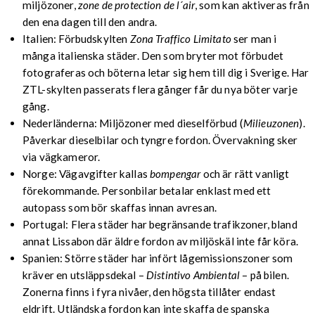
miljözoner,
zone de protection de l´air
, som kan aktiveras från
den ena dagen till den andra.
Italien: Förbudskylten
Zona Traffico Limitato
ser man i
många italienska städer. Den som bryter mot förbudet
fotograferas och böterna letar sig hem till dig i Sverige. Har
ZTL-skylten passerats flera gånger får du nya böter varje
gång.
Nederländerna: Miljözoner med dieselförbud (
Milieuzonen
).
Påverkar dieselbilar och tyngre fordon. Övervakning sker
via vägkameror.
Norge: Vägavgifter kallas
bompengar
och är rätt vanligt
förekommande. Personbilar betalar enklast med ett
autopass som bör skaffas innan avresan.
Portugal: Flera städer har begränsande trafikzoner, bland
annat Lissabon där äldre fordon av miljöskäl inte får köra.
Spanien: Större städer har infört lågemissionszoner som
kräver en utsläppsdekal –
Distintivo Ambiental
– på bilen.
Zonerna finns i fyra nivåer, den högsta tillåter endast
eldrift. Utländska fordon kan inte skaffa de spanska