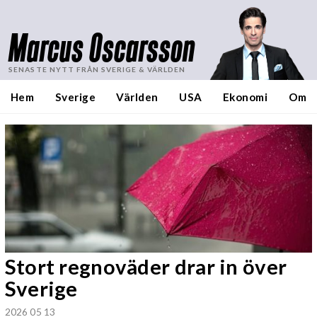
Marcus Oscarsson
SENASTE NYTT FRÅN SVERIGE & VÄRLDEN
Hem
Sverige
Världen
USA
Ekonomi
Om
Stort regnoväder drar in över
Sverige
2026 05 13