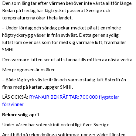
Den som längtar efter värmen behöver inte vänta alltför länge.
Redan på fredag har lågtrycket passerat Sverige och
temperaturerna ökar i hela landet.
– Under lördag och söndag pekar mycket på att en mindre
högtrycksrygg växer in från sydväst. Detta ger en sydlig
luftström över oss som för med sig varmare luft, framhåller
SMHI.
Den varmare luften ser ut att stanna tills mitten av nästa vecka.
Men prognosen är osäker.
– Både lågtryck västerifrån och varm ostadig luft österifrån
finns med på kartan, uppger SMHI.
LÄS OCKSÅ:
RYANAIR BEKRÄFTAR: 700 000 flygstolar
försvinner
Rekordsolig april
Under våren har solen skinit ordentligt över Sverige.
April bjöd på rekordmånga soltimmar, uppger vädertjänsten