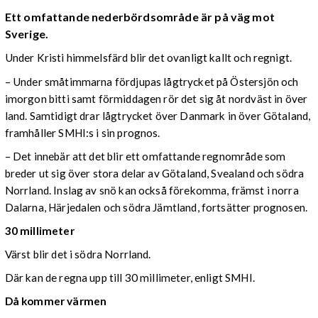
Ett omfattande nederbördsområde är på väg mot
Sverige.
Under Kristi himmelsfärd blir det ovanligt kallt och regnigt.
– Under småtimmarna fördjupas lågtrycket på Östersjön och
imorgon bitti samt förmiddagen rör det sig åt nordväst in över
land. Samtidigt drar lågtrycket över Danmark in över Götaland,
framhåller SMHI:s i sin prognos.
– Det innebär att det blir ett omfattande regnområde som
breder ut sig över stora delar av Götaland, Svealand och södra
Norrland. Inslag av snö kan också förekomma, främst i norra
Dalarna, Härjedalen och södra Jämtland, fortsätter prognosen.
30 millimeter
Värst blir det i södra Norrland.
Där kan de regna upp till 30 millimeter, enligt SMHI.
Då kommer värmen