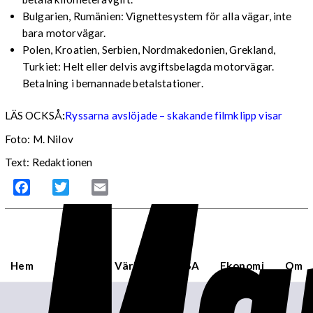
Bulgarien, Rumänien: Vignettesystem för alla vägar, inte
bara motorvägar.
Polen, Kroatien, Serbien, Nordmakedonien, Grekland,
Turkiet: Helt eller delvis avgiftsbelagda motorvägar.
Betalning i bemannade betalstationer.
LÄS OCKSÅ
:
Ryssarna avslöjade – skakande filmklipp visar
Foto: M. Nilov
Text: Redaktionen
Facebook
Twitter
Email
Hem
Sverige
Världen
USA
Ekonomi
Om