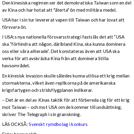
Den kinesiska regimen ser det demokratiska Taiwan som en del
av Kina och har hotat att "återta" ön med militära medel.
USA har i sin tur levererat vapen till Taiwan och har lovat att
försvara ön.
I USA:s nya nationella försvarsstrategi fastslås det att ”USA
ska ”förhindra att någon, däribland Kina, ska kunna dominera
oss eller våra allierade”. Det konstateras även att USA ska
verka för att avskräcka Kina från att dominera Stilla
havsområdet.
En kinesisk invasion skulle således kunna utlösa ett krig mellan
stormakterna, vilket även replikorna på de amerikanska
krigsfartygen och stridsflygplanen indikerar.
– Det är en del av Kinas taktik för att förbereda sig för ett krig
mot Taiwan – och mot USA om de kommer till undsättning,
skriver The Telegraph i sin granskning.
LÄS OCKSÅ:
Svenskt rymdbolag i konkurs