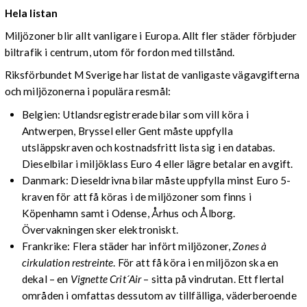
Hela listan
Miljözoner blir allt vanligare i Europa. Allt fler städer förbjuder
biltrafik i centrum, utom för fordon med tillstånd.
Riksförbundet M Sverige har listat de vanligaste vägavgifterna
och miljözonerna i populära resmål:
Belgien: Utlandsregistrerade bilar som vill köra i
Antwerpen, Bryssel eller Gent måste uppfylla
utsläppskraven och kostnadsfritt lista sig i en databas.
Dieselbilar i miljöklass Euro 4 eller lägre betalar en avgift.
Danmark: Dieseldrivna bilar måste uppfylla minst Euro 5-
kraven för att få köras i de miljözoner som finns i
Köpenhamn samt i Odense, Århus och Ålborg.
Övervakningen sker elektroniskt.
Frankrike: Flera städer har infört miljözoner,
Zones à
cirkulation restreinte
. För att få köra i en miljözon ska en
dekal – en
Vignette Crit´Air
– sitta på vindrutan. Ett flertal
områden i omfattas dessutom av tillfälliga, väderberoende