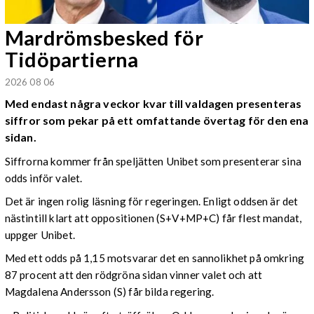
Mardrömsbesked för
Tidöpartierna
2026 08 06
Med endast några veckor kvar till valdagen presenteras
siffror som pekar på ett omfattande övertag för den ena
sidan.
Siffrorna kommer från speljätten Unibet som presenterar sina
odds inför valet.
Det är ingen rolig läsning för regeringen. Enligt oddsen är det
nästintill klart att oppositionen (S+V+MP+C) får flest mandat,
uppger Unibet.
Med ett odds på 1,15 motsvarar det en sannolikhet på omkring
87 procent att den rödgröna sidan vinner valet och att
Magdalena Andersson (S) får bilda regering.