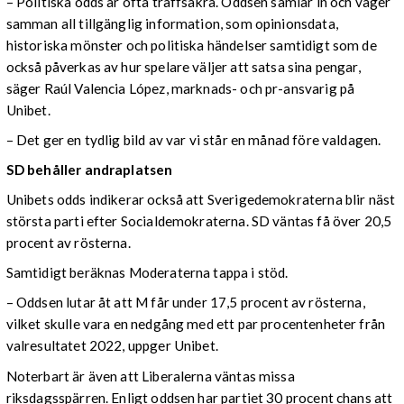
– Politiska odds är ofta träffsäkra. Oddsen samlar in och väger
samman all tillgänglig information, som opinionsdata,
historiska mönster och politiska händelser samtidigt som de
också påverkas av hur spelare väljer att satsa sina pengar,
säger Raúl Valencia López, marknads- och pr-ansvarig på
Unibet.
– Det ger en tydlig bild av var vi står en månad före valdagen.
SD behåller andraplatsen
Unibets odds indikerar också att Sverigedemokraterna blir näst
största parti efter Socialdemokraterna. SD väntas få över 20,5
procent av rösterna.
Samtidigt beräknas Moderaterna tappa i stöd.
– Oddsen lutar åt att M får under 17,5 procent av rösterna,
vilket skulle vara en nedgång med ett par procentenheter från
valresultatet 2022, uppger Unibet.
Noterbart är även att Liberalerna väntas missa
riksdagsspärren. Enligt oddsen har partiet 30 procent chans att