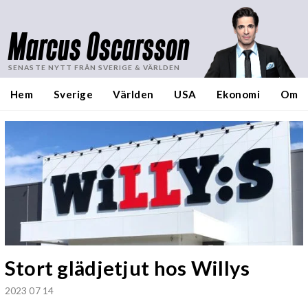
Marcus Oscarsson
SENASTE NYTT FRÅN SVERIGE & VÄRLDEN
Hem
Sverige
Världen
USA
Ekonomi
Om
Stort glädjetjut hos Willys
2023 07 14