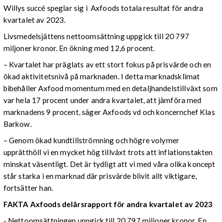
Willys succé speglar sig i Axfoods totala resultat för andra
kvartalet av 2023.
Livsmedelsjättens nettoomsättning uppgick till 20 797
miljoner kronor. En ökning med 12,6 procent.
– Kvartalet har präglats av ett stort fokus på prisvärde och en
ökad aktivitetsnivå på marknaden. I detta marknadsklimat
bibehåller Axfood momentum med en detaljhandelstillväxt som
var hela 17 procent under andra kvartalet, att jämföra med
marknadens 9 procent, säger Axfoods vd och koncernchef Klas
Barkow.
– Genom ökad kundtillströmning och högre volymer
upprätthöll vi en mycket hög tillväxt trots att inflationstakten
minskat väsentligt. Det är tydligt att vi med våra olika koncept
står starka i en marknad där prisvärde blivit allt viktigare,
fortsätter han.
FAKTA Axfoods delårsrapport ­för andra kvartalet av 2023
- Nettoomsättningen uppgick till 20 797 miljoner kronor. En