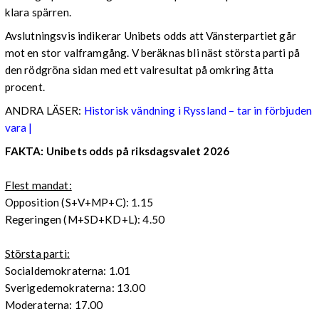
klara spärren.
Avslutningsvis indikerar Unibets odds att Vänsterpartiet går
mot en stor valframgång. V beräknas bli näst största parti på
den rödgröna sidan med ett valresultat på omkring åtta
procent.
ANDRA LÄSER:
Historisk vändning i Ryssland – tar in förbjuden
vara |
FAKTA: Unibets odds på riksdagsvalet 2026
Flest mandat:
Opposition (S+V+MP+C): 1.15
Regeringen (M+SD+KD+L): 4.50
Största parti:
Socialdemokraterna: 1.01
Sverigedemokraterna: 13.00
Moderaterna: 17.00