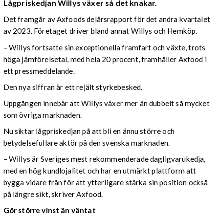
Lågpriskedjan Willys växer så det knakar.
Det framgår av Axfoods delårsrapport för det andra kvartalet
av 2023. Företaget driver bland annat Willys och Hemköp.
– Willys fortsatte sin exceptionella framfart och växte, trots
höga jämförelsetal, med hela 20 procent, framhåller Axfood i
ett pressmeddelande.
Den nya siffran är ett rejält styrkebesked.
Uppgången innebär att Willys växer mer än dubbelt så mycket
som övriga marknaden.
Nu siktar lågpriskedjan på att bli en ännu större och
betydelsefullare aktör på den svenska marknaden.
– Willys är Sveriges mest rekommenderade dagligvarukedja,
med en hög kundlojalitet och har en utmärkt plattform att
bygga vidare från för att ytterligare stärka sin position också
på längre sikt, skriver Axfood.
Gör större vinst än väntat