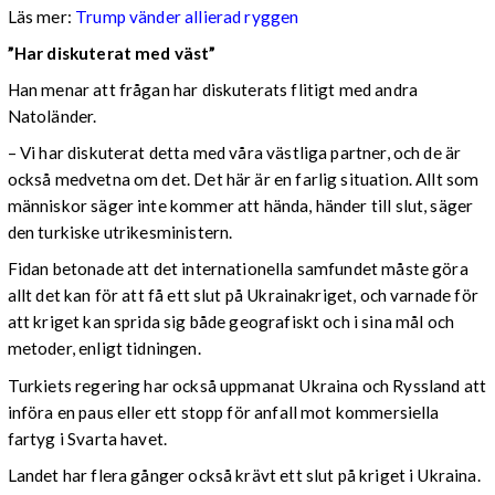
Läs mer:
Trump vänder allierad ryggen
”Har diskuterat med väst”
Han menar att frågan har diskuterats flitigt med andra
Natoländer.
– Vi har diskuterat detta med våra västliga partner, och de är
också medvetna om det. Det här är en farlig situation. Allt som
människor säger inte kommer att hända, händer till slut, säger
den turkiske utrikesministern.
Fidan betonade att det internationella samfundet måste göra
allt det kan för att få ett slut på Ukrainakriget, och varnade för
att kriget kan sprida sig både geografiskt och i sina mål och
metoder, enligt tidningen.
Turkiets regering har också uppmanat Ukraina och Ryssland att
införa en paus eller ett stopp för anfall mot kommersiella
fartyg i Svarta havet.
Landet har flera gånger också krävt ett slut på kriget i Ukraina.