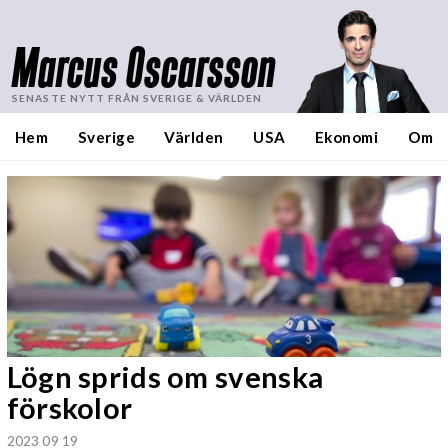
Marcus Oscarsson
SENASTE NYTT FRÅN SVERIGE & VÄRLDEN
Hem
Sverige
Världen
USA
Ekonomi
Om
Lögn sprids om svenska
förskolor
2023 09 19