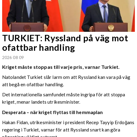
TURKIET: Ryssland på väg mot
ofattbar handling
2026 08 09
Kriget måste stoppas till varje pris, varnar Turkiet.
Natolandet Turkiet slår larm om att Ryssland kan vara på väg
att begå en ofattbar handling.
Det internationella samfundet måste ingripa för att stoppa
kriget, menar landets utrikesminister.
Desperata – när kriget flyttas till hemmaplan
Hakan Fidan, utrikesminister i president Recep Tayyip Erdoğans
regering i Turkiet, varnar för att Ryssland snart kan göra
någonting väldigt extremt.