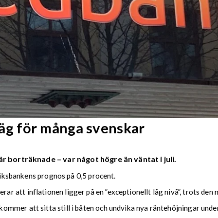
g för många svenskar
r borträknade – var något högre än väntat i juli.
 Riksbankens prognos på 0,5 procent.
att inflationen ligger på en ”exceptionellt låg nivå”, trots den n
mmer att sitta still i båten och undvika nya räntehöjningar under