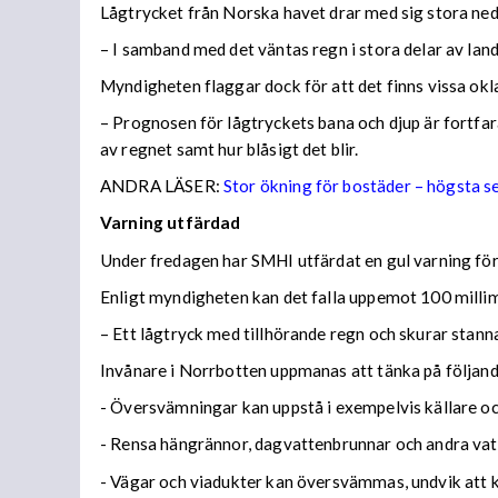
Lågtrycket från Norska havet drar med sig stora n
– I samband med det väntas regn i stora delar av lan
Myndigheten flaggar dock för att det finns vissa ok
– Prognosen för lågtryckets bana och djup är fortfara
av regnet samt hur blåsigt det blir.
ANDRA LÄSER:
Stor ökning för bostäder – högsta 
Varning utfärdad
Under fredagen har SMHI utfärdat en gul varning för 
Enligt myndigheten kan det falla uppemot 100 millime
– Ett lågtryck med tillhörande regn och skurar stann
Invånare i Norrbotten uppmanas att tänka på följa
- Översvämningar kan uppstå i exempelvis källare och
- Rensa hängrännor, dagvattenbrunnar och andra vatt
- Vägar och viadukter kan översvämmas, undvik att