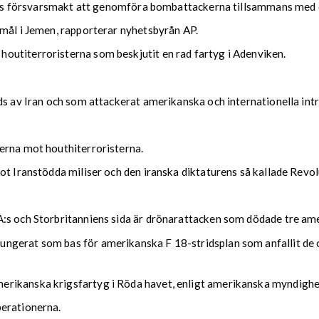
ndets försvarsmakt att genomföra bombattackerna tillsammans med
imål i Jemen, rapporterar nyhetsbyrån AP.
outiterroristerna som beskjutit en rad fartyg i Adenviken.
ds av Iran och som attackerat amerikanska och internationella int
erna mot houthiterroristerna.
ot Iranstödda miliser och den iranska diktaturens så kallade Revo
:s och Storbritanniens sida är drönarattacken som dödade tre amer
ngerat som bas för amerikanska F 18-stridsplan som anfallit de o
rikanska krigsfartyg i Röda havet, enligt amerikanska myndighe
perationerna.