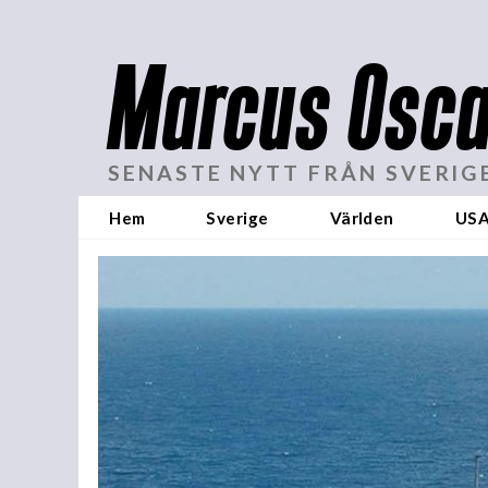
Marcus Osca
SENASTE NYTT FRÅN SVERIG
Hem
Sverige
Världen
US