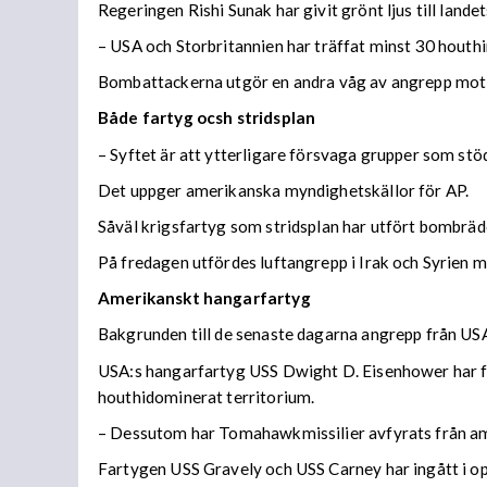
Regeringen Rishi Sunak har givit grönt ljus till la
– USA och Storbritannien har träffat minst 30 houth
Bombattackerna utgör en andra våg av angrepp mot h
Både fartyg ocsh stridsplan
– Syftet är att ytterligare försvaga grupper som stö
Det uppger amerikanska myndighetskällor för AP.
Såväl krigsfartyg som stridsplan har utfört bombräd
På fredagen utfördes luftangrepp i Irak och Syrien m
Amerikanskt hangarfartyg
Bakgrunden till de senaste dagarna angrepp från USA
USA:s hangarfartyg USS Dwight D. Eisenhower har fu
houthidominerat territorium.
– Dessutom har Tomahawkmissilier avfyrats från ame
Fartygen USS Gravely och USS Carney har ingått i o