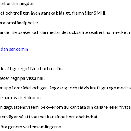
ederbördsmängder.
det och troligen även ganska blåsigt, framhåller SMHI.
lara omständigheter.
nde lite osäker och därmed är det också lite osäkert hur mycket reg
sedan pandemin
kraftigt regn i Norrbottens län.
ter regn på vissa håll.
ar upp i området och ger långvarigt och tidvis kraftigt regn med r
nde när ovädret drar in:
 dagvattensystem. Se över om du kan täta din källare, eller flytta
envägar så att vattnet kan rinna bort obehindrat.
 köra genom vattensamlingarna.