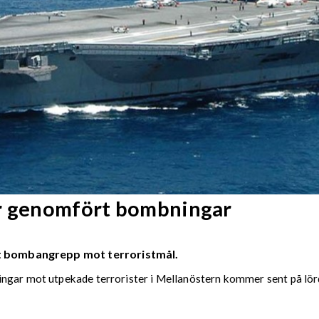
ar genomfört bombningar
let bombangrepp mot terroristmål.
ingar mot utpekade terrorister i Mellanöstern kommer sent på lör