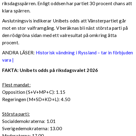
riksdagsspärren. Enligt oddsen har partiet 30 procent chans att
klara spärren.
Avslutningsvis indikerar Unibets odds att Vänsterpartiet går
mot en stor valframgång. V beräknas bli näst största parti på
den rödgröna sidan med ett valresultat på omkring åtta
procent.
ANDRA LÄSER:
Historisk vändning i Ryssland – tar in förbjuden
vara |
FAKTA: Unibets odds på riksdagsvalet 2026
Flest mandat:
Opposition (S+V+MP+C): 1.15
Regeringen (M+SD+KD+L): 4.50
Största parti:
Socialdemokraterna: 1.01
Sverigedemokraterna: 13.00
Moderaterna: 17.00