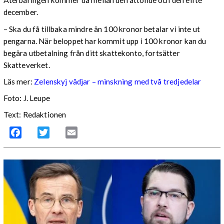
Återbäringen kommer då mellan den åttonde och den elfte
december.
– Ska du få tillbaka mindre än 100 kronor betalar vi inte ut
pengarna. När beloppet har kommit upp i 100 kronor kan du
begära utbetalning från ditt skattekonto, fortsätter
Skatteverket.
Läs mer:
Zelenskyj vädjar – minskning med två tredjedelar
Foto:
J. Leupe
Text: Redaktionen
Facebook
Twitter
Email