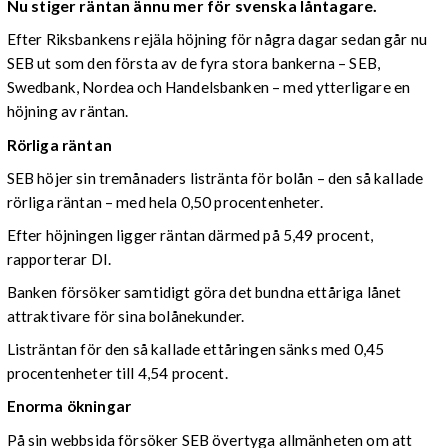
Nu stiger räntan ännu mer för svenska låntagare.
Efter Riksbankens rejäla höjning för några dagar sedan går nu
SEB ut som den första av de fyra stora bankerna – SEB,
Swedbank, Nordea och Handelsbanken – med ytterligare en
höjning av räntan.
Rörliga räntan
SEB höjer sin tremånaders listränta för bolån – den så kallade
rörliga räntan – med hela 0,50 procentenheter.
Efter höjningen ligger räntan därmed på 5,49 procent,
rapporterar DI.
Banken försöker samtidigt göra det bundna ettåriga lånet
attraktivare för sina bolånekunder.
Listräntan för den så kallade ettåringen sänks med 0,45
procentenheter till 4,54 procent.
Enorma ökningar
På sin webbsida försöker SEB övertyga allmänheten om att