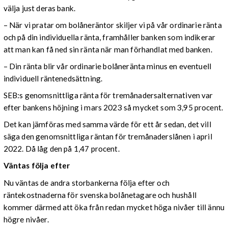
välja just deras bank.
– När vi pratar om bolåneräntor skiljer vi på vår ordinarie ränta
och på din individuella ränta, framhåller banken som indikerar
att man kan få ned sin ränta när man förhandlat med banken.
– Din ränta blir vår ordinarie bolåneränta minus en eventuell
individuell räntenedsättning.
SEB:s genomsnittliga ränta för tremånadersalternativen var
efter bankens höjning i mars 2023 så mycket som 3,95 procent.
Det kan jämföras med samma värde för ett år sedan, det vill
säga den genomsnittliga räntan för tremånaderslånen i april
2022. Då låg den på 1,47 procent.
Väntas följa efter
Nu väntas de andra storbankerna följa efter och
räntekostnaderna för svenska bolånetagare och hushåll
kommer därmed att öka från redan mycket höga nivåer till ännu
högre nivåer.