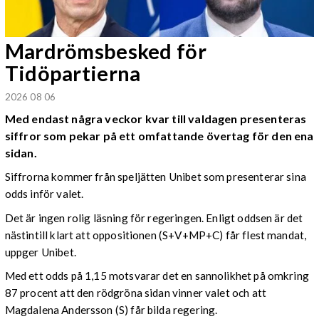
Mardrömsbesked för
Tidöpartierna
2026 08 06
Med endast några veckor kvar till valdagen presenteras
siffror som pekar på ett omfattande övertag för den ena
sidan.
Siffrorna kommer från speljätten Unibet som presenterar sina
odds inför valet.
Det är ingen rolig läsning för regeringen. Enligt oddsen är det
nästintill klart att oppositionen (S+V+MP+C) får flest mandat,
uppger Unibet.
Med ett odds på 1,15 motsvarar det en sannolikhet på omkring
87 procent att den rödgröna sidan vinner valet och att
Magdalena Andersson (S) får bilda regering.