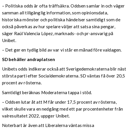
– Politiska odds är ofta träffsäkra. Oddsen samlar in och väger
samman all tillgänglig information, som opinionsdata,
historiska mönster och politiska händelser samtidigt som de
också påverkas av hur spelare väljer att satsa sina pengar,
säger Raúl Valencia López, marknads- och pr-ansvarig på
Unibet.
– Det ger en tydlig bild av var vi står en månad före valdagen.
SD behåller andraplatsen
Unibets odds indikerar också att Sverigedemokraterna blir näst
största parti efter Socialdemokraterna. SD väntas få över 20,5
procent av rösterna.
Samtidigt beräknas Moderaterna tappa i stöd.
– Oddsen lutar åt att M får under 17,5 procent av rösterna,
vilket skulle vara en nedgång med ett par procentenheter från
valresultatet 2022, uppger Unibet.
Noterbart är även att Liberalerna väntas missa