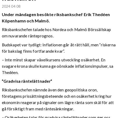
2024 04 08
Under måndagen besökte riksbankschef Erik Thedéen
Köpenhamn och Malmö.
Riksbankschefen talade hos Nordea och Malmö Börssällskap
om nuvarande ränteprognos.
Budskapet var tydligt: Inflationen går åt rätt håll, men ”riskerna
för bakslag finns fortfarande kvar”.
– Inte minst skapar växelkursens utveckling osäkerhet. En
svagare krona skulle kunna ge oönskade inflationsimpulser, sa
Thedéen.
”Gradvisa räntelättnader”
Riksbankschefen nämnde även den geopolitiska oron,
företagens prissättningsbeteende och en osäkerhet kring hur
ekonomin reagerar på signaler om lägre ränta som skäl för att
gå försiktigt fram med räntesänkningar.
– Osäkerheten talar för gradvisa räntelättnader som ger oss