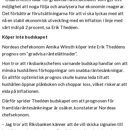
möjlighet att noga följa och analysera hur ekonomin reagerar.
Det förbättrar förutsättningarna för att vi ska lyckas med att
nå en stabil ekonomisk utveckling med en inflation i linje med
vårt mål på 2 procent, sa Erik Thedéen.
Köper inte budskapet
Nordeas chefekonom Annika Winsth köper inte Erik Thedéens
prognos om ”gradvisa räntelättnader”.
Hon tror att riksbankschefens varnande budskap handlar om att
minska hushållens förhoppningar om snabba räntesänkningar.
En alltför optimistisk prognos skulle kunna leda till att
hushållen öppnar plånboken och shoppar loss, vilket riskerar att
elda på inflationen.
Därför sprider Thedéen budskapet om att prognosen för
framtida räntesänkningar är osäker, konstaterar Nordeas
chefsekonom.
– Jag tror att Riksbanken känner att de vill skicka signalen till