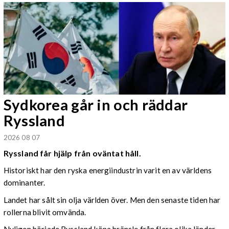
Sydkorea går in och räddar
Ryssland
2026 08 07
Ryssland får hjälp från oväntat håll.
Historiskt har den ryska energiindustrin varit en av världens
dominanter.
Landet har sålt sin olja världen över. Men den senaste tiden har
rollerna blivit omvända.
Nyligen började Ryssland köpa bränsle från flera olika länder,