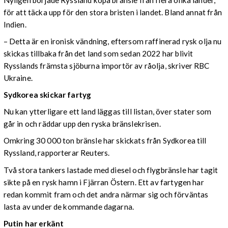
för att täcka upp för den stora bristen i landet. Bland annat från
Indien.
– Detta är en ironisk vändning, eftersom raffinerad rysk olja nu
skickas tillbaka från det land som sedan 2022 har blivit
Rysslands främsta sjöburna importör av råolja, skriver RBC
Ukraine.
Sydkorea skickar fartyg
Nu kan ytterligare ett land läggas till listan, över stater som
går in och räddar upp den ryska bränslekrisen.
Omkring 30 000 ton bränsle har skickats från Sydkorea till
Ryssland, rapporterar Reuters.
Två stora tankers lastade med diesel och flygbränsle har tagit
sikte på en rysk hamn i Fjärran Östern. Ett av fartygen har
redan kommit fram och det andra närmar sig och förväntas
lasta av under de kommande dagarna.
Putin har erkänt