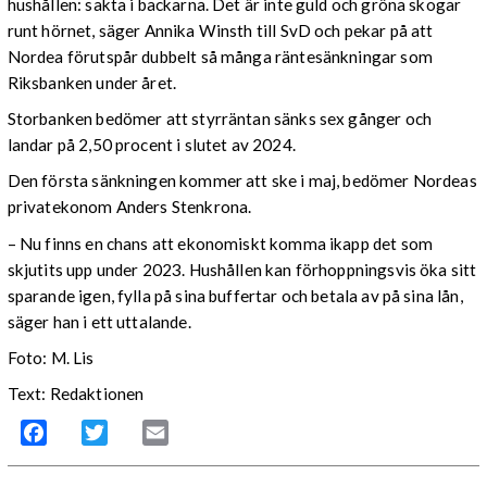
hushållen: sakta i backarna. Det är inte guld och gröna skogar
runt hörnet, säger Annika Winsth till SvD och pekar på att
Nordea förutspår dubbelt så många räntesänkningar som
Riksbanken under året.
Storbanken bedömer att styrräntan sänks sex gånger och
landar på 2,50 procent i slutet av 2024.
Den första sänkningen kommer att ske i maj, bedömer Nordeas
privatekonom Anders Stenkrona.
– Nu finns en chans att ekonomiskt komma ikapp det som
skjutits upp under 2023. Hushållen kan förhoppningsvis öka sitt
sparande igen, fylla på sina buffertar och betala av på sina lån,
säger han i ett uttalande.
Foto: M. Lis
Text: Redaktionen
Facebook
Twitter
Email