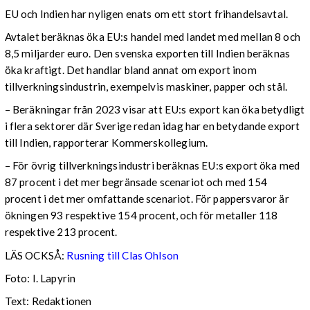
EU och Indien har nyligen enats om ett stort frihandelsavtal.
Avtalet beräknas öka EU:s handel med landet med mellan 8 och
8,5 miljarder euro. Den svenska exporten till Indien beräknas
öka kraftigt. Det handlar bland annat om export inom
tillverkningsindustrin, exempelvis maskiner, papper och stål.
– Beräkningar från 2023 visar att EU:s export kan öka betydligt
i flera sektorer där Sverige redan idag har en betydande export
till Indien, rapporterar Kommerskollegium.
– För övrig tillverkningsindustri beräknas EU:s export öka med
87 procent i det mer begränsade scenariot och med 154
procent i det mer omfattande scenariot. För pappersvaror är
ökningen 93 respektive 154 procent, och för metaller 118
respektive 213 procent.
LÄS OCKSÅ:
Rusning till Clas Ohlson
Foto: I. Lapyrin
Text: Redaktionen