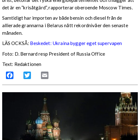
brist, betonar det ryska energidepartementet och tillägger att
det är en ”krisåtgärd”, rapporterar oberoende Moscow Times.
Samtidigt har importen av både bensin och diesel från de
allierade grannarna i Belarus nått rekordnivåer den senaste
månaden.
LÄS OCKSÅ:
Beskedet: Ukraina bygger eget supervapen
Foto: D. Bernard resp President of Russia Office
Text: Redaktionen
Facebook
Twitter
Email