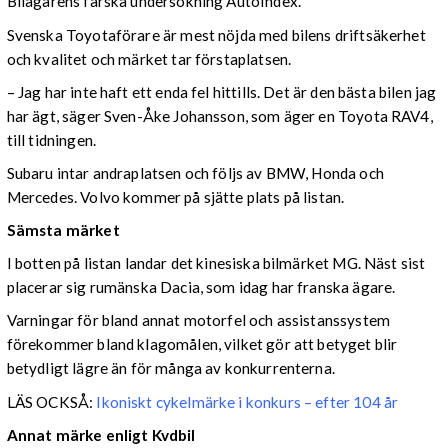
Bilägarens färska undersökning AutoIndex.
Svenska Toyotaförare är mest nöjda med bilens driftsäkerhet
och kvalitet och märket tar förstaplatsen.
– Jag har inte haft ett enda fel hittills. Det är den bästa bilen jag
har ägt, säger Sven-Åke Johansson, som äger en Toyota RAV4,
till tidningen.
Subaru intar andraplatsen och följs av BMW, Honda och
Mercedes. Volvo kommer på sjätte plats på listan.
Sämsta märket
I botten på listan landar det kinesiska bilmärket MG. Näst sist
placerar sig rumänska Dacia, som idag har franska ägare.
Varningar för bland annat motorfel och assistanssystem
förekommer bland klagomålen, vilket gör att betyget blir
betydligt lägre än för många av konkurrenterna.
LÄS OCKSÅ:
Ikoniskt cykelmärke i konkurs – efter 104 år
Annat märke enligt Kvdbil