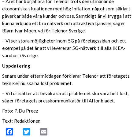
– Året har börjat bra för Telenor trots den utmanande
ekonomiska situationen med hög inflation, något som såklart
påverkar både våra kunder och oss. Samtidigt är vi trygga i att
kunna erbjuda ett bra nätverk och attraktiva tjänster, säger
Bjørn Ivar Moen, vd för Telenor Sverige.
– Vi ser stora möjligheter inom 5G på företagssidan och ett
exempel på det är att vi levererar 5G-nätverk till alla IKEA-
varuhus i Sverige.
Uppdatering
Senare under eftermiddagen förklarar Telenor att företagets
tekniker nu ska ha löst problemet.
– Vi fortsätter att bevaka så att problemet ska vara helt löst,
säger företagets presskommunikatör till Aftonbladet.
Foto: P. Du Preez
Text: Redaktionen
Facebook
Twitter
Email