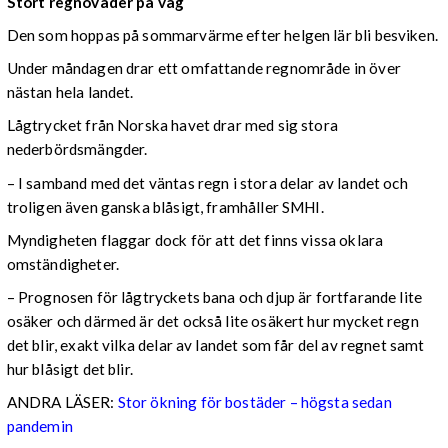
Stort regnoväder på väg
Den som hoppas på sommarvärme efter helgen lär bli besviken.
Under måndagen drar ett omfattande regnområde in över
nästan hela landet.
Lågtrycket från Norska havet drar med sig stora
nederbördsmängder.
– I samband med det väntas regn i stora delar av landet och
troligen även ganska blåsigt, framhåller SMHI.
Myndigheten flaggar dock för att det finns vissa oklara
omständigheter.
– Prognosen för lågtryckets bana och djup är fortfarande lite
osäker och därmed är det också lite osäkert hur mycket regn
det blir, exakt vilka delar av landet som får del av regnet samt
hur blåsigt det blir.
ANDRA LÄSER:
Stor ökning för bostäder – högsta sedan
pandemin