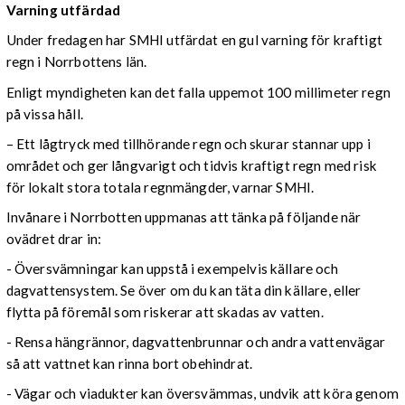
Varning utfärdad
Under fredagen har SMHI utfärdat en gul varning för kraftigt
regn i Norrbottens län.
Enligt myndigheten kan det falla uppemot 100 millimeter regn
på vissa håll.
– Ett lågtryck med tillhörande regn och skurar stannar upp i
området och ger långvarigt och tidvis kraftigt regn med risk
för lokalt stora totala regnmängder, varnar SMHI.
Invånare i Norrbotten uppmanas att tänka på följande när
ovädret drar in:
- Översvämningar kan uppstå i exempelvis källare och
dagvattensystem. Se över om du kan täta din källare, eller
flytta på föremål som riskerar att skadas av vatten.
- Rensa hängrännor, dagvattenbrunnar och andra vattenvägar
så att vattnet kan rinna bort obehindrat.
- Vägar och viadukter kan översvämmas, undvik att köra genom