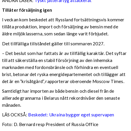
ANDRA LÄSER:
Tyskt jättefartyg attackerat
Tillåter försäljning igen
I veckan kom beskedet att Ryssland fortsättningsvis kommer
tillåta produktion, import och försäljning av bensin med de
äldre miljöklasserna, som sedan länge varit förbjudet.
Det tillfälliga tillståndet gäller till sommaren 2027.
– Det beslut som har fattats är av tillfällig karaktär. Det syftar
till att säkerställa en stabil försörjning av den inhemska
marknaden med fordonsbränsle och förhindra en eventuell
brist, betonar det ryska energidepartementet och tillägger att
det är en ”krisåtgärd”, rapporterar oberoende Moscow Times.
Samtidigt har importen av både bensin och diesel från de
allierade grannarna i Belarus nått rekordnivåer den senaste
månaden.
LÄS OCKSÅ:
Beskedet: Ukraina bygger eget supervapen
Foto: D. Bernard resp President of Russia Office