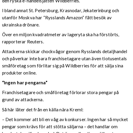
den ryska e-handelsjätten Wildberries.
I bland annat St. Petersburg, Krasnodar, Jekaterinburg och
utanför Moskva har “Rysslands Amazon” fått besök av
ukrainska drönare.
Över en miljon kvadratmeter av lageryta ska ha förstörts,
rapporterar Reuters.
Attackerna skickar chockvågor genom Rysslands detaljhandel
och påverkar inte bara franchisetagare utan även tiotusentals
småföretag som förlitar sig på Wildberries för att sälja sina
produkter online.
“Ingen har pengarna”
Franchisetagare och småföretag förlorar stora pengar på
grund av attackerna.
Så här låter det från en källa nära Kreml:
– Det kommer att bli en våg av konkurser. Ingen har så mycket
pengar som krävs för att stötta säljarna – det handlar om