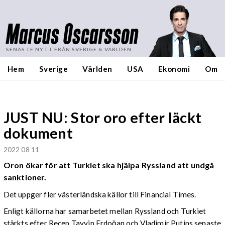
Marcus Oscarsson
SENASTE NYTT FRÅN SVERIGE & VÄRLDEN
Hem
Sverige
Världen
USA
Ekonomi
Om
JUST NU: Stor oro efter läckt
dokument
2022 08 11
Oron ökar för att Turkiet ska hjälpa Ryssland att undgå
sanktioner.
Det uppger fler västerländska källor till Financial Times.
Enligt källorna har samarbetet mellan Ryssland och Turkiet
stärkts efter Recep Tayyip Erdoğan och Vladimir Putins senaste