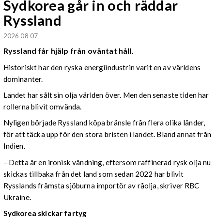
Sydkorea går in och räddar
Ryssland
2026 08 07
Ryssland får hjälp från oväntat håll.
Historiskt har den ryska energiindustrin varit en av världens
dominanter.
Landet har sålt sin olja världen över. Men den senaste tiden har
rollerna blivit omvända.
Nyligen började Ryssland köpa bränsle från flera olika länder,
för att täcka upp för den stora bristen i landet. Bland annat från
Indien.
– Detta är en ironisk vändning, eftersom raffinerad rysk olja nu
skickas tillbaka från det land som sedan 2022 har blivit
Rysslands främsta sjöburna importör av råolja, skriver RBC
Ukraine.
Sydkorea skickar fartyg