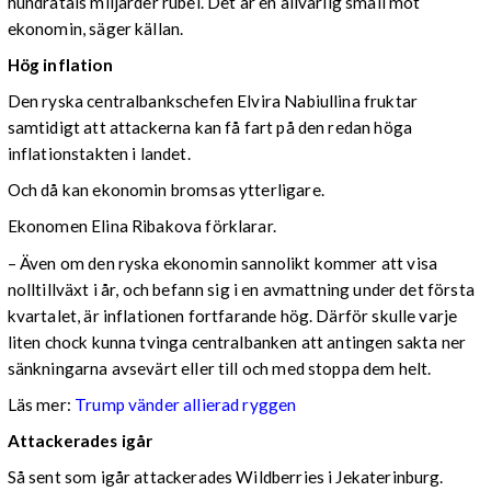
hundratals miljarder rubel. Det är en allvarlig smäll mot
ekonomin, säger källan.
Hög inflation
Den ryska centralbankschefen Elvira Nabiullina fruktar
samtidigt att attackerna kan få fart på den redan höga
inflationstakten i landet.
Och då kan ekonomin bromsas ytterligare.
Ekonomen Elina Ribakova förklarar.
– Även om den ryska ekonomin sannolikt kommer att visa
nolltillväxt i år, och befann sig i en avmattning under det första
kvartalet, är inflationen fortfarande hög. Därför skulle varje
liten chock kunna tvinga centralbanken att antingen sakta ner
sänkningarna avsevärt eller till och med stoppa dem helt.
Läs mer:
Trump vänder allierad ryggen
Attackerades igår
Så sent som igår attackerades Wildberries i Jekaterinburg.