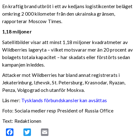
En kraftig brand utbröt i ett av kedjans logistikcenter beläget
omkring 2 000 kilometer från den ukrainska gränsen,
rapporterar Moscow Times.
1,18 miljoner
Satellitbilder visar att minst 1,18 miljoner kvadratmeter av
Wildberries lageryta – vilket motsvarar mer än 20 procent av
bolagets totala kapacitet – har skadats eller förstörts sedan
kampanjen inleddes.
Attacker mot Wildberries har bland annat registrerats i
Jekaterinburg, Izhevsk, St. Petersburg, Krasnodar, Ryazan,
Penza, Volgograd och utanför Moskva.
Läs mer:
Tysklands förbundskansler kan avsättas
Foto:
Sociala medier resp President of Russia Office
Text: Redaktionen
Facebook
Twitter
Email