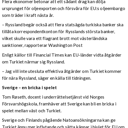
Flera ekonomer betonar att ett sådant drag kan dölja
ursprunget för oljeexporten och försvåra för EU:s oljeembargo
som träder i kraft nästa år.
– Ryssland begär också att flera statsägda turkiska banker ska
tillåta korrespondentkonton för Rysslands största banker,
vilket skulle vara ett flagrant brott mot västerländska
sanktioner, rapporterar Washington Post
Enligt källor till Financial Times kan EU-länder vidta åtgärder
om Turkiet närmar sig Ryssland.
– Jag vill inte utesluta effektiva åtgärder om Turkiet kommer
för nära Ryssland, säger en källa till tidningen.
Sverige ­– en bricka i spelet
Tom Røseth, docent i underrättelsetjänst vid Norges
Försvarshögskola, framhäver att Sverige kan bli en bricka i
spelet mellan väst och Turkiet.
Sverige och Finlands pågående Natoansökningarna kan ge
Turkiet ännu mer inflytande och sätta käppar i hjulet för EU om