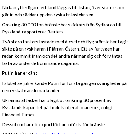
Nu kan ytterligare ett land läggas till listan, över stater som
går in och räddar upp den ryska bränslekrisen.
Omkring 30 000 ton bränsle har skickats från Sydkorea till
Ryssland, rapporterar Reuters.
Två stora tankers lastade med diesel och flygbränsle har tagit
sikte på en rysk hamn i Fjärran Östern. Ett av fartygen har
redan kommit fram och det andra närmar sig och förväntas
lasta av under de kommande dagarna.
Putin har erkänt
I slutet av juli erkände Putin för första gången svårigheter på
den ryska bränslemarknaden.
Ukrainas attacker har slagit ut omkring 30 procent av
Rysslands kapacitet på landets oljeraffinaderier, enligt
Financial Times.
Dessutom har ett exportförbud införts för bränsle.