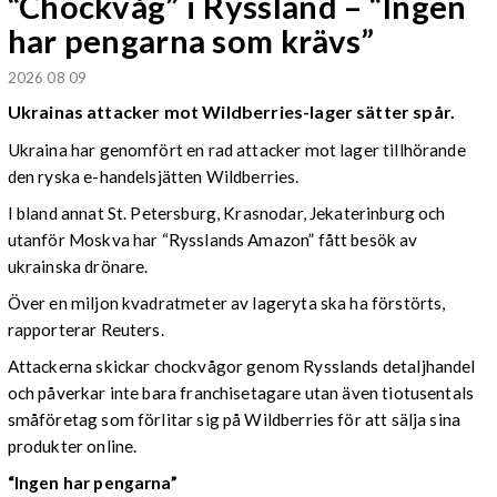
“Chockvåg” i Ryssland – “Ingen
har pengarna som krävs”
2026 08 09
Ukrainas attacker mot Wildberries-lager sätter spår.
Ukraina har genomfört en rad attacker mot lager tillhörande
den ryska e-handelsjätten Wildberries.
I bland annat St. Petersburg, Krasnodar, Jekaterinburg och
utanför Moskva har “Rysslands Amazon” fått besök av
ukrainska drönare.
Över en miljon kvadratmeter av lageryta ska ha förstörts,
rapporterar Reuters.
Attackerna skickar chockvågor genom Rysslands detaljhandel
och påverkar inte bara franchisetagare utan även tiotusentals
småföretag som förlitar sig på Wildberries för att sälja sina
produkter online.
“Ingen har pengarna”