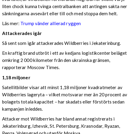
liten chock kunna tvinga centralbanken att antingen sakta ner
sänkningarna avsevärt eller till och med stoppa dem helt.
Läs mer:
Trump vänder allierad ryggen
Attackerades igår
Så sent som igår attackerades Wildberries i Jekaterinburg.
En kraftig brand utbröt i ett av kedjans logistikcenter beläget
omkring 2 000 kilometer från den ukrainska gränsen,
rapporterar Moscow Times.
1,18 miljoner
Satellitbilder visar att minst 1,18 miljoner kvadratmeter av
Wildberries lageryta – vilket motsvarar mer än 20 procent av
bolagets totala kapacitet – har skadats eller förstörts sedan
kampanjen inleddes.
Attacker mot Wildberries har bland annat registrerats i
Jekaterinburg, Izhevsk, St. Petersburg, Krasnodar, Ryazan,
Penza, Volgograd och utanför Moskva.