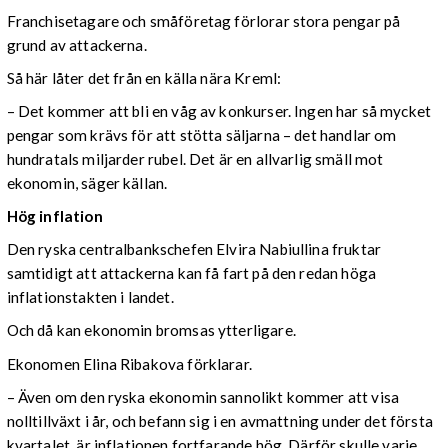
Franchisetagare och småföretag förlorar stora pengar på
grund av attackerna.
Så här låter det från en källa nära Kreml:
– Det kommer att bli en våg av konkurser. Ingen har så mycket
pengar som krävs för att stötta säljarna – det handlar om
hundratals miljarder rubel. Det är en allvarlig smäll mot
ekonomin, säger källan.
Hög inflation
Den ryska centralbankschefen Elvira Nabiullina fruktar
samtidigt att attackerna kan få fart på den redan höga
inflationstakten i landet.
Och då kan ekonomin bromsas ytterligare.
Ekonomen Elina Ribakova förklarar.
– Även om den ryska ekonomin sannolikt kommer att visa
nolltillväxt i år, och befann sig i en avmattning under det första
kvartalet, är inflationen fortfarande hög. Därför skulle varje