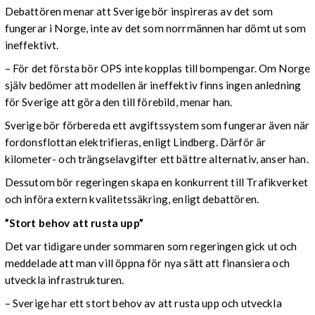
Debattören menar att Sverige bör inspireras av det som
fungerar i Norge, inte av det som norrmännen har dömt ut som
ineffektivt.
– För det första bör OPS inte kopplas till bompengar. Om Norge
själv bedömer att modellen är ineffektiv finns ingen anledning
för Sverige att göra den till förebild, menar han.
Sverige bör förbereda ett avgiftssystem som fungerar även när
fordonsflottan elektrifieras, enligt Lindberg. Därför är
kilometer- och trängselavgifter ett bättre alternativ, anser han.
Dessutom bör regeringen skapa en konkurrent till Trafikverket
och införa extern kvalitetssäkring, enligt debattören.
”Stort behov att rusta upp”
Det var tidigare under sommaren som regeringen gick ut och
meddelade att man vill öppna för nya sätt att finansiera och
utveckla infrastrukturen.
– Sverige har ett stort behov av att rusta upp och utveckla