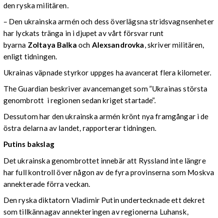
den ryska militären.
– Den ukrainska armén och dess överlägsna stridsvagnsenheter
har lyckats tränga in i djupet av vårt försvar runt
byarna
Zoltaya Balka
och
Alexsandrovka
, skriver militären,
enligt tidningen.
Ukrainas väpnade styrkor uppges ha avancerat flera kilometer.
The Guardian beskriver avancemanget som ”Ukrainas största
genombrott i regionen sedan kriget startade”.
Dessutom har den ukrainska armén krönt nya framgångar i de
östra delarna av landet, rapporterar tidningen.
Putins bakslag
Det ukrainska genombrottet innebär att Ryssland inte längre
har full kontroll över någon av de fyra provinserna som Moskva
annekterade förra veckan.
Den ryska diktatorn Vladimir Putin undertecknade ett dekret
som tillkännagav annekteringen av regionerna Luhansk,