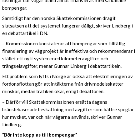
lösningar där vägar bland annat finansieras med så kallade
bompengar.
Samtidigt har den norska Skattekommissionen dragit
slutsatsen att det systemet fungerar dåligt, skriver Lindberg i
en debattartikel i DN.
– Kommissionen konstaterar att bompengar som tillfällig
finansiering av vägprojekt är ineffektiva och rekommenderar i
stället ett nytt system med kilometeravgifter och
trängselavgifter, menar Gunnar Linberg i debattartikeln.
Ett problem som lyfts i Norge är också att elektrifieringen av
fordonsflottan gör att intäkterna från drivmedelsskatter
minskar, medan trafiken ökar, enligt debattören.
– Därför vill Skattekommissionen ersätta dagens
bränslebaserade beskattning med avgifter som bättre speglar
hur mycket, var och när vägarna används, skriver Gunnar
Lindberg.
”Bör inte kopplas till bompengar”