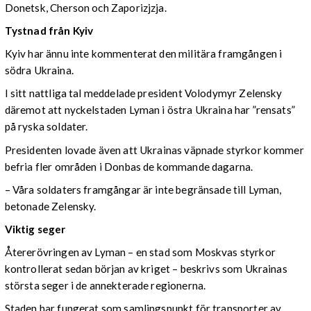
Donetsk, Cherson och Zaporizjzja.
Tystnad från Kyiv
Kyiv har ännu inte kommenterat den militära framgången i
södra Ukraina.
I sitt nattliga tal meddelade president Volodymyr Zelensky
däremot att nyckelstaden Lyman i östra Ukraina har ”rensats”
på ryska soldater.
Presidenten lovade även att Ukrainas väpnade styrkor kommer
befria fler områden i Donbas de kommande dagarna.
– Våra soldaters framgångar är inte begränsade till Lyman,
betonade Zelensky.
Viktig seger
Återerövringen av Lyman – en stad som Moskvas styrkor
kontrollerat sedan början av kriget – beskrivs som Ukrainas
största seger i de annekterade regionerna.
Staden har fungerat som samlingspunkt för transporter av