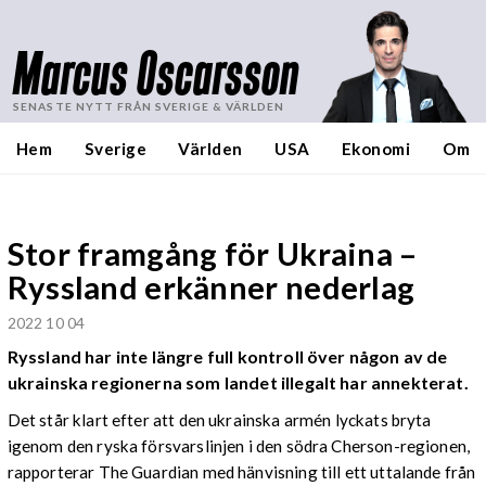
Marcus Oscarsson
SENASTE NYTT FRÅN SVERIGE & VÄRLDEN
Hem
Sverige
Världen
USA
Ekonomi
Om
Stor framgång för Ukraina –
Ryssland erkänner nederlag
2022 10 04
Ryssland har inte längre full kontroll över någon av de
ukrainska regionerna som landet illegalt har annekterat.
Det står klart efter att den ukrainska armén lyckats bryta
igenom den ryska försvarslinjen i den södra Cherson-regionen,
rapporterar The Guardian med hänvisning till ett uttalande från