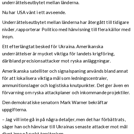
underrättelseutbytet mellan länderna.
Nu har USA vänt i ett avseende.
Underrättelseutbytet mellan länderna har återgått till tidigare
nivåer, rapporterar Politico med hänvisning till flera källor med
insyn.
Ett efterlängtat besked för Ukraina. Amerikanska
underrättelser är mycket viktiga för landets krigföring,
däribland precisionsattacker mot ryska anläggningar.
Amerikanska satelliter och signalspaning används bland annat
för att lokalisera viktiga mål som ledningscentraler,
ammunitionslager och logistiska knutpunkter. Det ger även en
förvarning om ryska attackplaner och inkommande projektiler.
Den demokratiske senatorn Mark Warner bekräftar
uppgifterna.
– Jag vill inte gå in på några detaljer, men det har förbättrats,
säger han och hänvisar till Ukrainas senaste attacker mot mål
djupt inne på ryskt territorium.