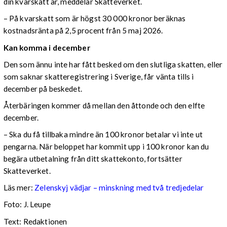
din kvarskatt är, meddelar Skatteverket.
– På kvarskatt som är högst 30 000 kronor beräknas
kostnadsränta på 2,5 procent från 5 maj 2026.
Kan komma i december
Den som ännu inte har fått besked om den slutliga skatten, eller
som saknar skatteregistrering i Sverige, får vänta tills i
december på beskedet.
Återbäringen kommer då mellan den åttonde och den elfte
december.
– Ska du få tillbaka mindre än 100 kronor betalar vi inte ut
pengarna. När beloppet har kommit upp i 100 kronor kan du
begära utbetalning från ditt skattekonto, fortsätter
Skatteverket.
Läs mer:
Zelenskyj vädjar – minskning med två tredjedelar
Foto:
J. Leupe
Text: Redaktionen