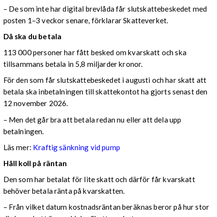
– De som inte har digital brevlåda får slutskattebeskedet med
posten 1–3 veckor senare, förklarar Skatteverket.
Då ska du betala
113 000 personer har fått besked om kvarskatt och ska
tillsammans betala in 5,8 miljarder kronor.
För den som får slutskattebeskedet i augusti och har skatt att
betala ska inbetalningen till skattekontot ha gjorts senast den
12 november 2026.
– Men det går bra att betala redan nu eller att dela upp
betalningen.
Läs mer:
Kraftig sänkning vid pump
Håll koll på räntan
Den som har betalat för lite skatt och därför får kvarskatt
behöver betala ränta på kvarskatten.
– Från vilket datum kostnadsräntan beräknas beror på hur stor