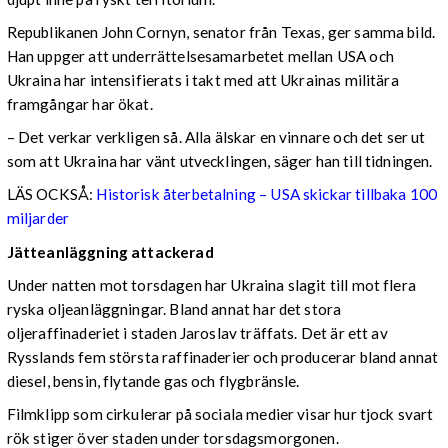
Republikanen John Cornyn, senator från Texas, ger samma bild.
Han uppger att underrättelsesamarbetet mellan USA och
Ukraina har intensifierats i takt med att Ukrainas militära
framgångar har ökat.
– Det verkar verkligen så. Alla älskar en vinnare och det ser ut
som att Ukraina har vänt utvecklingen, säger han till tidningen.
LÄS OCKSÅ:
Historisk återbetalning – USA skickar tillbaka 100
miljarder
Jätteanläggning attackerad
Under natten mot torsdagen har Ukraina slagit till mot flera
ryska oljeanläggningar. Bland annat har det stora
oljeraffinaderiet i staden Jaroslav träffats. Det är ett av
Rysslands fem största raffinaderier och producerar bland annat
diesel, bensin, flytande gas och flygbränsle.
Filmklipp som cirkulerar på sociala medier visar hur tjock svart
rök stiger över staden under torsdagsmorgonen.