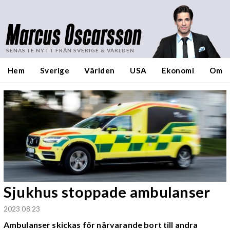
Marcus Oscarsson
SENASTE NYTT FRÅN SVERIGE & VÄRLDEN
Hem
Sverige
Världen
USA
Ekonomi
Om
Sjukhus stoppade ambulanser
2023 08 23
Ambulanser skickas för närvarande bort till andra