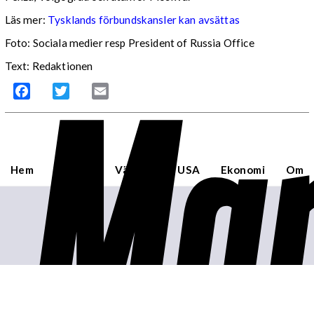
Läs mer:
Tysklands förbundskansler kan avsättas
Foto:
Sociala medier resp President of Russia Office
Mar
Text: Redaktionen
Facebook
Twitter
Email
Hem
Sverige
Världen
USA
Ekonomi
Om