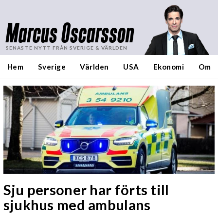
Marcus Oscarsson
SENASTE NYTT FRÅN SVERIGE & VÄRLDEN
Hem
Sverige
Världen
USA
Ekonomi
Om
Sju personer har förts till
sjukhus med ambulans