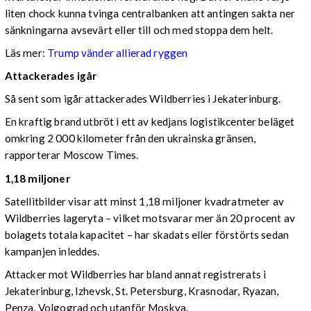
liten chock kunna tvinga centralbanken att antingen sakta ner
sänkningarna avsevärt eller till och med stoppa dem helt.
Läs mer:
Trump vänder allierad ryggen
Attackerades igår
Så sent som igår attackerades Wildberries i Jekaterinburg.
En kraftig brand utbröt i ett av kedjans logistikcenter beläget
omkring 2 000 kilometer från den ukrainska gränsen,
rapporterar Moscow Times.
1,18 miljoner
Satellitbilder visar att minst 1,18 miljoner kvadratmeter av
Wildberries lageryta – vilket motsvarar mer än 20 procent av
bolagets totala kapacitet – har skadats eller förstörts sedan
kampanjen inleddes.
Attacker mot Wildberries har bland annat registrerats i
Jekaterinburg, Izhevsk, St. Petersburg, Krasnodar, Ryazan,
Penza, Volgograd och utanför Moskva.