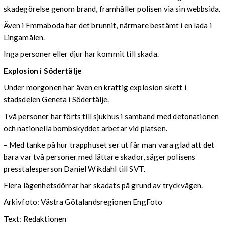
skadegörelse genom brand, framhåller polisen via sin webbsida.
Även i Emmaboda har det brunnit, närmare bestämt i en lada i
Lingamålen.
Inga personer eller djur har kommit till skada.
Explosion i Södertälje
Under morgonen har även en kraftig explosion skett i
stadsdelen Geneta i Södertälje.
Två personer har förts till sjukhus i samband med detonationen
och nationella bombskyddet arbetar vid platsen.
– Med tanke på hur trapphuset ser ut får man vara glad att det
bara var två personer med lättare skador, säger polisens
presstalesperson Daniel Wikdahl till SVT.
Flera lägenhetsdörrar har skadats på grund av tryckvågen.
Arkivfoto: Västra Götalandsregionen EngFoto
Text: Redaktionen