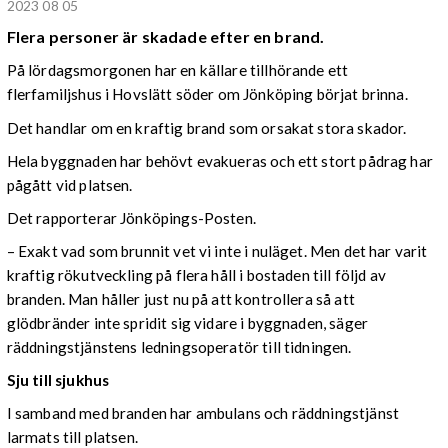
2023 08 05
Flera personer är skadade efter en brand.
På lördagsmorgonen har en källare tillhörande ett
flerfamiljshus i Hovslätt söder om Jönköping börjat brinna.
Det handlar om en kraftig brand som orsakat stora skador.
Hela byggnaden har behövt evakueras och ett stort pådrag har
pågått vid platsen.
Det rapporterar Jönköpings-Posten.
– Exakt vad som brunnit vet vi inte i nuläget. Men det har varit
kraftig rökutveckling på flera håll i bostaden till följd av
branden. Man håller just nu på att kontrollera så att
glödbränder inte spridit sig vidare i byggnaden, säger
räddningstjänstens ledningsoperatör till tidningen.
Sju till sjukhus
I samband med branden har ambulans och räddningstjänst
larmats till platsen.