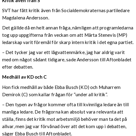
Kritik även från S
SVT har fått kritik även från Socialdemokraternas partiledare
Magdalena Andersson.
Det gällde då en helt annan fråga, nämligen att programledarna
tog upp uppgifterna från veckan om att Märta Stenevis (MP)
ledarskap varit föremål för skarp intern kritik i det egna partiet.
– Det tycker jag var ett lågvattenmärke, jag har aldrig varit
med om något sådant tidigare, sade Andersson till Aftonbladet
efter debatten.
Medhåll av KD och C
Hon fick medhåll av både Ebba Busch (KD) och Muharrem
Demirok (C) som kallar frågan för “under all kritik”.
– Den typen av frågor kommer ofta till kvinnliga ledare än till
manliga ledare. De frågorna kan absolut vara relevanta att
ställa, finns det kritik mot arbetsmiljö behöver man ta det på
allvar, men jag var förvånad över att det kom upp i debatten,
säger Ebba Busch till Aftonbladet.