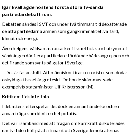
Igår kväll ägde höstens första stora tv-sända
partiledardebatt rum.
Debatten sändes i SVT och under två timmars tid debatterade
de åtta partiledarna ämnen som gängkriminalitet, välfärd,
klimat och energi.
Även helgens våldsamma attacker i Israel fick stort utrymme i
sändningen där flera partiledare fördömde både angreppen och
det firande som synts på gator i Sverige.
– Det är fasansfullt. Att människor firar terrorister som dödar
oskyldiga i Israel är groteskt. De borde skämmas, sade
exempelvis statsminister Ulf Kristersson (M).
Kritiken: fick inte tala
I debattens efterspel är det dock en annan händelse och en
annan fråga som blivit en het potatis.
Det var i samband med att frågan om kärnkraft diskuterades
när tv-tiden höll på att rinna ut och Sverigedemokraternas