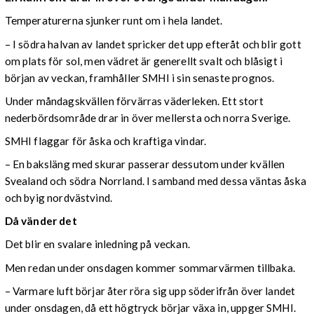
Temperaturerna sjunker runt om i hela landet.
– I södra halvan av landet spricker det upp efteråt och blir gott
om plats för sol, men vädret är generellt svalt och blåsigt i
början av veckan, framhåller SMHI i sin senaste prognos.
Under måndagskvällen förvärras väderleken. Ett stort
nederbördsområde drar in över mellersta och norra Sverige.
SMHI flaggar för åska och kraftiga vindar.
– En baksläng med skurar passerar dessutom under kvällen
Svealand och södra Norrland. I samband med dessa väntas åska
och byig nordvästvind.
Då vänder det
Det blir en svalare inledning på veckan.
Men redan under onsdagen kommer sommarvärmen tillbaka.
– Varmare luft börjar åter röra sig upp söderifrån över landet
under onsdagen, då ett högtryck börjar växa in, uppger SMHI.