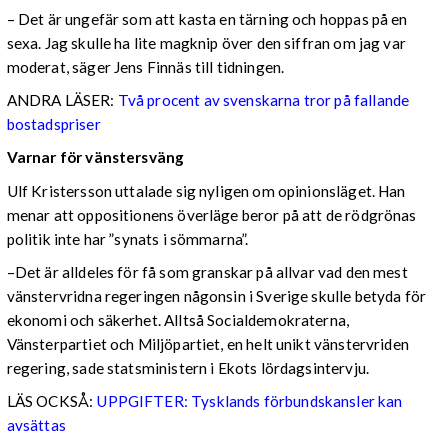
– Det är ungefär som att kasta en tärning och hoppas på en
sexa. Jag skulle ha lite magknip över den siffran om jag var
moderat, säger Jens Finnäs till tidningen.
ANDRA LÄSER:
Två procent av svenskarna tror på fallande
bostadspriser
Varnar för vänstersväng
Ulf Kristersson uttalade sig nyligen om opinionsläget. Han
menar att oppositionens överläge beror på att de rödgrönas
politik inte har ”synats i sömmarna”.
–Det är alldeles för få som granskar på allvar vad den mest
vänstervridna regeringen någonsin i Sverige skulle betyda för
ekonomi och säkerhet. Alltså Socialdemokraterna,
Vänsterpartiet och Miljöpartiet, en helt unikt vänstervriden
regering, sade statsministern i Ekots lördagsintervju.
LÄS OCKSÅ:
UPPGIFTER: Tysklands förbundskansler kan
avsättas