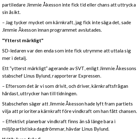
partiledare Jimmie Åkesson inte fick tid eller chans att uttrycka
sin åsikt.
– Jag tycker mycket om kärnkraft, jag fick inte säga det, sade
Jimmie Åkesson innan programmet avslutades.
"Ytterst märkligt"
SD-ledaren var den enda som inte fick utrymme att uttala sig
mer i detalj.
Ett “ytterst märkligt” agerande av SVT, enligt Jimmie Åkessons
stabschef Linus Bylund, rapporterar Expressen.
– Eftersom det är vi som drivit, och driver, kärnkraftsfrågan
hårdast, uttrycker han till tidningen.
Stabschefen säger att Jimmie Åkesson hade lyft fram partiets
vilja att prioritera kärnkraft före vindkraft om han fått chansen.
– Effektivt planerbar vindkraft finns än så länge bara i
miljöpartistiska dagdrömmar, hävdar Linus Bylund.