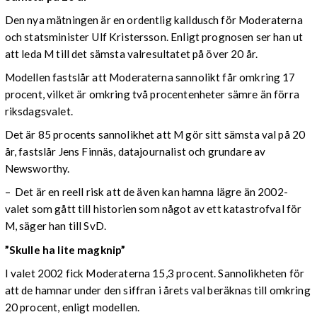
Den nya mätningen är en ordentlig kalldusch för Moderaterna
och statsminister Ulf Kristersson. Enligt prognosen ser han ut
att leda M till det sämsta valresultatet på över 20 år.
Modellen fastslår att Moderaterna sannolikt får omkring 17
procent, vilket är omkring två procentenheter sämre än förra
riksdagsvalet.
Det är 85 procents sannolikhet att M gör sitt sämsta val på 20
år, fastslår Jens Finnäs, datajournalist och grundare av
Newsworthy.
– Det är en reell risk att de även kan hamna lägre än 2002-
valet som gått till historien som något av ett katastrofval för
M, säger han till SvD.
”Skulle ha lite magknip”
I valet 2002 fick Moderaterna 15,3 procent. Sannolikheten för
att de hamnar under den siffran i årets val beräknas till omkring
20 procent, enligt modellen.