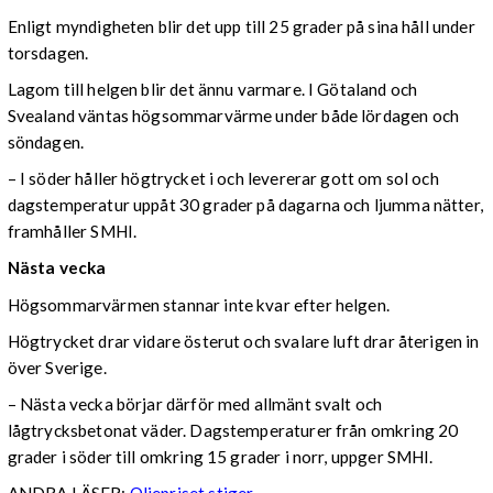
Enligt myndigheten blir det upp till 25 grader på sina håll under
torsdagen.
Lagom till helgen blir det ännu varmare. I Götaland och
Svealand väntas högsommarvärme under både lördagen och
söndagen.
– I söder håller högtrycket i och levererar gott om sol och
dagstemperatur uppåt 30 grader på dagarna och ljumma nätter,
framhåller SMHI.
Nästa vecka
Högsommarvärmen stannar inte kvar efter helgen.
Högtrycket drar vidare österut och svalare luft drar återigen in
över Sverige.
– Nästa vecka börjar därför med allmänt svalt och
lågtrycksbetonat väder. Dagstemperaturer från omkring 20
grader i söder till omkring 15 grader i norr, uppger SMHI.