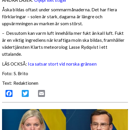
ANDRA LÄSER:
Oljepriset stiger
Åska bildas oftast under sommarmånaderna. Det har flera
förklaringar – solen är stark, dagarna är längre och
uppvärmningen av marken är som störst.
– Dessutom kan varm luft innehålla mer fukt än kall luft. Fukt
är en viktig ingrediens när kraftiga moln ska bildas, framhåller
vädertjänsten Klarts meteorolog Lasse Rydqvist i ett
uttalande.
LÄS OCKSÅ:
Ica satsar stort vid norska gränsen
Foto: S. Brito
Text: Redaktionen
Facebook
Twitter
Email