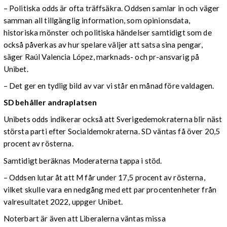
– Politiska odds är ofta träffsäkra. Oddsen samlar in och väger
samman all tillgänglig information, som opinionsdata,
historiska mönster och politiska händelser samtidigt som de
också påverkas av hur spelare väljer att satsa sina pengar,
säger Raúl Valencia López, marknads- och pr-ansvarig på
Unibet.
– Det ger en tydlig bild av var vi står en månad före valdagen.
SD behåller andraplatsen
Unibets odds indikerar också att Sverigedemokraterna blir näst
största parti efter Socialdemokraterna. SD väntas få över 20,5
procent av rösterna.
Samtidigt beräknas Moderaterna tappa i stöd.
– Oddsen lutar åt att M får under 17,5 procent av rösterna,
vilket skulle vara en nedgång med ett par procentenheter från
valresultatet 2022, uppger Unibet.
Noterbart är även att Liberalerna väntas missa