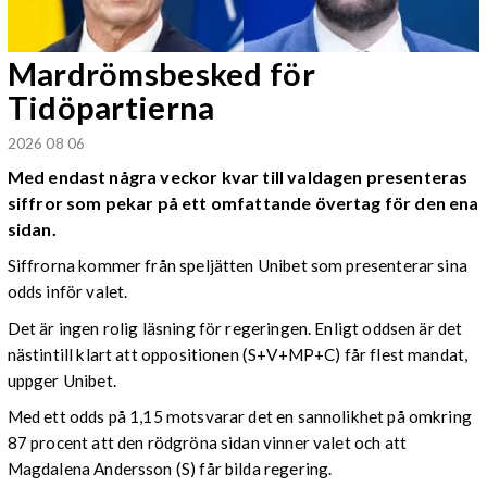
Mardrömsbesked för
Tidöpartierna
2026 08 06
Med endast några veckor kvar till valdagen presenteras
siffror som pekar på ett omfattande övertag för den ena
sidan.
Siffrorna kommer från speljätten Unibet som presenterar sina
odds inför valet.
Det är ingen rolig läsning för regeringen. Enligt oddsen är det
nästintill klart att oppositionen (S+V+MP+C) får flest mandat,
uppger Unibet.
Med ett odds på 1,15 motsvarar det en sannolikhet på omkring
87 procent att den rödgröna sidan vinner valet och att
Magdalena Andersson (S) får bilda regering.