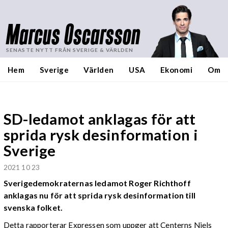
Marcus Oscarsson
SENASTE NYTT FRÅN SVERIGE & VÄRLDEN
Hem
Sverige
Världen
USA
Ekonomi
Om
SD-ledamot anklagas för att
sprida rysk desinformation i
Sverige
2021 10 23
Sverigedemokraternas ledamot Roger Richthoff
anklagas nu för att sprida rysk desinformation till
svenska folket.
Detta rapporterar Expressen som uppger att Centerns Niels