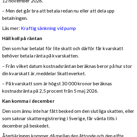
12 november 2026.
– Men det går bra att betala redan nu eller att dela upp
betalningen.
Läs mer:
Kraftig sänkning vid pump
Håll koll på räntan
Den som har betalat för lite skatt och därför får kvarskatt
behöver betala ränta på kvarskatten.
– Från vilket datum kostnadsräntan beräknas beror på hur stor
din kvarskatt är, meddelar Skatteverket.
– På kvarskatt som är högst 30 000 kronor beräknas
kostnadsränta på 2,5 procent från 5 maj 2026.
Kan komma i december
Den som ännu inte har fått besked om den slutliga skatten, eller
som saknar skatteregistrering i Sverige, får vänta tills i
december på beskedet.
Återbäringen kommer då mellan den åttonde och den elfte