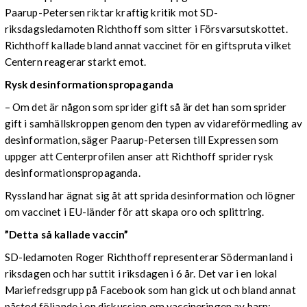
Paarup-Petersen riktar kraftig kritik mot SD-
riksdagsledamoten Richthoff som sitter i Försvarsutskottet.
Richthoff kallade bland annat vaccinet för en giftspruta vilket
Centern reagerar starkt emot.
Rysk desinformationspropaganda
– Om det är någon som sprider gift så är det han som sprider
gift i samhällskroppen genom den typen av vidareförmedling av
desinformation, säger Paarup-Petersen till Expressen som
uppger att Centerprofilen anser att Richthoff sprider rysk
desinformationspropaganda.
Ryssland har ägnat sig åt att sprida desinformation och lögner
om vaccinet i EU-länder för att skapa oro och splittring.
”Detta så kallade vaccin”
SD-ledamoten Roger Richthoff representerar Södermanland i
riksdagen och har suttit i riksdagen i 6 år. Det var i en lokal
Mariefredsgrupp på Facebook som han gick ut och bland annat
påstod följande i en diskussion om vaccineringen av barn: