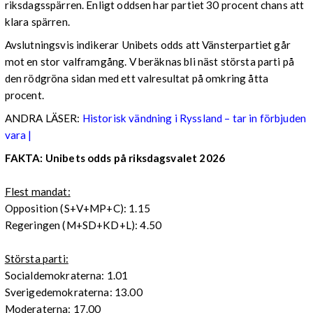
riksdagsspärren. Enligt oddsen har partiet 30 procent chans att
klara spärren.
Avslutningsvis indikerar Unibets odds att Vänsterpartiet går
mot en stor valframgång. V beräknas bli näst största parti på
den rödgröna sidan med ett valresultat på omkring åtta
procent.
ANDRA LÄSER:
Historisk vändning i Ryssland – tar in förbjuden
vara |
FAKTA: Unibets odds på riksdagsvalet 2026
Flest mandat:
Opposition (S+V+MP+C): 1.15
Regeringen (M+SD+KD+L): 4.50
Största parti:
Socialdemokraterna: 1.01
Sverigedemokraterna: 13.00
Moderaterna: 17.00