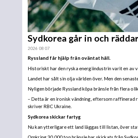
Sydkorea går in och rädda
2026 08 07
Ryssland får hjälp från oväntat håll.
Historiskt har den ryska energiindustrin varit en av 
Landet har sålt sin olja världen över. Men den senaste
Nyligen började Ryssland köpa bränsle från flera olika
– Detta är en ironisk vändning, eftersom raffinerad r
skriver RBC Ukraine.
Sydkorea skickar fartyg
Nu kan ytterligare ett land läggas till listan, över s
Omkring 30 000 ton bränsle har skickats från Sydkore