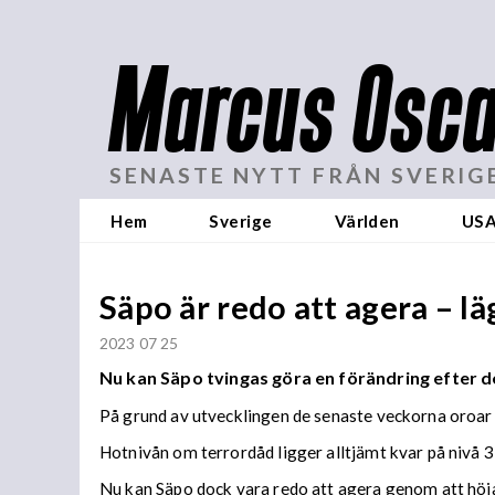
Marcus Osca
SENASTE NYTT FRÅN SVERIG
Hem
Sverige
Världen
US
Säpo är redo att agera – lä
2023 07 25
Nu kan Säpo tvingas göra en förändring efter d
På grund av utvecklingen de senaste veckorna oroar sig
Hotnivån om terrordåd ligger alltjämt kvar på nivå 3 
Nu kan Säpo dock vara redo att agera genom att höja h