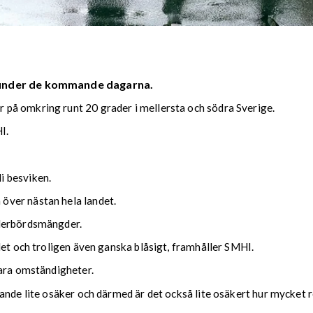
 under de kommande dagarna.
på omkring runt 20 grader i mellersta och södra Sverige.
I.
i besviken.
över nästan hela landet.
ederbördsmängder.
det och troligen även ganska blåsigt, framhåller SMHI.
lara omständigheter.
nde lite osäker och därmed är det också lite osäkert hur mycket reg