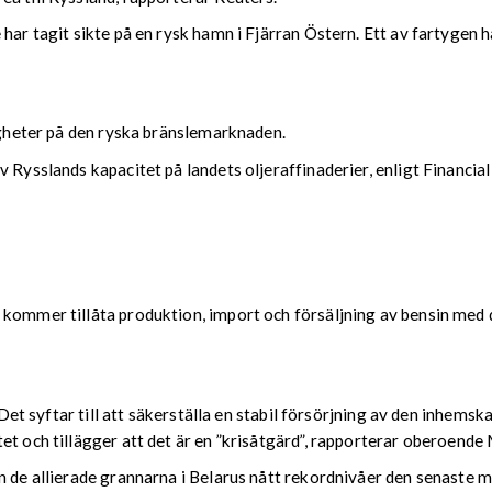
 har tagit sikte på en rysk hamn i Fjärran Östern. Ett av fartygen
righeter på den ryska bränslemarknaden.
 Rysslands kapacitet på landets oljeraffinaderier, enligt Financia
 kommer tillåta produktion, import och försäljning av bensin med d
r. Det syftar till att säkerställa en stabil försörjning av den inh
tet och tillägger att det är en ”krisåtgärd”, rapporterar oberoen
n de allierade grannarna i Belarus nått rekordnivåer den senaste 