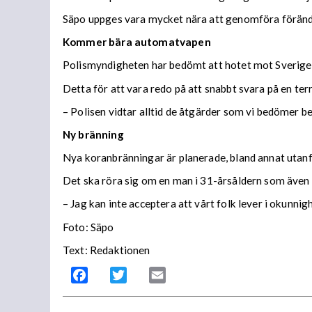
Säpo uppges vara mycket nära att genomföra förändr
Kommer bära automatvapen
Polismyndigheten har bedömt att hotet mot Sverige
Detta för att vara redo på att snabbt svara på en ter
– Polisen vidtar alltid de åtgärder som vi bedömer beh
Ny bränning
Nya koranbränningar är planerade, bland annat utan
Det ska röra sig om en man i 31-årsåldern som även vi
– Jag kan inte acceptera att vårt folk lever i okunni
Foto: Säpo
Text: Redaktionen
Facebook
Twitter
Email