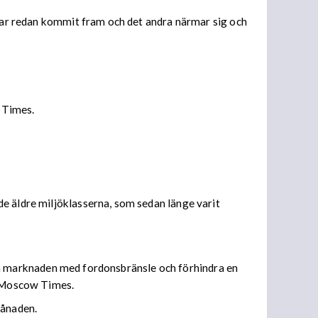
 har redan kommit fram och det andra närmar sig och
l Times.
e äldre miljöklasserna, som sedan länge varit
emska marknaden med fordonsbränsle och förhindra en
de Moscow Times.
månaden.