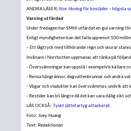
ANDRA LÄSER:
Stor ökning för bostäder – högsta 
Varning utfärdad
Under fredagen har SMHI utfärdat en gul varning för 
Enligt myndigheten kan det falla uppemot 100 millime
– Ett lågtryck med tillhörande regn och skurar stann
Invånare i Norrbotten uppmanas att tänka på följa
- Översvämningar kan uppstå i exempelvis källare och
- Rensa hängrännor, dagvattenbrunnar och andra vatt
- Vägar och viadukter kan översvämmas, undvik att
- Restider kan bli längre då det kan vara dålig sikt o
LÄS OCKSÅ:
Tyskt jättefartyg attackerat
Foto: Joey Huang
Text: Redaktionen