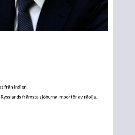
t från Indien.
t Rysslands främsta sjöburna importör av råolja,