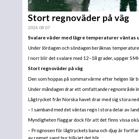
Stort regnoväder på väg
2026 08 07
Svalare väder med lägre temperaturer väntas
Under lördagen och söndagen beräknas temperaturer 
I norr blir det svalare med 12–18 grader, uppger SMH
Stort regnoväder på väg
Den som hoppas på sommarvärme efter helgen lär bl
Under måndagen drar ett omfattande regnområde in 
Lågtrycket från Norska havet drar med sig stora n
– I samband med det väntas regn i stora delar av lan
Myndigheten flaggar dock för att det finns vissa ok
– Prognosen för lågtryckets bana och djup är fortfara
av regnet samt hur blåsigt det blir.