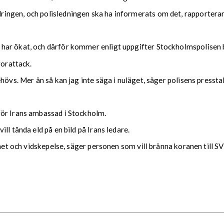
ingen, och polisledningen ska ha informerats om det, rapportera
 har ökat, och därför kommer enligt uppgifter Stockholmspolisen
rorattack.
övs. Mer än så kan jag inte säga i nuläget, säger polisens presstal
för Irans ambassad i Stockholm.
ll tända eld på en bild på Irans ledare.
ghet och vidskepelse, säger personen som vill bränna koranen till SV