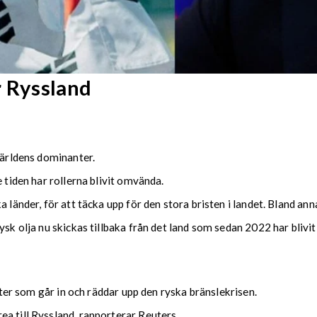
r Ryssland
världens dominanter.
 tiden har rollerna blivit omvända.
 länder, för att täcka upp för den stora bristen i landet. Bland anna
ysk olja nu skickas tillbaka från det land som sedan 2022 har blivi
tater som går in och räddar upp den ryska bränslekrisen.
a till Ryssland, rapporterar Reuters.