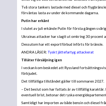
Två stora tankers lastade med diesel och flygbränsle
förväntas lasta av under de kommande dagarna.
Putin har erkänt
I slutet av juli erkände Putin för första gången svå
Ukrainas attacker har slagit ut omkring 30 procent av
Dessutom har ett exportförbud införts för bränsle.
ANDRA LÄSER:
Tyskt jättefartyg attackerat
Tillåter försäljning igen
I veckan kom beskedet att Ryssland fortsättningsvis
förbjudet.
Det tillfälliga tillståndet gäller till sommaren 2027.
– Det beslut som har fattats är av tillfällig karaktä
eventuell brist, betonar det ryska energidepartemen
Samtidigt har importen av både bensin och diesel frå