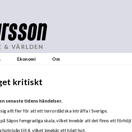
rsson
E & VÄRLDEN
A
Ekonomi
Om
get kritiskt
en senaste tidens händelser.
 allt fler för att ett terrordåd ska inträffa i Sverige.
på Säpos femgradiga skala, vilket innebär att det finns ett förhöjt
otnivån till 4, vilket innebär ett högt hot.