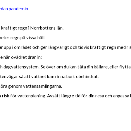
sedan pandemin
kraftigt regn i Norrbottens län.
ter regn på vissa håll.
ar upp i området och ger långvarigt och tidvis kraftigt regn med r
nde när ovädret drar in:
 dagvattensystem. Se över om du kan täta din källare, eller flytta
envägar så att vattnet kan rinna bort obehindrat.
 köra genom vattensamlingarna.
ch risk för vattenplaning. Avsätt längre tid för din resa och anpassa