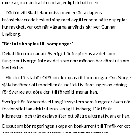
minskar, medan trafiken ökar, enligt debattören.
– Därför vill Skattekommissionen ersätta dagens
bränslebaserade beskattning med avgifter som bättre speglar
hur mycket, var och när vägarna används, skriver Gunnar
Lindberg.
”Bör inte kopplas till bompengar”
Debattören menar att Sverige bör inspireras av det som
fungerar i Norge, inte av det som norrmännen har dömt ut som
ineffektivt.
– För det första bör OPS inte kopplas till bompengar. Om Norge
själv bedömer att modellen är ineffektiv finns ingen anledning
för Sverige att göra den till förebild, menar han.
Sverige bör förbereda ett avgiftssystem som fungerar även när
fordonsflottan elektrifieras, enligt Lindberg. Därför är
kilometer- och trängselavgifter ett bättre alternativ, anser han.
Dessutom bör regeringen skapa en konkurrent till Trafikverket
och införa extern kvalitetssäkring, enligt debattören.