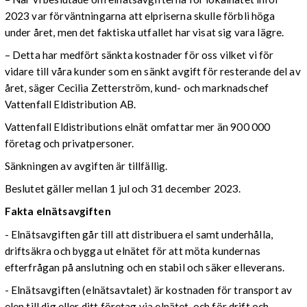
2023 var förväntningarna att elpriserna skulle förbli höga
under året, men det faktiska utfallet har visat sig vara lägre.
– Detta har medfört sänkta kostnader för oss vilket vi för
vidare till våra kunder som en sänkt avgift för resterande del av
året, säger Cecilia Zetterström, kund- och marknadschef
Vattenfall Eldistribution AB.
Vattenfall Eldistributions elnät omfattar mer än 900 000
företag och privatpersoner.
Sänkningen av avgiften är tillfällig.
Beslutet gäller mellan 1 jul och 31 december 2023.
Fakta elnätsavgiften
- Elnätsavgiften går till att distribuera el samt underhålla,
driftsäkra och bygga ut elnätet för att möta kundernas
efterfrågan på anslutning och en stabil och säker elleverans.
- Elnätsavgiften (elnätsavtalet) är kostnaden för transport av
elen till dig eller ditt företag via elnätet, och för drift och