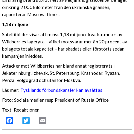
En kraftig brand utbröt i ett av kedjans logistikcenter beläget
omkring 2 000 kilometer från den ukrainska gränsen,
rapporterar Moscow Times.
1,18 miljoner
Satellitbilder visar att minst 1,18 miljoner kvadratmeter av
Wildberries lageryta – vilket motsvarar mer än 20 procent av
bolagets totala kapacitet – har skadats eller förstörts sedan
kampanjen inleddes.
Attacker mot Wildberries har bland annat registrerats i
Jekaterinburg, Izhevsk, St. Petersburg, Krasnodar, Ryazan,
Penza, Volgograd och utanför Moskva.
Läs mer:
Tysklands förbundskansler kan avsättas
Foto:
Sociala medier resp President of Russia Office
Text: Redaktionen
Facebook
Twitter
Email