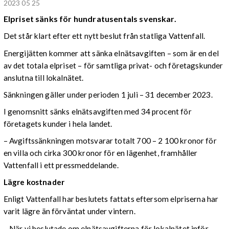
2023 05 25
Elpriset sänks för hundratusentals svenskar.
Det står klart efter ett nytt beslut från statliga Vattenfall.
Energijätten kommer att sänka elnätsavgiften – som är en del
av det totala elpriset – för samtliga privat- och företagskunder
anslutna till lokalnätet.
Sänkningen gäller under perioden 1 juli – 31 december 2023.
I genomsnitt sänks elnätsavgiften med 34 procent för
företagets kunder i hela landet.
– Avgiftssänkningen motsvarar totalt 700 – 2 100 kronor för
en villa och cirka 300 kronor för en lägenhet, framhåller
Vattenfall i ett pressmeddelande.
Lägre kostnader
Enligt Vattenfall har beslutets fattats eftersom elpriserna har
varit lägre än förväntat under vintern.
– När vi beslutade om elnätsavgifterna för lokalnätet inför