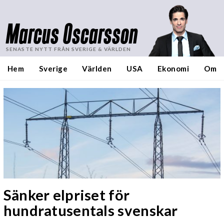
Marcus Oscarsson
SENASTE NYTT FRÅN SVERIGE & VÄRLDEN
Hem
Sverige
Världen
USA
Ekonomi
Om
Sänker elpriset för
hundratusentals svenskar