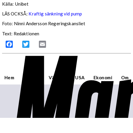
Källa: Unibet
LÄS OCKSÅ:
Kraftig sänkning vid pump
Foto: Ninni Andersson Regeringskansliet
Mar
Text: Redaktionen
Facebook
Twitter
Email
Hem
Sverige
Världen
USA
Ekonomi
Om