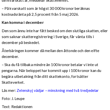
din kvarskatt är, meddelar Skatteverket.
– På kvarskatt som är högst 30 000 kronor beräknas
kostnadsränta på 2,5 procent från 5 maj 2026.
Kan komma i december
Den som ännu inte har fått besked om den slutliga skatten, eller
som saknar skatteregistrering i Sverige, får vänta tills i
december på beskedet.
Återbäringen kommer då mellan den åttonde och den elfte
december.
– Ska du få tillbaka mindre än 100 kronor betalar vi inte ut
pengarna. När beloppet har kommit upp i 100 kronor kan du
begära utbetalning från ditt skattekonto, fortsätter
Skatteverket.
Läs mer:
Zelenskyj vädjar – minskning med två tredjedelar
Foto:
J. Leupe
Text: Redaktionen