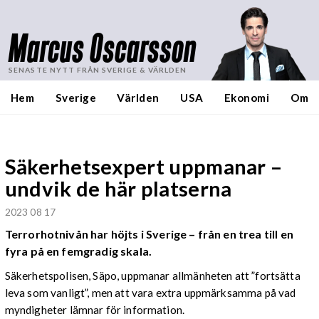
Marcus Oscarsson
SENASTE NYTT FRÅN SVERIGE & VÄRLDEN
Hem
Sverige
Världen
USA
Ekonomi
Om
Säkerhetsexpert uppmanar –
undvik de här platserna
2023 08 17
Terrorhotnivån har höjts i Sverige – från en trea till en
fyra på en femgradig skala.
Säkerhetspolisen, Säpo, uppmanar allmänheten att ”fortsätta
leva som vanligt”, men att vara extra uppmärksamma på vad
myndigheter lämnar för information.