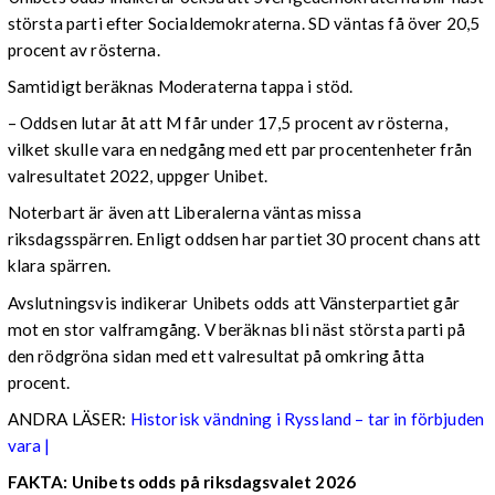
största parti efter Socialdemokraterna. SD väntas få över 20,5
procent av rösterna.
Samtidigt beräknas Moderaterna tappa i stöd.
– Oddsen lutar åt att M får under 17,5 procent av rösterna,
vilket skulle vara en nedgång med ett par procentenheter från
valresultatet 2022, uppger Unibet.
Noterbart är även att Liberalerna väntas missa
riksdagsspärren. Enligt oddsen har partiet 30 procent chans att
klara spärren.
Avslutningsvis indikerar Unibets odds att Vänsterpartiet går
mot en stor valframgång. V beräknas bli näst största parti på
den rödgröna sidan med ett valresultat på omkring åtta
procent.
ANDRA LÄSER:
Historisk vändning i Ryssland – tar in förbjuden
vara |
FAKTA: Unibets odds på riksdagsvalet 2026