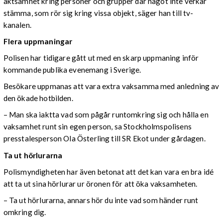
aktsamhet kring personer och grupper där något inte verkar
stämma, som rör sig kring vissa objekt, säger han till tv-
kanalen.
Flera uppmaningar
Polisen har tidigare gått ut med en skarp uppmaning inför
kommande publika evenemang i Sverige.
Besökare uppmanas att vara extra vaksamma med anledning av
den ökade hotbilden.
– Man ska iaktta vad som pågår runtomkring sig och hålla en
vaksamhet runt sin egen person, sa Stockholmspolisens
presstalesperson Ola Österling till SR Ekot under gårdagen.
Ta ut
hörlurarna
Polismyndigheten har även betonat att det kan vara en bra idé
att ta ut sina hörlurar ur öronen för att öka vaksamheten.
– Ta ut hörlurarna, annars hör du inte vad som händer runt
omkring dig.