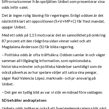
Siffrorna kommer från speljätten Unibet som presenterar sina
odds inför valet.
Det är ingen rolig läsning för regeringen. Enligt oddsen är det
nästintill klart att oppositionen (S+V+MP+C) får flest mandat,
uppger Unibet.
Med ett odds på 1,15 motsvarar det en sannolikhet på omkring
87 procent att den rödgröna sidan vinner valet och att
Magdalena Andersson (S) får bilda regering.
– Politiska odds är ofta träffsäkra. Oddsen samlar in och väger
samman all tillgänglig information, som opinionsdata,
historiska mönster och politiska händelser samtidigt som de
också påverkas av hur spelare väljer att satsa sina pengar,
säger Raúl Valencia López, marknads- och pr-ansvarig på
Unibet.
– Det ger en tydlig bild av var vi står en månad före valdagen.
SD behåller andraplatsen
Unibets odds indikerar också att Sverigedemokraterna blir näst