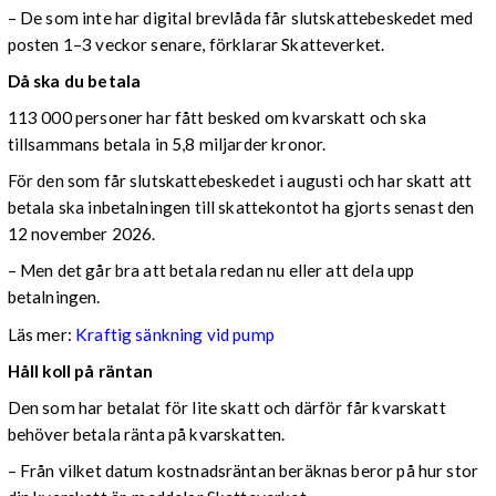
– De som inte har digital brevlåda får slutskattebeskedet med
posten 1–3 veckor senare, förklarar Skatteverket.
Då ska du betala
113 000 personer har fått besked om kvarskatt och ska
tillsammans betala in 5,8 miljarder kronor.
För den som får slutskattebeskedet i augusti och har skatt att
betala ska inbetalningen till skattekontot ha gjorts senast den
12 november 2026.
– Men det går bra att betala redan nu eller att dela upp
betalningen.
Läs mer:
Kraftig sänkning vid pump
Håll koll på räntan
Den som har betalat för lite skatt och därför får kvarskatt
behöver betala ränta på kvarskatten.
– Från vilket datum kostnadsräntan beräknas beror på hur stor