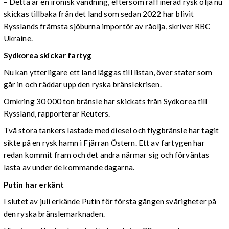
– Detta är en ironisk vändning, eftersom raffinerad rysk olja nu
skickas tillbaka från det land som sedan 2022 har blivit
Rysslands främsta sjöburna importör av råolja, skriver RBC
Ukraine.
Sydkorea skickar fartyg
Nu kan ytterligare ett land läggas till listan, över stater som
går in och räddar upp den ryska bränslekrisen.
Omkring 30 000 ton bränsle har skickats från Sydkorea till
Ryssland, rapporterar Reuters.
Två stora tankers lastade med diesel och flygbränsle har tagit
sikte på en rysk hamn i Fjärran Östern. Ett av fartygen har
redan kommit fram och det andra närmar sig och förväntas
lasta av under de kommande dagarna.
Putin har erkänt
I slutet av juli erkände Putin för första gången svårigheter på
den ryska bränslemarknaden.