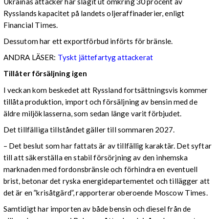
Ukrainas attacker har slagit ut omkring 30 procent av
Rysslands kapacitet på landets oljeraffinaderier, enligt
Financial Times.
Dessutom har ett exportförbud införts för bränsle.
ANDRA LÄSER:
Tyskt jättefartyg attackerat
Tillåter försäljning igen
I veckan kom beskedet att Ryssland fortsättningsvis kommer
tillåta produktion, import och försäljning av bensin med de
äldre miljöklasserna, som sedan länge varit förbjudet.
Det tillfälliga tillståndet gäller till sommaren 2027.
– Det beslut som har fattats är av tillfällig karaktär. Det syftar
till att säkerställa en stabil försörjning av den inhemska
marknaden med fordonsbränsle och förhindra en eventuell
brist, betonar det ryska energidepartementet och tillägger att
det är en ”krisåtgärd”, rapporterar oberoende Moscow Times.
Samtidigt har importen av både bensin och diesel från de