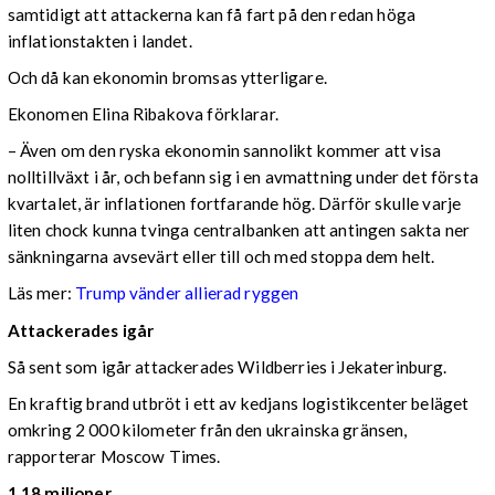
samtidigt att attackerna kan få fart på den redan höga
inflationstakten i landet.
Och då kan ekonomin bromsas ytterligare.
Ekonomen Elina Ribakova förklarar.
– Även om den ryska ekonomin sannolikt kommer att visa
nolltillväxt i år, och befann sig i en avmattning under det första
kvartalet, är inflationen fortfarande hög. Därför skulle varje
liten chock kunna tvinga centralbanken att antingen sakta ner
sänkningarna avsevärt eller till och med stoppa dem helt.
Läs mer:
Trump vänder allierad ryggen
Attackerades igår
Så sent som igår attackerades Wildberries i Jekaterinburg.
En kraftig brand utbröt i ett av kedjans logistikcenter beläget
omkring 2 000 kilometer från den ukrainska gränsen,
rapporterar Moscow Times.
1,18 miljoner