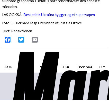
allierade grannarna i Belarus nått rekordnivåer den senaste
månaden.
LÄS OCKSÅ:
Beskedet: Ukraina bygger eget supervapen
Foto: D. Bernard resp President of Russia Office
Text: Redaktionen
Mar
Facebook
Twitter
Email
Hem
Sverige
Världen
USA
Ekonomi
Om