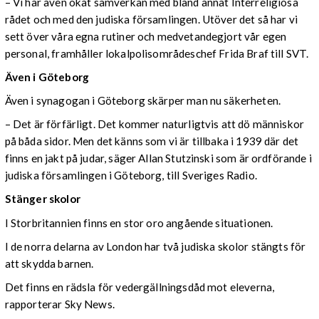
– Vi har även ökat samverkan med bland annat Interreligiösa
rådet och med den judiska församlingen. Utöver det så har vi
sett över våra egna rutiner och medvetandegjort vår egen
personal, framhåller lokalpolisområdeschef Frida Braf till SVT.
Även i Göteborg
Även i synagogan i Göteborg skärper man nu säkerheten.
– Det är förfärligt. Det kommer naturligtvis att dö människor
på båda sidor. Men det känns som vi är tillbaka i 1939 där det
finns en jakt på judar, säger Allan Stutzinski som är ordförande i
judiska församlingen i Göteborg, till Sveriges Radio.
Stänger skolor
I Storbritannien finns en stor oro angående situationen.
I de norra delarna av London har två judiska skolor stängts för
att skydda barnen.
Det finns en rädsla för vedergällningsdåd mot eleverna,
rapporterar Sky News.