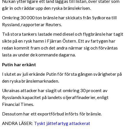
Nu kan ytterligare ett land läggas till listan, över stater som
går in och räddar upp den ryska bränslekrisen.
Omkring 30 000 ton bränsle har skickats från Sydkorea till
Ryssland, rapporterar Reuters.
Två stora tankers lastade med diesel och flygbränsle har tagit
sikte på en rysk hamn i Fjärran Östern. Ett av fartygen har
redan kommit fram och det andra närmar sig och förväntas
lasta av under de kommande dagarna.
Putin har erkänt
I slutet av juli erkände Putin för första gången svårigheter på
den ryska bränslemarknaden.
Ukrainas attacker har slagit ut omkring 30 procent av
Rysslands kapacitet på landets oljeraffinaderier, enligt
Financial Times.
Dessutom har ett exportförbud införts för bränsle.
ANDRA LÄSER:
Tyskt jättefartyg attackerat