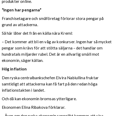
produkter online.
“Ingen har pengarna”
Franchisetagare och småföretag förlorar stora pengar på
grund av attackerna.
Så här låter det från en källa nära Kreml:
– Det kommer att bli en våg av konkurser. Ingen har så mycket
pengar som krävs för att stötta säljarna – det handlar om
hundratals miljarder rubel. Det är en allvarlig smäll mot
ekonomin, säger källan.
Hög inflation
Den ryska centralbankschefen Elvira Nabiullina fruktar
samtidigt att attackerna kan få fart på den redan höga
inflationstakten i landet.
Och då kan ekonomin bromsas ytterligare.
Ekonomen Elina Ribakova förklarar.
– Även om den ryska ekonomin sannolikt kommer att visa