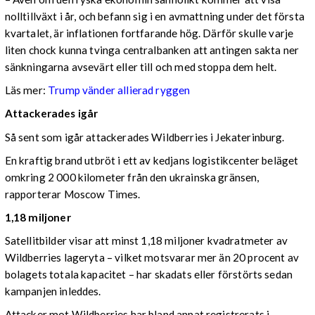
nolltillväxt i år, och befann sig i en avmattning under det första
kvartalet, är inflationen fortfarande hög. Därför skulle varje
liten chock kunna tvinga centralbanken att antingen sakta ner
sänkningarna avsevärt eller till och med stoppa dem helt.
Läs mer:
Trump vänder allierad ryggen
Attackerades igår
Så sent som igår attackerades Wildberries i Jekaterinburg.
En kraftig brand utbröt i ett av kedjans logistikcenter beläget
omkring 2 000 kilometer från den ukrainska gränsen,
rapporterar Moscow Times.
1,18 miljoner
Satellitbilder visar att minst 1,18 miljoner kvadratmeter av
Wildberries lageryta – vilket motsvarar mer än 20 procent av
bolagets totala kapacitet – har skadats eller förstörts sedan
kampanjen inleddes.
Attacker mot Wildberries har bland annat registrerats i