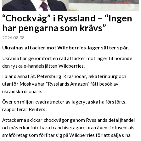
“Chockvåg” i Ryssland – “Ingen
har pengarna som krävs”
2026 08 08
Ukrainas attacker mot Wildberries-lager sätter spår.
Ukraina har genomfört en rad attacker mot lager tillhörande
den ryska e-handelsjätten Wildberries.
I bland annat St. Petersburg, Krasnodar, Jekaterinburg och
utanför Moskva har “Rysslands Amazon” fått besök av
ukrainska drönare.
Över en miljon kvadratmeter av lageryta ska ha förstörts,
rapporterar Reuters.
Attackerna skickar chockvågor genom Rysslands detaljhandel
och påverkar inte bara franchisetagare utan även tiotusentals
småföretag som förlitar sig på Wildberries för att sälja sina