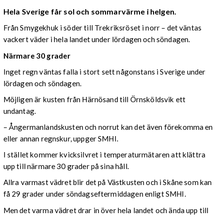
Hela Sverige får sol och sommarvärme i helgen.
Från Smygekhuk i söder till Trekriksröset i norr – det väntas
vackert väder i hela landet under lördagen och söndagen.
Närmare 30 grader
Inget regn väntas falla i stort sett någonstans i Sverige under
lördagen och söndagen.
Möjligen är kusten från Härnösand till Örnsköldsvik ett
undantag.
– Ångermanlandskusten och norrut kan det även förekomma en
eller annan regnskur, uppger SMHI.
I stället kommer kvicksilvret i temperaturmätaren att klättra
upp till närmare 30 grader på sina håll.
Allra varmast vädret blir det på Västkusten och i Skåne som kan
få 29 grader under söndagseftermiddagen enligt SMHI.
Men det varma vädret drar in över hela landet och ända upp till