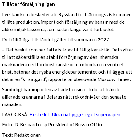
Tillåter försäljning igen
I veckan kom beskedet att Ryssland fortsättningsvis kommer
tillåta produktion, import och försäljning av bensin med de
äldre miljöklasserna, som sedan länge varit förbjudet.
Det tillfälliga tillståndet gäller till sommaren 2027.
– Det beslut som har fattats är av tillfällig karaktär. Det syftar
till att säkerställa en stabil försörjning av den inhemska
marknaden med fordonsbränsle och förhindra en eventuell
brist, betonar det ryska energidepartementet och tillägger att
det är en ”krisåtgärd”, rapporterar oberoende Moscow Times.
Samtidigt har importen av både bensin och diesel från de
allierade grannarna i Belarus nått rekordnivåer den senaste
månaden.
LÄS OCKSÅ:
Beskedet: Ukraina bygger eget supervapen
Foto: D. Bernard resp President of Russia Office
Text: Redaktionen