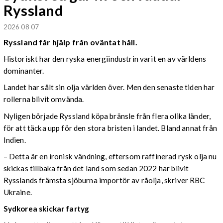
Ryssland
2026 08 07
Ryssland får hjälp från oväntat håll.
Historiskt har den ryska energiindustrin varit en av världens
dominanter.
Landet har sålt sin olja världen över. Men den senaste tiden har
rollerna blivit omvända.
Nyligen började Ryssland köpa bränsle från flera olika länder,
för att täcka upp för den stora bristen i landet. Bland annat från
Indien.
– Detta är en ironisk vändning, eftersom raffinerad rysk olja nu
skickas tillbaka från det land som sedan 2022 har blivit
Rysslands främsta sjöburna importör av råolja, skriver RBC
Ukraine.
Sydkorea skickar fartyg