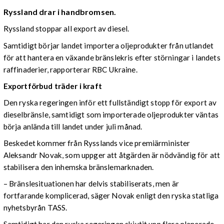
Ryssland drar i handbromsen.
Ryssland stoppar all export av diesel.
Samtidigt börjar landet importera oljeprodukter från utlandet
för att hantera en växande bränslekris efter störningar i landets
raffinaderier, rapporterar RBC Ukraine.
Exportförbud träder i kraft
Den ryska regeringen inför ett fullständigt stopp för export av
dieselbränsle, samtidigt som importerade oljeprodukter väntas
börja anlända till landet under juli månad.
Beskedet kommer från Rysslands vice premiärminister
Aleksandr Novak, som uppger att åtgärden är nödvändig för att
stabilisera den inhemska bränslemarknaden.
– Bränslesituationen har delvis stabiliserats, men är
fortfarande komplicerad, säger Novak enligt den ryska statliga
nyhetsbyrån TASS.