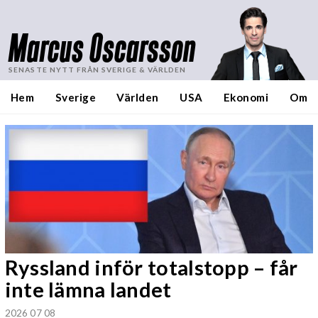
Marcus Oscarsson
SENASTE NYTT FRÅN SVERIGE & VÄRLDEN
Hem
Sverige
Världen
USA
Ekonomi
Om
Ryssland inför totalstopp – får
inte lämna landet
2026 07 08