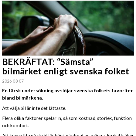
BEKRÄFTAT: “Sämsta”
bilmärket enligt svenska folket
2026 08 07
En färsk undersökning avslöjar svenska folkets favoriter
bland bilmärkena.
Att välja bil är inte det lättaste.
Flera olika faktorer spelar in, så som kostnad, storlek, funktion
och komfort.
Att kunna lita på sin bil är högt värderat av många. En driftsäker