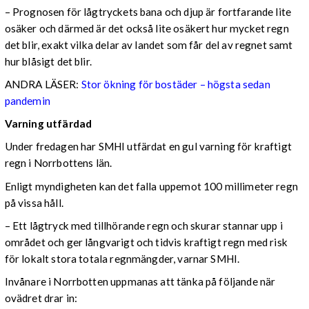
– Prognosen för lågtryckets bana och djup är fortfarande lite
osäker och därmed är det också lite osäkert hur mycket regn
det blir, exakt vilka delar av landet som får del av regnet samt
hur blåsigt det blir.
ANDRA LÄSER:
Stor ökning för bostäder – högsta sedan
pandemin
Varning utfärdad
Under fredagen har SMHI utfärdat en gul varning för kraftigt
regn i Norrbottens län.
Enligt myndigheten kan det falla uppemot 100 millimeter regn
på vissa håll.
– Ett lågtryck med tillhörande regn och skurar stannar upp i
området och ger långvarigt och tidvis kraftigt regn med risk
för lokalt stora totala regnmängder, varnar SMHI.
Invånare i Norrbotten uppmanas att tänka på följande när
ovädret drar in: