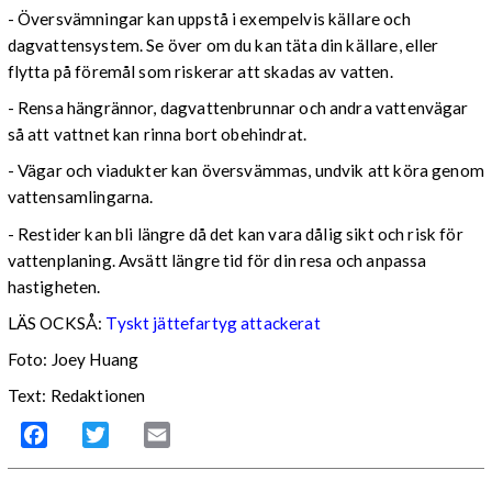
- Översvämningar kan uppstå i exempelvis källare och
dagvattensystem. Se över om du kan täta din källare, eller
flytta på föremål som riskerar att skadas av vatten.
- Rensa hängrännor, dagvattenbrunnar och andra vattenvägar
så att vattnet kan rinna bort obehindrat.
- Vägar och viadukter kan översvämmas, undvik att köra genom
vattensamlingarna.
- Restider kan bli längre då det kan vara dålig sikt och risk för
vattenplaning. Avsätt längre tid för din resa och anpassa
hastigheten.
LÄS OCKSÅ:
Tyskt jättefartyg attackerat
Foto: Joey Huang
Text: Redaktionen
Facebook
Twitter
Email