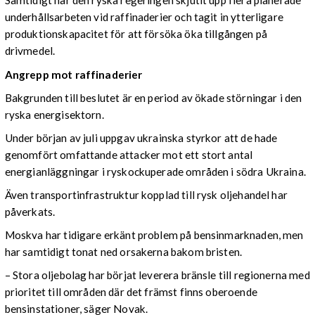
Samtidigt har den ryska regeringen skjutit upp flera planerade
underhållsarbeten vid raffinaderier och tagit in ytterligare
produktionskapacitet för att försöka öka tillgången på
drivmedel.
Angrepp mot raffinaderier
Bakgrunden till beslutet är en period av ökade störningar i den
ryska energisektorn.
Under början av juli uppgav ukrainska styrkor att de hade
genomfört omfattande attacker mot ett stort antal
energianläggningar i ryskockuperade områden i södra Ukraina.
Även transportinfrastruktur kopplad till rysk oljehandel har
påverkats.
Moskva har tidigare erkänt problem på bensinmarknaden, men
har samtidigt tonat ned orsakerna bakom bristen.
– Stora oljebolag har börjat leverera bränsle till regionerna med
prioritet till områden där det främst finns oberoende
bensinstationer, säger Novak.