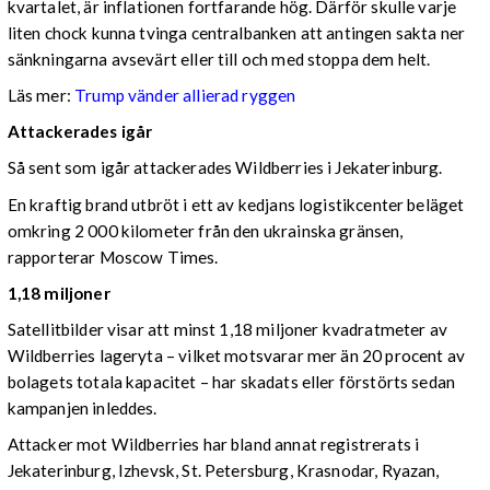
kvartalet, är inflationen fortfarande hög. Därför skulle varje
liten chock kunna tvinga centralbanken att antingen sakta ner
sänkningarna avsevärt eller till och med stoppa dem helt.
Läs mer:
Trump vänder allierad ryggen
Attackerades igår
Så sent som igår attackerades Wildberries i Jekaterinburg.
En kraftig brand utbröt i ett av kedjans logistikcenter beläget
omkring 2 000 kilometer från den ukrainska gränsen,
rapporterar Moscow Times.
1,18 miljoner
Satellitbilder visar att minst 1,18 miljoner kvadratmeter av
Wildberries lageryta – vilket motsvarar mer än 20 procent av
bolagets totala kapacitet – har skadats eller förstörts sedan
kampanjen inleddes.
Attacker mot Wildberries har bland annat registrerats i
Jekaterinburg, Izhevsk, St. Petersburg, Krasnodar, Ryazan,