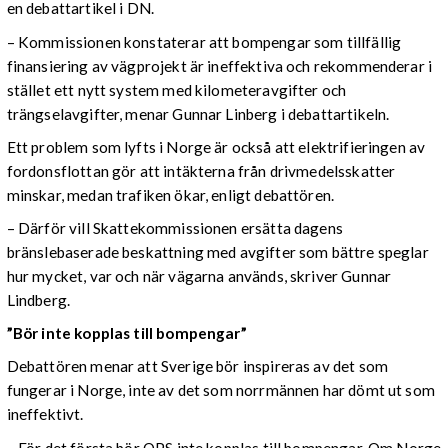
en debattartikel i DN.
– Kommissionen konstaterar att bompengar som tillfällig
finansiering av vägprojekt är ineffektiva och rekommenderar i
stället ett nytt system med kilometeravgifter och
trängselavgifter, menar Gunnar Linberg i debattartikeln.
Ett problem som lyfts i Norge är också att elektrifieringen av
fordonsflottan gör att intäkterna från drivmedelsskatter
minskar, medan trafiken ökar, enligt debattören.
– Därför vill Skattekommissionen ersätta dagens
bränslebaserade beskattning med avgifter som bättre speglar
hur mycket, var och när vägarna används, skriver Gunnar
Lindberg.
”Bör inte kopplas till bompengar”
Debattören menar att Sverige bör inspireras av det som
fungerar i Norge, inte av det som norrmännen har dömt ut som
ineffektivt.
– För det första bör OPS inte kopplas till bompengar. Om Norge