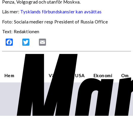
Penza, Volgograd och utanför Moskva.
Läs mer:
Tysklands förbundskansler kan avsättas
Foto:
Sociala medier resp President of Russia Office
Mar
Text: Redaktionen
Facebook
Twitter
Email
Hem
Sverige
Världen
USA
Ekonomi
Om