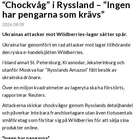
“Chockvåg” i Ryssland – “Ingen
har pengarna som krävs”
2026 08 09
Ukrainas attacker mot Wildberries-lager sätter spår.
Ukraina har genomfört en rad attacker mot lager tillhörande
den ryska e-handelsjätten Wildberries.
I bland annat St. Petersburg, Krasnodar, Jekaterinburg och
utanför Moskva har “Rysslands Amazon” fått besök av
ukrainska drönare.
Över en miljon kvadratmeter av lageryta ska ha förstörts,
rapporterar Reuters.
Attackerna skickar chockvågor genom Rysslands detaljhandel
och påverkar inte bara franchisetagare utan även tiotusentals
småföretag som förlitar sig på Wildberries för att sälja sina
produkter online.
“Ingen har pengarna”