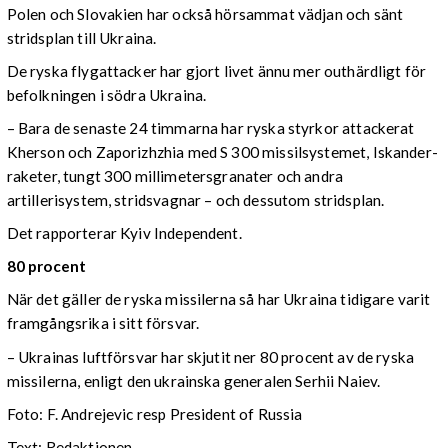
Polen och Slovakien har också hörsammat vädjan och sänt
stridsplan till Ukraina.
De ryska flygattacker har gjort livet ännu mer outhärdligt för
befolkningen i södra Ukraina.
– Bara de senaste 24 timmarna har ryska styrkor attackerat
Kherson och Zaporizhzhia med S 300 missilsystemet, Iskander-
raketer, tungt 300 millimetersgranater och andra
artillerisystem, stridsvagnar – och dessutom stridsplan.
Det rapporterar Kyiv Independent.
80 procent
När det gäller de ryska missilerna så har Ukraina tidigare varit
framgångsrika i sitt försvar.
– Ukrainas luftförsvar har skjutit ner 80 procent av de ryska
missilerna, enligt den ukrainska generalen Serhii Naiev.
Foto: F. Andrejevic resp President of Russia
Text: Redaktionen