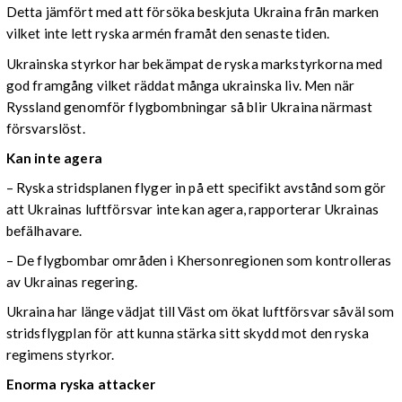
Detta jämfört med att försöka beskjuta Ukraina från marken
vilket inte lett ryska armén framåt den senaste tiden.
Ukrainska styrkor har bekämpat de ryska markstyrkorna med
god framgång vilket räddat många ukrainska liv. Men när
Ryssland genomför flygbombningar så blir Ukraina närmast
försvarslöst.
Kan inte agera
– Ryska stridsplanen flyger in på ett specifikt avstånd som gör
att Ukrainas luftförsvar inte kan agera, rapporterar Ukrainas
befälhavare.
– De flygbombar områden i Khersonregionen som kontrolleras
av Ukrainas regering.
Ukraina har länge vädjat till Väst om ökat luftförsvar såväl som
stridsflygplan för att kunna stärka sitt skydd mot den ryska
regimens styrkor.
Enorma ryska attacker